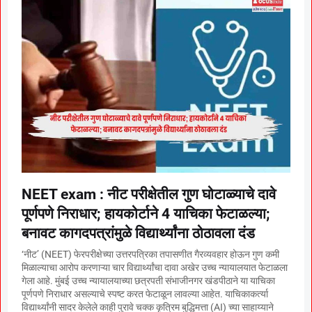
NEET exam : नीट परीक्षेतील गुण घोटाळ्याचे दावे
पूर्णपणे निराधार; हायकोर्टाने 4 याचिका फेटाळल्या;
बनावट कागदपत्रांमुळे विद्यार्थ्यांना ठोठावला दंड
‘नीट’ (NEET) फेरपरीक्षेच्या उत्तरपत्रिका तपासणीत गैरव्यवहार होऊन गुण कमी
मिळाल्याचा आरोप करणाऱ्या चार विद्यार्थ्यांचा दावा अखेर उच्च न्यायालयात फेटाळला
गेला आहे. मुंबई उच्च न्यायालयाच्या छत्रपती संभाजीनगर खंडपीठाने या याचिका
पूर्णपणे निराधार असल्याचे स्पष्ट करत फेटाळून लावल्या आहेत. याचिकाकर्त्या
विद्यार्थ्यांनी सादर केलेले काही पुरावे चक्क कृत्रिम बुद्धिमत्ता (AI) च्या साहाय्याने