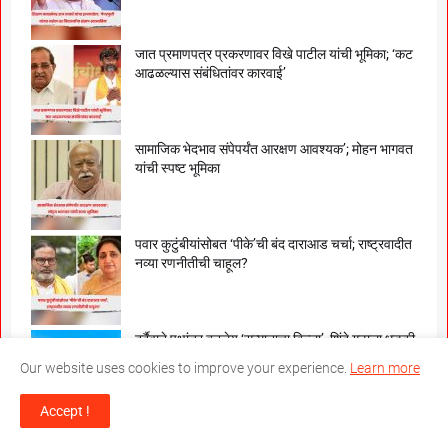
जात प्रमाणपत्र प्रकरणावर विखे पाटील यांची भूमिका; ‘कट
आढळल्यास संबंधितांवर कारवाई’
सामाजिक भेदभाव संपेपर्यंत आरक्षण आवश्यक’; मोहन भागवत
यांची स्पष्ट भूमिका
पवार कुटुंबीयांसोबत ‘पीके’ची बंद दाराआड चर्चा; राष्ट्रवादीत
नव्या रणनीतीची चाहूल?
दुर्दैवाने पक्षांतर बनलेय ‘सन्मानाचा बिल्ला’, शिंदे गटाला धडकी
भरवणारी सर्वाेच्च न्यायालयाची टिप्पणी
Our website uses cookies to improve your experience.
Learn more
Accept !
काॅक्राेच जनता पार्टी जाणून घेणार क्या बाेलती पब्लिक,