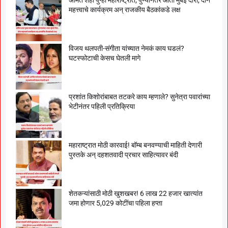
अमित शहा पुन्हा महाराष्ट्रात; पुण्यानंतर आता मुंबई दौरा, दोन
महत्त्वाचे कार्यक्रम अन् राजकीय बैठकांकडे लक्ष
विजय थलपती-संगीता यांच्यात नेमकं काय घडलं?
घटस्फोटाची केसच घेतली मागे
प्रशांत किशोरांबाबत तटकरे काय म्हणाले? सुनेत्रा पवारांच्या
भेटीनंतर पहिली प्रतिक्रिया
महाराष्ट्रात मोठी कारवाई! बॉम्ब बनवण्याची माहिती देणारी
पुस्तके अन् दहशतवादी प्रचार साहित्यावर बंदी
शेतकऱ्यांसाठी मोठी खुशखबर! 6 लाख 22 हजार खात्यांत
जमा होणार 5,029 कोटींचा पहिला हप्ता