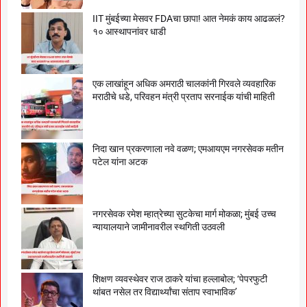
IIT मुंबईच्या मेसवर FDAचा छापा! आत नेमकं काय आढळलं?
१० आस्थापनांवर धाडी
एक लाखांहून अधिक अमराठी चालकांनी गिरवले व्यवहारिक
मराठीचे धडे, परिवहन मंत्री प्रताप सरनाईक यांची माहिती
निदा खान प्रकरणाला नवे वळण; एमआयएम नगरसेवक मतीन
पटेल यांना अटक
नगरसेवक रमेश म्हात्रेच्या सुटकेचा मार्ग मोकळा; मुंबई उच्च
न्यायालयाने जामीनावरील स्थगिती उठवली
शिक्षण व्यवस्थेवर राज ठाकरे यांचा हल्लाबोल; ‘पेपरफुटी
थांबत नसेल तर विद्यार्थ्यांचा संताप स्वाभाविक’