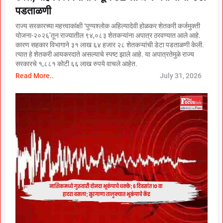
पडताळणी
राज्य सरकारच्या महत्त्वाकांक्षी ‘पुण्यश्लोक अहिल्यादेवी होळकर शेतकरी कर्जमुक्ती
योजना-२०२६’तून राज्यातील ९४,०८३ शेतकऱ्यांना अपात्र ठरवण्यात आले आहे.
कारण सहकार विभागाने ३१ लाख ६४ हजार २८ शेतकऱ्यांची डेटा पडताळणी केली.
त्यात हे शेतकरी आयकरदाते असल्याचे स्पष्ट झाले आहे. या अपात्रतेमुळे राज्य
सरकारचे १,८८१ कोटी ६६ लाख रुपये वाचले आहेत.
Read More..
July 31, 2026