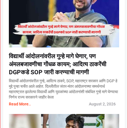
विद्यार्थी आंदोलनांवरील गुन्हे मागे घेणार, पण
अंमलबजावणीचा गोंधळ कायम; आदित्य ठाकरेंची
DGPकडे SOP जारी करण्याची मागणी
विद्यार्थी आंदोलनांवरील गुन्हे, आदित्य ठाकरे, SOP, महाराष्ट्र सरकार आणि DGP हे
मुद्दे पुन्हा चर्चेत आले आहेत. दिल्लीतील जंतर-मंतर आंदोलनाच्या समर्थनार्थ
महाराष्ट्रात झालेल्या विद्यार्थी आणि युवकांच्या आंदोलनांशी संबंधित गुन्हे मागे घेण्याचा
निर्णय राज्य सरकारने जाहीर केला
Read More..
August 2, 2026