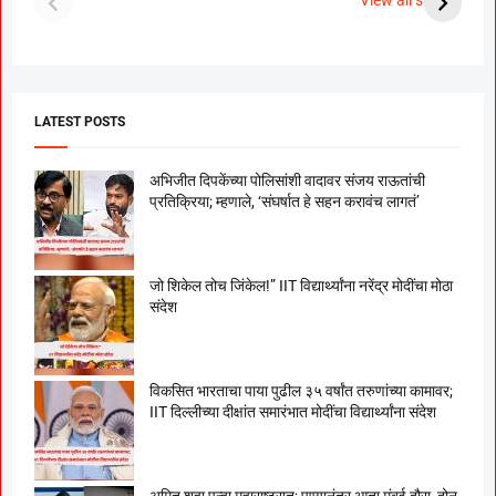
View all stories
उरकला साखरपुडा.
म
LATEST POSTS
अभिजीत दिपकेंच्या पोलिसांशी वादावर संजय राऊतांची
प्रतिक्रिया; म्हणाले, ‘संघर्षात हे सहन करावंच लागतं’
जो शिकेल तोच जिंकेल!” IIT विद्यार्थ्यांना नरेंद्र मोदींचा मोठा
संदेश
विकसित भारताचा पाया पुढील ३५ वर्षांत तरुणांच्या कामावर;
IIT दिल्लीच्या दीक्षांत समारंभात मोदींचा विद्यार्थ्यांना संदेश