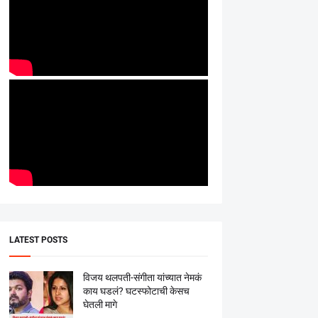
LATEST POSTS
विजय थलपती-संगीता यांच्यात नेमकं
काय घडलं? घटस्फोटाची केसच
घेतली मागे