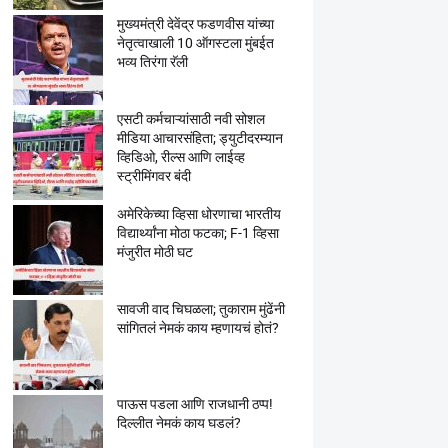
मुख्यमंत्री देवेंद्र फडणवीस यांच्या
नेतृत्वाखाली 10 ऑगस्टला मुंबईत
भव्य तिरंगा रॅली
एसटी कर्मचाऱ्यांसाठी नवी सोशल
मीडिया आचारसंहिता; ड्युटीदरम्यान
व्हिडिओ, रील्स आणि लाईव्ह
स्ट्रीमिंगवर बंदी
अमेरिकेच्या व्हिसा धोरणाचा भारतीय
विद्यार्थ्यांना मोठा फटका; F-1 व्हिसा
मंजुरीत मोठी घट
सावजी वाद चिघळला; तुकाराम मुंढेंनी
सांगितलं नेमकं काय म्हणायचं होतं?
पाऊस पडला आणि राजधानी ठप्प!
दिल्लीत नेमकं काय घडलं?