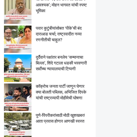
आवश्यक’; मोहन भागवत यांची स्पष्ट
भूमिका
पवार कुटुंबीयांसोबत ‘पीके’ची बंद
दाराआड चर्चा; राष्ट्रवादीत नव्या
रणनीतीची चाहूल?
दुर्दैवाने पक्षांतर बनलेय ‘सन्मानाचा
बिल्ला’, शिंदे गटाला धडकी भरवणारी
सर्वाेच्च न्यायालयाची टिप्पणी
काॅक्राेच जनता पार्टी जाणून घेणार
क्या बाेलती पब्लिक, अभिजित दिपके
यांची राष्ट्रव्यापी माेहीमेची घाेषणा
पुणे-पिंपरीकरांसाठी मोठी खुशखबर!
आता प्रवास होणार आणखी स्वस्त