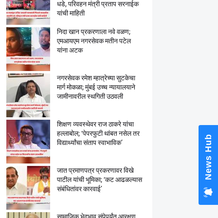
धडे, परिवहन मंत्री प्रताप सरनाईक
यांची माहिती
निदा खान प्रकरणाला नवे वळण;
एमआयएम नगरसेवक मतीन पटेल
यांना अटक
नगरसेवक रमेश म्हात्रेच्या सुटकेचा
मार्ग मोकळा; मुंबई उच्च न्यायालयाने
जामीनावरील स्थगिती उठवली
शिक्षण व्यवस्थेवर राज ठाकरे यांचा
हल्लाबोल; ‘पेपरफुटी थांबत नसेल तर
News 
विद्यार्थ्यांचा संताप स्वाभाविक’
जात प्रमाणपत्र प्रकरणावर विखे
पाटील यांची भूमिका; ‘कट आढळल्यास
संबंधितांवर कारवाई’
सामाजिक भेदभाव संपेपर्यंत आरक्षण