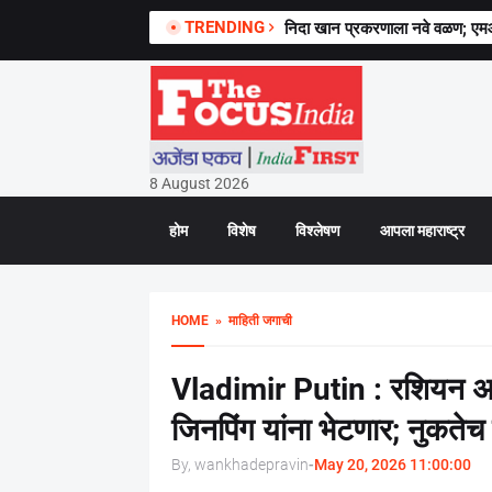
TRENDING
निदा खान प्रकरणाला नवे वळण; ए
8 August 2026
होम
विशेष
विश्लेषण
आपला महाराष्ट्र
HOME
» माहिती जगाची
Vladimir Putin : रशियन अध्यक
जिनपिंग यांना भेटणार; नुकतेच ट
By, wankhadepravin
-
May 20, 2026 11:00:00