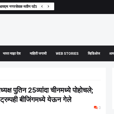
मआयएम नगरसेवक मतीन पटेल यांना अटक
भारत माझा देश
माहिती जगाची
WEB STORIES
व्हिडिओज
आमच
्ष पुतिन 25व्यांदा चीनमध्ये पोहोचले;
्रम्पही बीजिंगमध्ये येऊन गेले
0