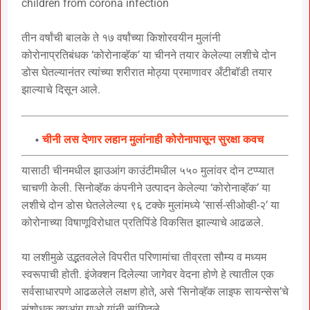
children from corona infection
तीन वर्षांची बालके ते १७ वर्षांच्या किशोरवयीन मुलांनी
कोरोनाप्रतिबंधक ‘कोरोनाव्हॅक’ या चीनने तयार केलेल्या लशीचे दोन
डोस घेतल्यानंतर त्यांच्या शरीरात मोठ्या प्रमाणावर अँटीबॉडी तयार
झाल्याचे दिसून आले.
चीनी लस देणार लहान मुलांनाही कोरोनापासून सुरक्षा कवच
यासाठी चीनमधील झाउआंग काउंटीमधील ५५० मुलांवर दोन टप्प्यात
चाचणी केली. सिनोव्हॅक कंपनीने उत्पादन केलेल्या ‘कोरोनाव्हॅक’ या
लशीचे दोन डोस घेतलेलेल्या ९६ टक्के मुलांमध्ये ‘सार्स-सीओव्ही-२’ या
कोरोनाच्या विषाणूविरोधात प्रतिपिंडे विकसित झाल्याचे आढळले.
या लशीमुळे उद्भतवलेले विपरीत परिणामांचा तीव्रता सौम्य व मध्यम
स्वरूपाची होती. इंजेक्शन दिलेल्या जागेवर वेदना होणे हे त्यातील एक
सर्वसाधारपणे आढळलेले लक्षण होते, असे ‘सिनोव्हॅक लाइफ सायन्सेस’चे
संशोधक क्युआंग गाओ यांनी सांगितले.