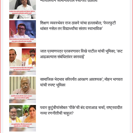
न्यायालयाने जामीनावरील स्थगिती उठवली
शिक्षण व्यवस्थेवर राज ठाकरे यांचा हल्लाबोल; ‘पेपरफुटी
थांबत नसेल तर विद्यार्थ्यांचा संताप स्वाभाविक’
जात प्रमाणपत्र प्रकरणावर विखे पाटील यांची भूमिका; ‘कट
आढळल्यास संबंधितांवर कारवाई’
सामाजिक भेदभाव संपेपर्यंत आरक्षण आवश्यक’; मोहन भागवत
यांची स्पष्ट भूमिका
पवार कुटुंबीयांसोबत ‘पीके’ची बंद दाराआड चर्चा; राष्ट्रवादीत
नव्या रणनीतीची चाहूल?