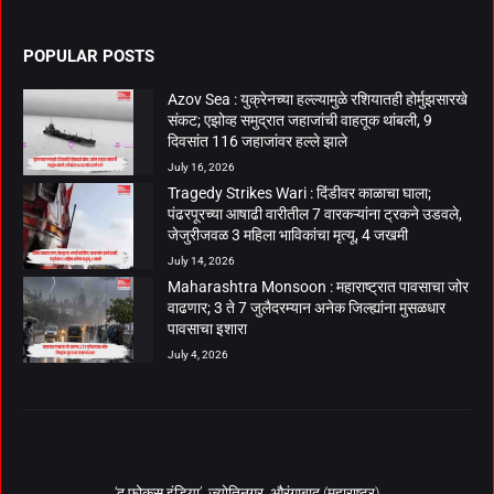
POPULAR POSTS
Azov Sea : युक्रेनच्या हल्ल्यामुळे रशियातही होर्मुझसारखे
संकट; एझोव्ह समुद्रात जहाजांची वाहतूक थांबली, 9
दिवसांत 116 जहाजांवर हल्ले झाले
July 16, 2026
Tragedy Strikes Wari : दिंडीवर काळाचा घाला;
पंढरपूरच्या आषाढी वारीतील 7 वारकऱ्यांना ट्रकने उडवले,
जेजुरीजवळ 3 महिला भाविकांचा मृत्यू, 4 जखमी
July 14, 2026
Maharashtra Monsoon : महाराष्ट्रात पावसाचा जोर
वाढणार; 3 ते 7 जुलैदरम्यान अनेक जिल्ह्यांना मुसळधार
पावसाचा इशारा
July 4, 2026
‘द फोकस इंडिया’, ज्योतिनगर, औरंगाबाद (महाराष्ट्र)