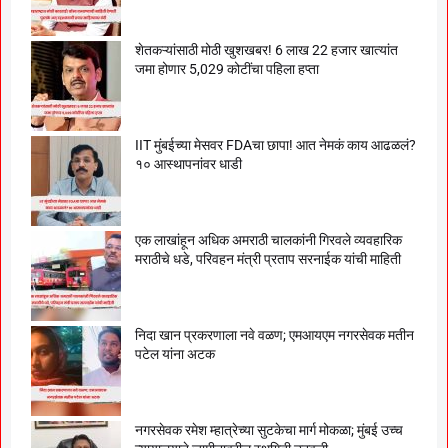
शेतकऱ्यांसाठी मोठी खुशखबर! 6 लाख 22 हजार खात्यांत
जमा होणार 5,029 कोटींचा पहिला हप्ता
IIT मुंबईच्या मेसवर FDAचा छापा! आत नेमकं काय आढळलं?
१० आस्थापनांवर धाडी
एक लाखांहून अधिक अमराठी चालकांनी गिरवले व्यवहारिक
मराठीचे धडे, परिवहन मंत्री प्रताप सरनाईक यांची माहिती
निदा खान प्रकरणाला नवे वळण; एमआयएम नगरसेवक मतीन
पटेल यांना अटक
नगरसेवक रमेश म्हात्रेच्या सुटकेचा मार्ग मोकळा; मुंबई उच्च