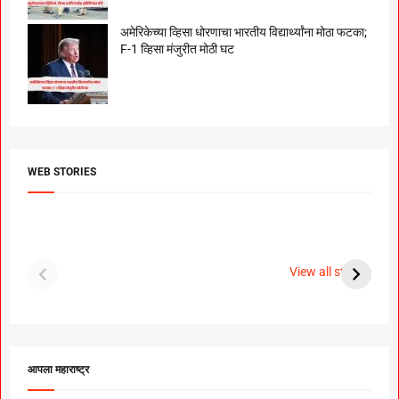
अमेरिकेच्या व्हिसा धोरणाचा भारतीय विद्यार्थ्यांना मोठा फटका;
F-1 व्हिसा मंजुरीत मोठी घट
WEB STORIES
दगडी चाल फेम अभिनेत्री
श्रीमंत दगडूशेठ गणपती
ब
पूजा सावंत ने गुपचूप
2023
स
View all stories
उरकला साखरपुडा.
म
आपला महाराष्ट्र