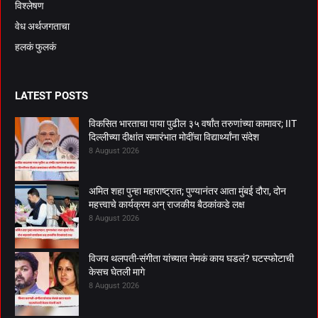
विश्लेषण
वेध अर्थजगताचा
हलकं फुलकं
LATEST POSTS
विकसित भारताचा पाया पुढील ३५ वर्षांत तरुणांच्या कामावर; IIT
दिल्लीच्या दीक्षांत समारंभात मोदींचा विद्यार्थ्यांना संदेश
8 August 2026
अमित शहा पुन्हा महाराष्ट्रात; पुण्यानंतर आता मुंबई दौरा, दोन
महत्त्वाचे कार्यक्रम अन् राजकीय बैठकांकडे लक्ष
8 August 2026
विजय थलपती-संगीता यांच्यात नेमकं काय घडलं? घटस्फोटाची
केसच घेतली मागे
8 August 2026