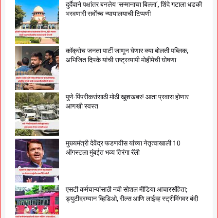
दुर्दैवाने पक्षांतर बनलेय ‘सन्मानाचा बिल्ला’, शिंदे गटाला धडकी
भरवणारी सर्वाेच्च न्यायालयाची टिप्पणी
काॅक्राेच जनता पार्टी जाणून घेणार क्या बाेलती पब्लिक,
अभिजित दिपके यांची राष्ट्रव्यापी माेहीमेची घाेषणा
पुणे-पिंपरीकरांसाठी मोठी खुशखबर! आता प्रवास होणार
आणखी स्वस्त
मुख्यमंत्री देवेंद्र फडणवीस यांच्या नेतृत्वाखाली 10
ऑगस्टला मुंबईत भव्य तिरंगा रॅली
एसटी कर्मचाऱ्यांसाठी नवी सोशल मीडिया आचारसंहिता;
ड्युटीदरम्यान व्हिडिओ, रील्स आणि लाईव्ह स्ट्रीमिंगवर बंदी