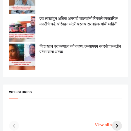
एक लाखांहून अधिक अमराठी चालकांनी गिरवले व्यवहारिक
मराठीचे धडे, परिवहन मंत्री प्रताप सरनाईक यांची माहिती
निदा खान प्रकरणाला नवे वळण; एमआयएम नगरसेवक मतीन
पटेल यांना अटक
WEB STORIES
दगडी चाल फेम अभिनेत्री
श्रीमंत दगडूशेठ गणपती
ब
पूजा सावंत ने गुपचूप
2023
स
View all stories
उरकला साखरपुडा.
म