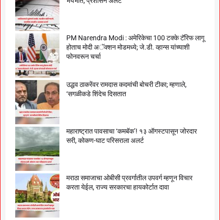
भयभीत, प्रशासन अलर्ट
PM Narendra Modi : अमेरिकेचा 100 टक्के टॅरिफ लागू
होताच मोदी अॅक्शन मोडमध्ये; जे.डी. व्हान्स यांच्याशी
फोनवरून चर्चा
उद्धव ठाकरेंवर रामदास कदमांची बोचरी टीका; म्हणाले,
‘सगळीकडे शिंदेच दिसतात
महाराष्ट्रात पावसाचा ‘कमबॅक’! १३ ऑगस्टपासून जोरदार
सरी, कोकण-घाट परिसराला अलर्ट
मराठा समाजाचा ओबीसी प्रवर्गातील उपवर्ग म्हणून विचार
करता येईल, राज्य सरकारचा हायकोर्टात दावा