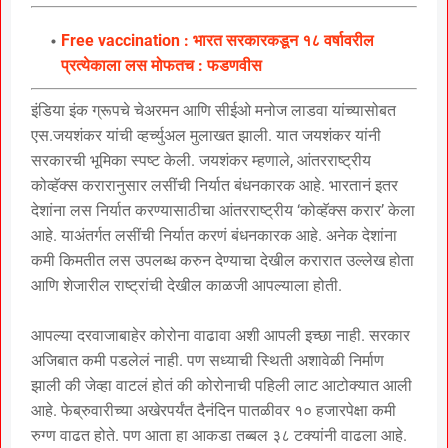
Free vaccination : भारत सरकारकडून १८ वर्षावरील
प्रत्येकाला लस मोफतच : फडणवीस
इंडिया इंक ग्रूपचे चेअरमन आणि सीईओ मनोज लाडवा यांच्यासोबत
एस.जयशंकर यांची व्हर्च्युअल मुलाखत झाली. यात जयशंकर यांनी
सरकारची भूमिका स्पष्ट केली. जयशंकर म्हणाले, आंतरराष्ट्रीय
कोव्हॅक्स करारानुसार लसींची निर्यात बंधनकारक आहे. भारतानं इतर
देशांना लस निर्यात करण्यासाठीचा आंतरराष्ट्रीय ‘कोव्हॅक्स करार’ केला
आहे. याअंतर्गत लसींची निर्यात करणं बंधनकारक आहे. अनेक देशांना
कमी किमतीत लस उपलब्ध करुन देण्याचा देखील करारात उल्लेख होता
आणि शेजारील राष्ट्रांची देखील काळजी आपल्याला होती.
आपल्या दरवाजाबाहेर कोरोना वाढावा अशी आपली इच्छा नाही. सरकार
अजिबात कमी पडलेलं नाही. पण सध्याची स्थिती अशावेळी निर्माण
झाली की जेव्हा वाटलं होतं की कोरोनाची पहिली लाट आटोक्यात आली
आहे. फेब्रुवारीच्या अखेरपर्यंत दैनंदिन पातळीवर १० हजारपेक्षा कमी
रुग्ण वाढत होते. पण आता हा आकडा तब्बल ३८ टक्यांनी वाढला आहे.