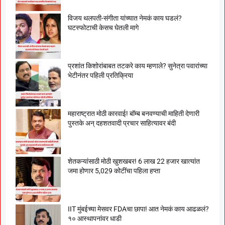
विजय थलपती-संगीता यांच्यात नेमकं काय घडलं?
घटस्फोटाची केसच घेतली मागे
प्रशांत किशोरांबाबत तटकरे काय म्हणाले? सुनेत्रा पवारांच्या
भेटीनंतर पहिली प्रतिक्रिया
महाराष्ट्रात मोठी कारवाई! बॉम्ब बनवण्याची माहिती देणारी
पुस्तके अन् दहशतवादी प्रचार साहित्यावर बंदी
शेतकऱ्यांसाठी मोठी खुशखबर! 6 लाख 22 हजार खात्यांत
जमा होणार 5,029 कोटींचा पहिला हप्ता
IIT मुंबईच्या मेसवर FDAचा छापा! आत नेमकं काय आढळलं?
१० आस्थापनांवर धाडी