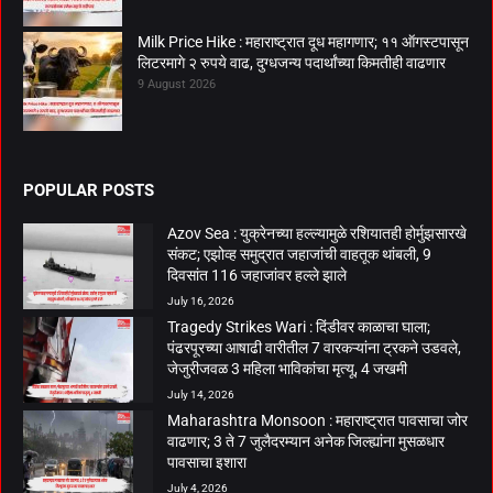
Milk Price Hike : महाराष्ट्रात दूध महागणार; ११ ऑगस्टपासून
लिटरमागे २ रुपये वाढ, दुग्धजन्य पदार्थांच्या किमतीही वाढणार
9 August 2026
POPULAR POSTS
Azov Sea : युक्रेनच्या हल्ल्यामुळे रशियातही होर्मुझसारखे
संकट; एझोव्ह समुद्रात जहाजांची वाहतूक थांबली, 9
दिवसांत 116 जहाजांवर हल्ले झाले
July 16, 2026
Tragedy Strikes Wari : दिंडीवर काळाचा घाला;
पंढरपूरच्या आषाढी वारीतील 7 वारकऱ्यांना ट्रकने उडवले,
जेजुरीजवळ 3 महिला भाविकांचा मृत्यू, 4 जखमी
July 14, 2026
Maharashtra Monsoon : महाराष्ट्रात पावसाचा जोर
वाढणार; 3 ते 7 जुलैदरम्यान अनेक जिल्ह्यांना मुसळधार
पावसाचा इशारा
July 4, 2026