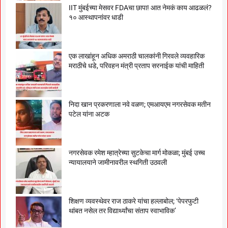
IIT मुंबईच्या मेसवर FDAचा छापा! आत नेमकं काय आढळलं?
१० आस्थापनांवर धाडी
एक लाखांहून अधिक अमराठी चालकांनी गिरवले व्यवहारिक
मराठीचे धडे, परिवहन मंत्री प्रताप सरनाईक यांची माहिती
निदा खान प्रकरणाला नवे वळण; एमआयएम नगरसेवक मतीन
पटेल यांना अटक
नगरसेवक रमेश म्हात्रेच्या सुटकेचा मार्ग मोकळा; मुंबई उच्च
न्यायालयाने जामीनावरील स्थगिती उठवली
शिक्षण व्यवस्थेवर राज ठाकरे यांचा हल्लाबोल; ‘पेपरफुटी
थांबत नसेल तर विद्यार्थ्यांचा संताप स्वाभाविक’