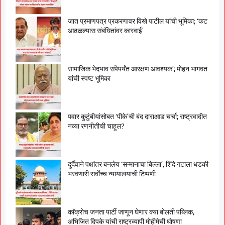
जात प्रमाणपत्र प्रकरणावर विखे पाटील यांची भूमिका; ‘कट
आढळल्यास संबंधितांवर कारवाई’
सामाजिक भेदभाव संपेपर्यंत आरक्षण आवश्यक’; मोहन भागवत
यांची स्पष्ट भूमिका
पवार कुटुंबीयांसोबत ‘पीके’ची बंद दाराआड चर्चा; राष्ट्रवादीत
नव्या रणनीतीची चाहूल?
दुर्दैवाने पक्षांतर बनलेय ‘सन्मानाचा बिल्ला’, शिंदे गटाला धडकी
भरवणारी सर्वाेच्च न्यायालयाची टिप्पणी
काॅक्राेच जनता पार्टी जाणून घेणार क्या बाेलती पब्लिक,
अभिजित दिपके यांची राष्ट्रव्यापी माेहीमेची घाेषणा