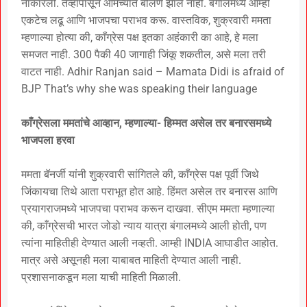
नाकारली. तेव्हापासून आमच्यात बोलणे झाले नाही. बंगालमध्ये आम्ही
एकटेच लढू आणि भाजपचा पराभव करू. वास्तविक, शुक्रवारी ममता
म्हणाल्या होत्या की, काँग्रेस पक्ष इतका अहंकारी का आहे, हे मला
समजत नाही. 300 पैकी 40 जागाही जिंकू शकतील, असे मला तरी
वाटत नाही. Adhir Ranjan said – Mamata Didi is afraid of
BJP That’s why she was speaking their language
काँग्रेसला ममतांचे आव्हान, म्हणाल्या- हिम्मत असेल तर बनारसमध्ये
भाजपला हरवा
ममता बॅनर्जी यांनी शुक्रवारी सांगितले की, काँग्रेस पक्ष पूर्वी जिथे
जिंकायचा तिथे आता पराभूत होत आहे. हिंमत असेल तर बनारस आणि
प्रयागराजमध्ये भाजपचा पराभव करून दाखवा. सीएम ममता म्हणाल्या
की, काँग्रेसची भारत जोडो न्याय यात्रा बंगालमध्ये आली होती, पण
त्यांना माहितीही देण्यात आली नव्हती. आम्ही INDIA आघाडीत आहोत.
मात्र असे असूनही मला याबाबत माहिती देण्यात आली नाही.
प्रशासनाकडून मला याची माहिती मिळाली.