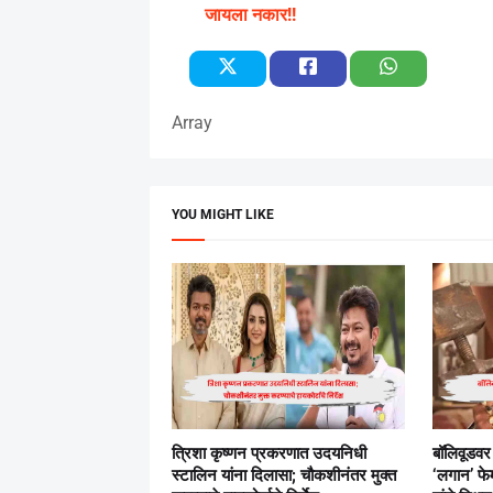
जायला नकार!!
Array
YOU MIGHT LIKE
त्रिशा कृष्णन प्रकरणात उदयनिधी
बॉलिवूडव
स्टालिन यांना दिलासा; चौकशीनंतर मुक्त
‘लगान’ फेम