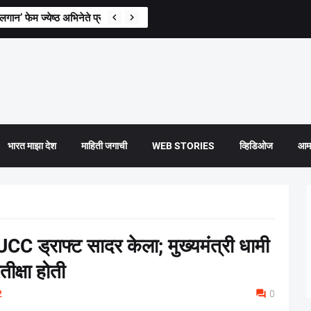
न’ फेम ज्येष्ठ अभिनेते प्रदीप रावत यांचे निधन
भारत माझा देश
माहिती जगाची
WEB STORIES
व्हिडिओज
आमच
CC ड्राफ्ट सादर केला; मुख्यमंत्री धामी
तीक्षा होती
2
0