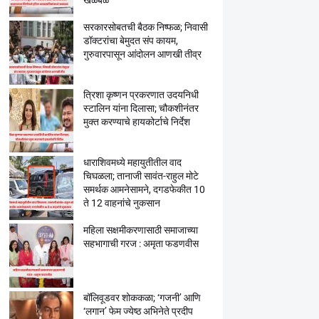
खळबळ
सरकारसोबतची बैठक निष्फळ; निवासी
डॉक्टरांचा बेमुदत संप कायम,
गुरुवारपासून आंदोलन आणखी तीव्र
त्रिशा कृष्णन प्रकरणात उदयनिधी
स्टालिन यांना दिलासा; चौकशीनंतर
मुक्त करण्याचे हायकोर्टाचे निर्देश
धाराशिवमध्ये महायुतीतील वाद
चिघळला; तानाजी सावंत-राहुल मोटे
समर्थक आमनेसामने, दगडफेकीत 10
ते 12 वाहनांचे नुकसान
महिला सक्षमीकरणासाठी समाजाच्या
सहभागाची गरज : अमृता फडणवीस
बॉलिवूडवर शोककळा; ‘गजनी’ आणि
‘लगान’ फेम ज्येष्ठ अभिनेते प्रदीप