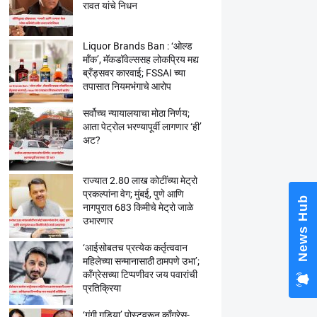
रावत यांचे निधन
Liquor Brands Ban : ‘ओल्ड
मॉंक’, मॅकडॉवेल्ससह लोकप्रिय मद्य
ब्रँड्सवर कारवाई; FSSAI च्या
तपासात नियमभंगाचे आरोप
सर्वोच्च न्यायालयाचा मोठा निर्णय;
आता पेट्रोल भरण्यापूर्वी लागणार ‘ही’
अट?
राज्यात 2.80 लाख कोटींच्या मेट्रो
प्रकल्पांना वेग; मुंबई, पुणे आणि
News Hub
नागपुरात 683 किमीचे मेट्रो जाळे
उभारणार
‘आईसोबतच प्रत्येक कर्तृत्ववान
महिलेच्या सन्मानासाठी ठामपणे उभा’;
काँग्रेसच्या टिप्पणीवर जय पवारांची
प्रतिक्रिया
‘गुंगी गुडिया’ पोस्टवरून काँग्रेस-