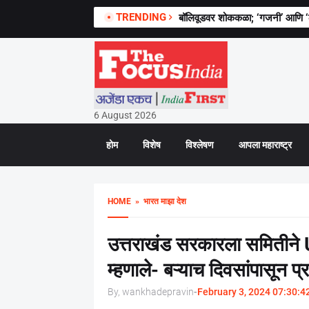
TRENDING
बॉलिवूडवर शोककळा; ‘गजनी’ आणि ‘लगा
6 August 2026
होम
विशेष
विश्लेषण
आपला महाराष्ट्र
HOME
» भारत माझा देश
उत्तराखंड सरकारला समितीने U
म्हणाले- बऱ्याच दिवसांपासून प्र
By, wankhadepravin
-
February 3, 2024 07:30:4