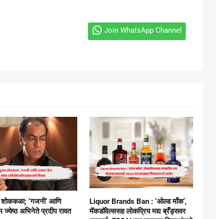
Join WhatsApp Channel
र शोककळा; ‘गजनी’ आणि
Liquor Brands Ban : ‘ओल्ड मॉंक’,
 ज्येष्ठ अभिनेते प्रदीप रावत
मॅकडॉवेल्ससह लोकप्रिय मद्य ब्रँड्सवर