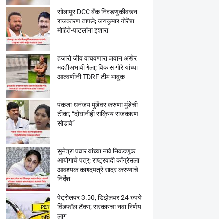
सोलापूर DCC बँक निवडणुकीवरून
राजकारण तापले; जयकुमार गोरेंचा
मोहिते-पाटलांना इशारा
हजारो जीव वाचवणारा जवान अखेर
मदतीअभावी गेला; विकास गोरे यांच्या
आठवणींनी TDRF टीम भावुक
पंकजा-धनंजय मुंडेंवर करुणा मुंडेंची
टीका; “दोघांनीही सक्रिय राजकारण
सोडावे”
सुनेत्रा पवार यांच्या नावे निवडणूक
आयोगाचे पत्र; राष्ट्रवादी काँग्रेसला
आवश्यक कागदपत्रे सादर करण्याचे
निर्देश
पेट्रोलवर 3.50, डिझेलवर 24 रुपये
विंडफॉल टॅक्स; सरकारचा नवा निर्णय
लागू