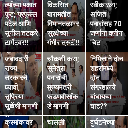
Pawar :
च्या स्मारक
STORIES
त्यांच्या पक्षात
विकसित
स्वीकारला;
Supriya
अजित
संग्रहालयाव
फुट; प्रफुल्ल
बारामतीत
अजित
Sule :
पवारांच्या
रून त्यांच्या
पटेल आणि
विमानतळावर
पवारांसह 70
रोहित
विमान
दोन मुलांमध्ये
सुनील तटकरे
सुरक्षेच्या
जणांना क्लीन
पवारांच्या
अपघाताची
वाद, की
टार्गेटवर!!
गंभीर त्रुटी!!
चिट
सुरक्षेची
सीबीआय
वादाच्या
STORIES
STORIES
जबाबदारी
चौकशी करा;
निमित्ताने दोन
जिल्हा परिषद
अजितदादांची
STORIES
राज्य
सुनेत्रा
शहरांमध्ये
निकालांमध्ये
पायाभरणी
Ajit Pawar
सरकारने
पवारांची
दोन
शिंदे सेनेला
आणि नंतरची
: सरकारचा
घ्यावी,
मुख्यमंत्री
संग्रहालये
मागे सारून
सहानुभूती
मोठा निर्णय;
सुप्रिया
फडणवीसांक
बांधायचा
राष्ट्रवादी
यामुळे पुणे
अजित पवार
सुळेंची मागणी
डे मागणी
घाट??
STORIES
दुसऱ्या
जिल्ह्यात
विमान
देवेंद्र
क्रमांकावर
चालली
दुर्घटनेच्या