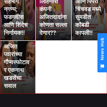
सहभाग
लिहिणारी
आणि पिंपरी
National OBC Federati
भ्रष्टाचार का
नगण्य;
कंपनी
चिंचवड मध्ये
President Babanrao T
Claims Only 27 Kunbi
दडवला?
फडणवीस
अजितदादांना
सुमडीत
Certificates Issued in
Marathwada After Sept
तुम्हीही त्यात
आणि शिंदेच
कोणता सल्ला
कोंबडी
GR; Alarming News fo
सामील
निर्णायक!!
देणार??
कापली!!
आहात का?
अजित
पवारांच्या
गौप्यस्फोटाव
र एकनाथ
खडसेंचा
सवाल