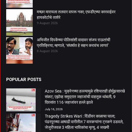
मच्छर मारायला तलवार वापरू नका; एफडीएच्या कारवाईवर
हायकोर्टाचे ताशेरे
9 August 2026
अभिजीत दिपकेंच्या पोलिसांशी वादावर संजय राऊतांची
प्रतिक्रिया; म्हणाले, ‘संघर्षात हे सहन करावंच लागतं’
8 August 2026
POPULAR POSTS
Azov Sea : युक्रेनच्या हल्ल्यामुळे रशियातही होर्मुझसारखे
संकट; एझोव्ह समुद्रात जहाजांची वाहतूक थांबली, 9
दिवसांत 116 जहाजांवर हल्ले झाले
July 16, 2026
Tragedy Strikes Wari : दिंडीवर काळाचा घाला;
पंढरपूरच्या आषाढी वारीतील 7 वारकऱ्यांना ट्रकने उडवले,
जेजुरीजवळ 3 महिला भाविकांचा मृत्यू, 4 जखमी