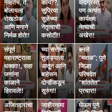
Ajit Pawar
पुणे आणि
नव्हतेच, ते
काय??,
वादग्रस्त,
: अजित पवार
पिंपरी
बोलायला
सुप्रिया
पण अत्यंत
बारामती
चिंचवड मध्ये
रोखठोक
सुळेंच्या
कार्यक्षम
जवळ विमान
फटका
आणि मनाने
नेतृत्वाची
नेत्याची
STORIES
अपघातात
खाल्ल्यानंतर
STORIES
निर्मळ होते!!
कसोटी!!
अखेर!!
29
STORIES
कालवश;
अजितदादां
अजितदादा
महापौरांच्या
ZP च्या
संपूर्ण
च्या सत्तेच्या
बनले
नावांचा निर्णय
निवडणुकीत
महाराष्ट्राला
तुकड्याला
“मवाळ”; पुणे
म्हणायला
अजितदादा
STORIES
धक्का!!, सहा
आतून आणि
जिल्हा
“महायुतीचे
कोणता वादा
भाजपने
जणांना
बाहेरून
परिषदेत
नेते” घेणार,
करणार??;
अजितदादांना
काळाने
दोन्हीकडून
“शांततेत”
प्रत्यक्षात
काय मोफत
सत्तेच्या
हिरावले!!
सुरुंग!!
प्रचार!!
STORIES
त्यात
देणार??;
वळचणीला
Khadse :
अजितदारांचा
जाहीरनामा
घेऊन पुणे
25 वर्षे