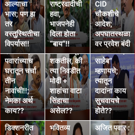
फडणवीस हे
STORIES
आल्याचा
राष्ट्रवादीची
CID
अजितदादांचा
विरोधी
STORIES
भास; पण हा
हवा,
चौकशीचे
वारस
अजितदादांचा
पक्षनेता
तर
भाजपनेही
आदेश;
निवडण्यासा
राजकीय
असताना
वस्तुस्थितीचा
दिला होता
अपघातस्थळा
ठी पडद्यामागे
वारस एकटे
सुद्धा दादा
विपर्यास!!
“बाय”!!
वर प्रवेश बंदी
हालचाली;
पवार निवडू
त्यांना “सीएम
STORIES
पवारांच्याच
शकतील, की
साहेब”
अजित
STORIES
घरातून चर्चा
त्या निवडीत
म्हणायचे;
“बघतो”,
पवारांच्या
तीन
मोदी +
त्यातून
“सांगतो”, हे
अकाली exit
नावांची!!;
शाहांचा वाटा
दादांना काय
शब्द
नंतर
नेमका अर्थ
सिंहाचा
सुचवायचे
अजितदादां
राष्ट्रवादी
काय??
असेल??
होते??
च्या
काँग्रेसचे
STORIES
STORIES
STORIES
डिक्शनरीत
भवितव्य
अजित पवार :