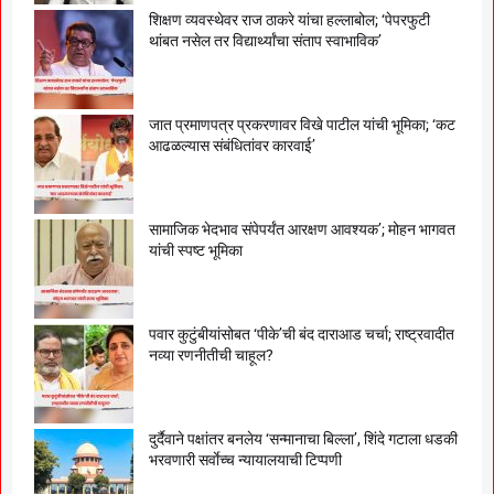
शिक्षण व्यवस्थेवर राज ठाकरे यांचा हल्लाबोल; ‘पेपरफुटी
थांबत नसेल तर विद्यार्थ्यांचा संताप स्वाभाविक’
जात प्रमाणपत्र प्रकरणावर विखे पाटील यांची भूमिका; ‘कट
आढळल्यास संबंधितांवर कारवाई’
सामाजिक भेदभाव संपेपर्यंत आरक्षण आवश्यक’; मोहन भागवत
यांची स्पष्ट भूमिका
पवार कुटुंबीयांसोबत ‘पीके’ची बंद दाराआड चर्चा; राष्ट्रवादीत
नव्या रणनीतीची चाहूल?
दुर्दैवाने पक्षांतर बनलेय ‘सन्मानाचा बिल्ला’, शिंदे गटाला धडकी
भरवणारी सर्वाेच्च न्यायालयाची टिप्पणी