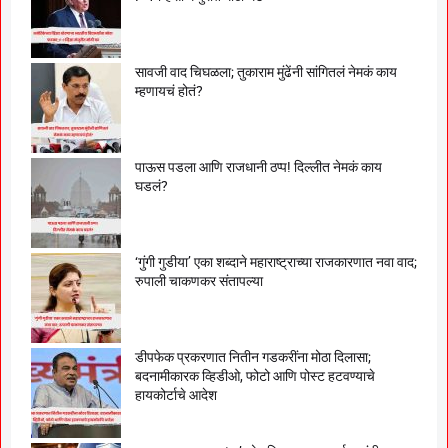
सावजी वाद चिघळला; तुकाराम मुंढेंनी सांगितलं नेमकं काय
म्हणायचं होतं?
पाऊस पडला आणि राजधानी ठप्प! दिल्लीत नेमकं काय
घडलं?
‘गुंगी गुडीया’ एका शब्दाने महाराष्ट्राच्या राजकारणात नवा वाद;
रुपाली चाकणकर संतापल्या
डीपफेक प्रकरणात नितीन गडकरींना मोठा दिलासा;
बदनामीकारक व्हिडीओ, फोटो आणि पोस्ट हटवण्याचे
हायकोर्टाचे आदेश