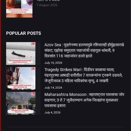
7 August 2026
POPULAR POSTS
Azov Sea : युक्रेनच्या हल्ल्यामुळे रशियातही होर्मुझसारखे
संकट; एझोव्ह समुद्रात जहाजांची वाहतूक थांबली, 9
दिवसांत 116 जहाजांवर हल्ले झाले
July 16, 2026
Tragedy Strikes Wari : दिंडीवर काळाचा घाला;
पंढरपूरच्या आषाढी वारीतील 7 वारकऱ्यांना ट्रकने उडवले,
जेजुरीजवळ 3 महिला भाविकांचा मृत्यू, 4 जखमी
July 14, 2026
Maharashtra Monsoon : महाराष्ट्रात पावसाचा जोर
वाढणार; 3 ते 7 जुलैदरम्यान अनेक जिल्ह्यांना मुसळधार
पावसाचा इशारा
July 4, 2026