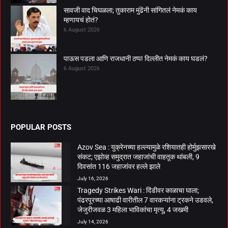
सावजी वाद चिघळला; तुकाराम मुंढेंनी सांगितलं नेमकं काय
म्हणायचं होतं?
6 August 2026
पाऊस पडला आणि राजधानी ठप्प! दिल्लीत नेमकं काय घडलं?
6 August 2026
POPULAR POSTS
Azov Sea : युक्रेनच्या हल्ल्यामुळे रशियातही होर्मुझसारखे
संकट; एझोव्ह समुद्रात जहाजांची वाहतूक थांबली, 9
दिवसांत 116 जहाजांवर हल्ले झाले
July 16, 2026
Tragedy Strikes Wari : दिंडीवर काळाचा घाला;
पंढरपूरच्या आषाढी वारीतील 7 वारकऱ्यांना ट्रकने उडवले,
जेजुरीजवळ 3 महिला भाविकांचा मृत्यू, 4 जखमी
July 14, 2026