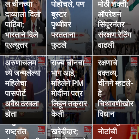
केल्याचे
अरुणाचलम
चीन-
ल चीनच्या
पोहोचले, पण
मोठी शक्ती;
आरोप
धील महिलेचा
जपानमध्ये
दाव्याला दिला
बूस्टर
ऑपरेशन
फेटाळले;
पासपोर्ट
वाद पेटला;
पाठिंबा;
पृथ्वीवर
सिंदूरनंतर
म्हटले-
चीनने अवैध
जपानी
भारताने दिले
परतताना
संरक्षण रेटिंग
कायद्यानुसार
ठरवला;
पंतप्रधानांचे
प्रत्युत्तर
फुटले
वाढली
STORIES
काम केले;
म्हटले- हे
तैवानच्या
India
अरुणाचलम
राज्य चीनचा
रक्षणाचे
Russia :
STORIES
ध्ये जन्मलेल्या
भाग आहे,
वक्तव्य,
रशियन
China :
STORIES
महिलेचा
महिलेने PM
चीनने म्हटले-
Trump :
कच्च्या
भारताच्या 5
पासपोर्ट
मोदींना पत्र
हे
ट्रम्प यांचा
तेलाचा भारत
शेजारी
अवैध ठरवला
लिहून तक्रार
चिथावणीखोर
न्यू गाझा प्लॅन
दुसरा सर्वात
देशांची
होता
केली
विधान
संयु्क्त
मोठा
चीनकडून
STORIES
STORIES
राष्ट्रांत
खरेदीदार;
नोटांची