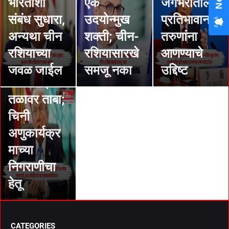
भारताशी
एक
जगभरातील
Trump :
संबंध सुधारा,
उदयोन्मुख
प्रतिभावान
ट्रम्प यांना
अन्यथा चीन
शक्ती; चीन-
तरुणांना
हवा
रशियाच्या
रशियासारखे
आणण्याचे
अफगाणिस्ता
जवळ जाईल
समजू नका
उद्दिष्ट
नच्या बग्राम
तळावर ताबा;
चिनी
अणुकार्यक्र
माच्या
निगराणीचा
हेतू
CATEGORIES