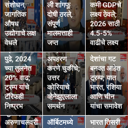
चीनचा
चीनने म्हटले-
संशोधन,
ली शांगफू
कमी GDPचे
व्यापार
अमेरिकेने
जागतिक
दोषी ठरले,
लक्ष्य ठेवले;
अधिशेष
मादुरोंची
STORIES
औषध
संपूर्ण
2026 साठी
पहिल्यांदाच
त्वरित सुटका
Trump :
उद्योगाचे लक्ष
मालमत्ताही
4.5-5%
$1.19
करावी;
जगातील 5
वेधले
जप्त
वाढीचे लक्ष्य
STORIES
STORIES
ट्रिलियनच्या
राष्ट्रपतींचे
शक्तिशाली
China :
Asia
पुढे, 2024
अपहरण
देशांचा गट
चीनचे पहिले
Power
च्या तुलनेत
करणे चुकीचे;
बनवत आहेत
STORIES
पुनर्वापर
Index :
STORIES
20% वाढ;
उत्तर
ट्रम्प; यात
China :
Pakistan :
करण्यायोग्य
आशिया पॉवर
ट्रम्प यांचे
कोरियाचे
भारत, रशिया
चीनने
पाकिस्तान
रॉकेट
इंडेक्स-
टॅरिफही
व्हेनेझुएलाला
आणि चीन
भारतीय
STORIES
च्या कुरापती
प्रक्षेपण
अमेरिका-
निष्प्रभ
समर्थन
यांचा समावेश
महिलेसोबत
China
STORIES
सुरूच,
अयशस्वी:;
चीननंतर
गैरवर्तन
China :
Japan :
अरुणाचलवरी
ऑर्बिटमध्ये
भारत तिसरी