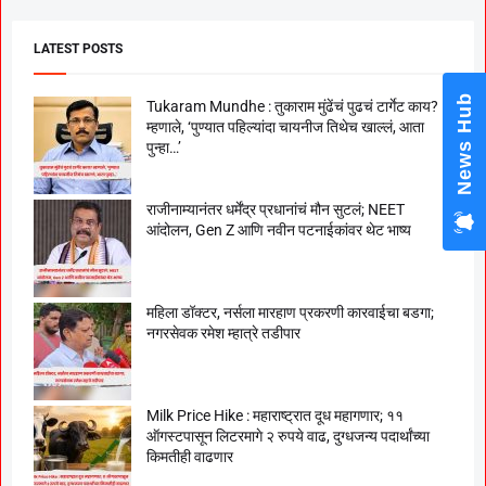
LATEST POSTS
News Hub
Tukaram Mundhe : तुकाराम मुंढेंचं पुढचं टार्गेट काय?
म्हणाले, ‘पुण्यात पहिल्यांदा चायनीज तिथेच खाल्लं, आता
पुन्हा…’
राजीनाम्यानंतर धर्मेंद्र प्रधानांचं मौन सुटलं; NEET
आंदोलन, Gen Z आणि नवीन पटनाईकांवर थेट भाष्य
महिला डॉक्टर, नर्सला मारहाण प्रकरणी कारवाईचा बडगा;
नगरसेवक रमेश म्हात्रे तडीपार
Milk Price Hike : महाराष्ट्रात दूध महागणार; ११
ऑगस्टपासून लिटरमागे २ रुपये वाढ, दुग्धजन्य पदार्थांच्या
किमतीही वाढणार