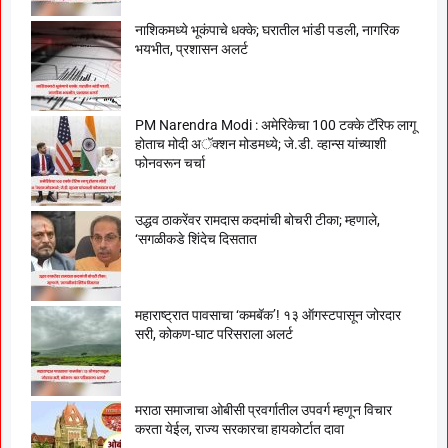
नाशिकमध्ये भूकंपाचे धक्के; घरातील भांडी पडली, नागरिक
भयभीत, प्रशासन अलर्ट
PM Narendra Modi : अमेरिकेचा 100 टक्के टॅरिफ लागू
होताच मोदी अॅक्शन मोडमध्ये; जे.डी. व्हान्स यांच्याशी
फोनवरून चर्चा
उद्धव ठाकरेंवर रामदास कदमांची बोचरी टीका; म्हणाले,
‘सगळीकडे शिंदेच दिसतात
महाराष्ट्रात पावसाचा ‘कमबॅक’! १३ ऑगस्टपासून जोरदार
सरी, कोकण-घाट परिसराला अलर्ट
मराठा समाजाचा ओबीसी प्रवर्गातील उपवर्ग म्हणून विचार
करता येईल, राज्य सरकारचा हायकोर्टात दावा