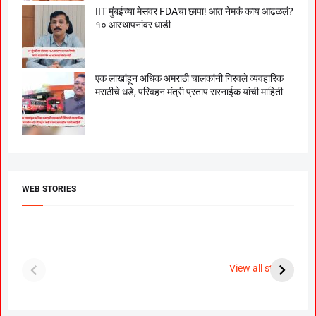
IIT मुंबईच्या मेसवर FDAचा छापा! आत नेमकं काय आढळलं?
१० आस्थापनांवर धाडी
एक लाखांहून अधिक अमराठी चालकांनी गिरवले व्यवहारिक
मराठीचे धडे, परिवहन मंत्री प्रताप सरनाईक यांची माहिती
WEB STORIES
दगडी चाल फेम अभिनेत्री
श्रीमंत दगडूशेठ गणपती
ब
पूजा सावंत ने गुपचूप
2023
स
View all stories
उरकला साखरपुडा.
म