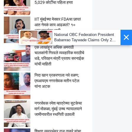
5,029 कोटींचा पहिला हप्ता
IIT मुंबईच्या मेसवर FDAचा छापा!
आत नेमकं काय आढळलं? १०
आस्थापनांवर धाडी
×
National OBC Federation President
Babanrao Taywade Claims Only 27
Kunbi Certificates Issued in
एक लाखांहून अधिक अमराठी
Marathwada After September 2 GR;
चालकांनी गिरवले व्यवहारिक मराठीचे
Alarming News for Mano
धडे, परिवहन मंत्री प्रताप सरनाईक
यांची माहिती
निदा खान प्रकरणाला नवे वळण;
एमआयएम नगरसेवक मतीन पटेल
यांना अटक
नगरसेवक रमेश म्हात्रेच्या सुटकेचा
मार्ग मोकळा; मुंबई उच्च न्यायालयाने
जामीनावरील स्थगिती उठवली
शिक्षण व्यवस्थेवर राज ठाकरे यांचा