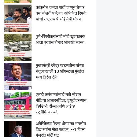
काॅक्राेच जनता पार्टी जाणून घेणार
क्या बाेलती पब्लिक, अभिजित दिपके
यांची राष्ट्रव्यापी माेहीमेची घाेषणा
पुणे-पिंपरीकरांसाठी मोठी खुशखबर!
आता प्रवास होणार आणखी स्वस्त
मुख्यमंत्री देवेंद्र फडणवीस यांच्या
नेतृत्वाखाली 10 ऑगस्टला मुंबईत
भव्य तिरंगा रॅली
एसटी कर्मचाऱ्यांसाठी नवी सोशल
मीडिया आचारसंहिता; ड्युटीदरम्यान
व्हिडिओ, रील्स आणि लाईव्ह
स्ट्रीमिंगवर बंदी
अमेरिकेच्या व्हिसा धोरणाचा भारतीय
विद्यार्थ्यांना मोठा फटका; F-1 व्हिसा
मंजुरीत मोठी घट