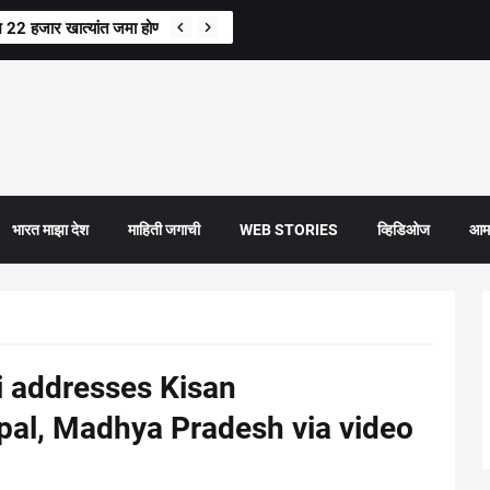
 22 हजार खात्यांत जमा होणार 5,029 कोटींचा पहिला हप्ता
भारत माझा देश
माहिती जगाची
WEB STORIES
व्हिडिओज
आमच
 addresses Kisan
al, Madhya Pradesh via video