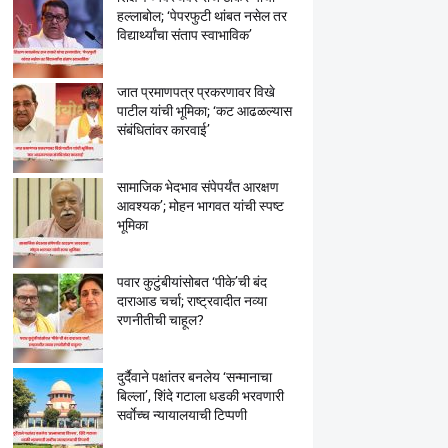
हल्लाबोल; ‘पेपरफुटी थांबत नसेल तर
विद्यार्थ्यांचा संताप स्वाभाविक’
जात प्रमाणपत्र प्रकरणावर विखे
पाटील यांची भूमिका; ‘कट आढळल्यास
संबंधितांवर कारवाई’
सामाजिक भेदभाव संपेपर्यंत आरक्षण
आवश्यक’; मोहन भागवत यांची स्पष्ट
भूमिका
पवार कुटुंबीयांसोबत ‘पीके’ची बंद
दाराआड चर्चा; राष्ट्रवादीत नव्या
रणनीतीची चाहूल?
दुर्दैवाने पक्षांतर बनलेय ‘सन्मानाचा
बिल्ला’, शिंदे गटाला धडकी भरवणारी
सर्वाेच्च न्यायालयाची टिप्पणी