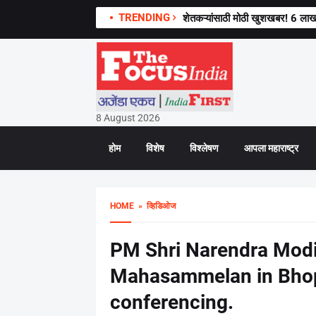
TRENDING
शेतकऱ्यांसाठी मोठी खुशखबर! 6 लाख
8 August 2026
होम
विशेष
विश्लेषण
आपला महाराष्ट्र
HOME
» व्हिडिओज
PM Shri Narendra Modi
Mahasammelan in Bhop
conferencing.