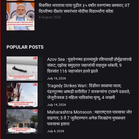
विकसित भारताचा पाया पुढील ३५ वर्षांत तरुणांच्या कामावर; IIT
दिल्लीच्या दीक्षांत समारंभात मोदींचा विद्यार्थ्यांना संदेश
8 August 2026
POPULAR POSTS
Azov Sea : युक्रेनच्या हल्ल्यामुळे रशियातही होर्मुझसारखे
संकट; एझोव्ह समुद्रात जहाजांची वाहतूक थांबली, 9
दिवसांत 116 जहाजांवर हल्ले झाले
July 16, 2026
Tragedy Strikes Wari : दिंडीवर काळाचा घाला;
पंढरपूरच्या आषाढी वारीतील 7 वारकऱ्यांना ट्रकने उडवले,
जेजुरीजवळ 3 महिला भाविकांचा मृत्यू, 4 जखमी
July 14, 2026
Maharashtra Monsoon : महाराष्ट्रात पावसाचा जोर
वाढणार; 3 ते 7 जुलैदरम्यान अनेक जिल्ह्यांना मुसळधार
पावसाचा इशारा
July 4, 2026