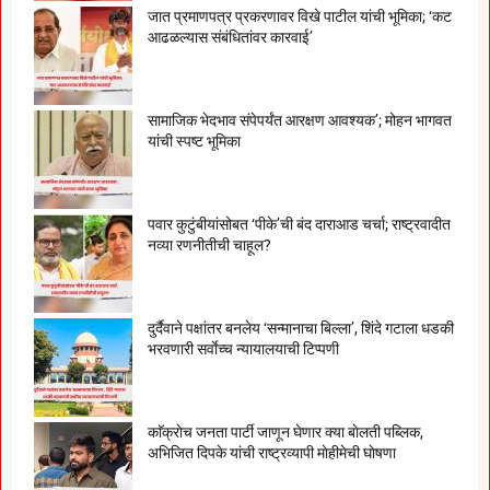
जात प्रमाणपत्र प्रकरणावर विखे पाटील यांची भूमिका; ‘कट
आढळल्यास संबंधितांवर कारवाई’
सामाजिक भेदभाव संपेपर्यंत आरक्षण आवश्यक’; मोहन भागवत
यांची स्पष्ट भूमिका
पवार कुटुंबीयांसोबत ‘पीके’ची बंद दाराआड चर्चा; राष्ट्रवादीत
नव्या रणनीतीची चाहूल?
दुर्दैवाने पक्षांतर बनलेय ‘सन्मानाचा बिल्ला’, शिंदे गटाला धडकी
भरवणारी सर्वाेच्च न्यायालयाची टिप्पणी
काॅक्राेच जनता पार्टी जाणून घेणार क्या बाेलती पब्लिक,
अभिजित दिपके यांची राष्ट्रव्यापी माेहीमेची घाेषणा