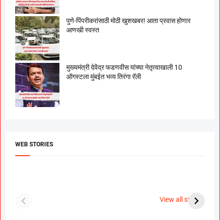
पुणे-पिंपरीकरांसाठी मोठी खुशखबर! आता प्रवास होणार
आणखी स्वस्त
मुख्यमंत्री देवेंद्र फडणवीस यांच्या नेतृत्वाखाली 10
ऑगस्टला मुंबईत भव्य तिरंगा रॅली
WEB STORIES
दगडी चाल फेम अभिनेत्री
श्रीमंत दगडूशेठ गणपती
ब
पूजा सावंत ने गुपचूप
2023
स
View all stories
उरकला साखरपुडा.
म