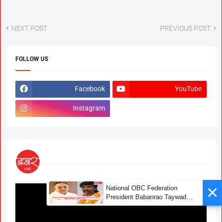
NEXT POST
PREVIOUS POST
FOLLOW US
Facebook
YouTube
Instagram
×
National OBC Federation
President Babanrao Taywade
Claims Only 27 Kunbi
Certificates Issued in