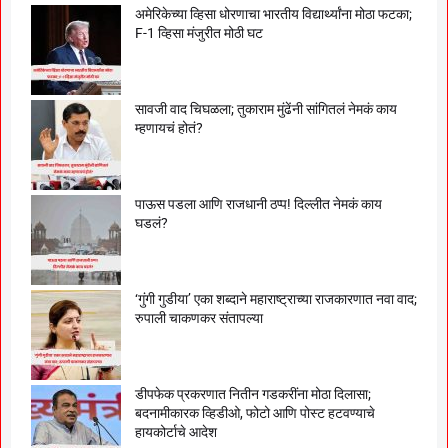
अमेरिकेच्या व्हिसा धोरणाचा भारतीय विद्यार्थ्यांना मोठा फटका;
F-1 व्हिसा मंजुरीत मोठी घट
सावजी वाद चिघळला; तुकाराम मुंढेंनी सांगितलं नेमकं काय
म्हणायचं होतं?
पाऊस पडला आणि राजधानी ठप्प! दिल्लीत नेमकं काय
घडलं?
‘गुंगी गुडीया’ एका शब्दाने महाराष्ट्राच्या राजकारणात नवा वाद;
रुपाली चाकणकर संतापल्या
डीपफेक प्रकरणात नितीन गडकरींना मोठा दिलासा;
बदनामीकारक व्हिडीओ, फोटो आणि पोस्ट हटवण्याचे
हायकोर्टाचे आदेश