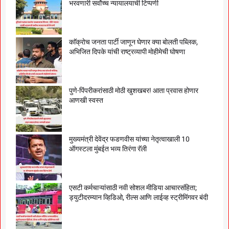
भरवणारी सर्वाेच्च न्यायालयाची टिप्पणी
काॅक्राेच जनता पार्टी जाणून घेणार क्या बाेलती पब्लिक,
अभिजित दिपके यांची राष्ट्रव्यापी माेहीमेची घाेषणा
पुणे-पिंपरीकरांसाठी मोठी खुशखबर! आता प्रवास होणार
आणखी स्वस्त
मुख्यमंत्री देवेंद्र फडणवीस यांच्या नेतृत्वाखाली 10
ऑगस्टला मुंबईत भव्य तिरंगा रॅली
एसटी कर्मचाऱ्यांसाठी नवी सोशल मीडिया आचारसंहिता;
ड्युटीदरम्यान व्हिडिओ, रील्स आणि लाईव्ह स्ट्रीमिंगवर बंदी