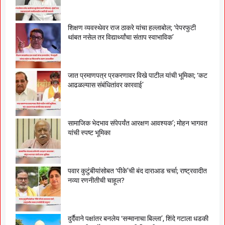
शिक्षण व्यवस्थेवर राज ठाकरे यांचा हल्लाबोल; ‘पेपरफुटी
थांबत नसेल तर विद्यार्थ्यांचा संताप स्वाभाविक’
जात प्रमाणपत्र प्रकरणावर विखे पाटील यांची भूमिका; ‘कट
आढळल्यास संबंधितांवर कारवाई’
सामाजिक भेदभाव संपेपर्यंत आरक्षण आवश्यक’; मोहन भागवत
यांची स्पष्ट भूमिका
पवार कुटुंबीयांसोबत ‘पीके’ची बंद दाराआड चर्चा; राष्ट्रवादीत
नव्या रणनीतीची चाहूल?
दुर्दैवाने पक्षांतर बनलेय ‘सन्मानाचा बिल्ला’, शिंदे गटाला धडकी