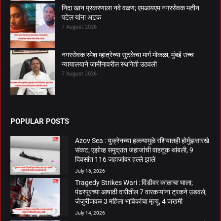
निदा खान प्रकरणाला नवे वळण; एमआयएम नगरसेवक मतीन
पटेल यांना अटक
7 August 2026
नगरसेवक रमेश म्हात्रेच्या सुटकेचा मार्ग मोकळा; मुंबई उच्च
न्यायालयाने जामीनावरील स्थगिती उठवली
7 August 2026
POPULAR POSTS
Azov Sea : युक्रेनच्या हल्ल्यामुळे रशियातही होर्मुझसारखे
संकट; एझोव्ह समुद्रात जहाजांची वाहतूक थांबली, 9
दिवसांत 116 जहाजांवर हल्ले झाले
July 16, 2026
Tragedy Strikes Wari : दिंडीवर काळाचा घाला;
पंढरपूरच्या आषाढी वारीतील 7 वारकऱ्यांना ट्रकने उडवले,
जेजुरीजवळ 3 महिला भाविकांचा मृत्यू, 4 जखमी
July 14, 2026