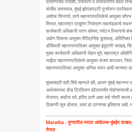
प्रवीणसिंह परदेशी, पर्यावरण व वातावरणीय बदल विभा
संजीव जयस्वाल, मुंबई झोपडपट्टी पुनर्वसन प्राधिकरण
अशोक शिनगारे, ठाणे महानगरपालिकेचे आयुक्त सौरभ र
मित्तल, महाराष्ट्र प्रदूषण नियंत्रण महामंडळाचे सद
कार्यकारी अधिकारी पराग सोमण, पर्यटन विभागाचे सं
उद्योग विकास आयुक्त दीपेंद्रसिंह कुशवाह, अतिरिक्
डोंबिवली महानगरपालिका आयुक्त इंदूराणी जाखड, सि
मुख्य कार्यकारी अधिकारी रोहन घुगे, महाराष्ट्र औद्
भाईंदर महानगरपालिकेचे आयुक्त संजय काटकर, भिवंड
महानगरपालिका आयुक्त अनिल पवार आदी मान्यवर उप
मुख्यमंत्री श्री.शिंदे म्हणाले की, आपण मुंबई महानग
अर्थव्यवस्था दीड ट्रिलियन डॉलरपर्यंत पोहोचण्याची क्षम
रोजगार, सर्वांना घरे, हरित ठाणे अशा सर्व गोष्टी साध्य
ठिकाणी सुरु होतात, असा हा ठाण्याचा इतिहास आहे. महा
Maratha : पुण्यातील मराठा आंदोलक मुंबईत दाखल; 
तैनात