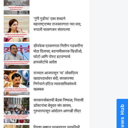
‘गुंगी गुडीया’ एका शब्दाने
महाराष्ट्राच्या राजकारणात नवा वाद;
रुपाली चाकणकर संतापल्या
डीपफेक प्रकरणात नितीन गडकरींना
मोठा दिलासा; बदनामीकारक व्हिडीओ,
Nation
फोटो आणि पोस्ट हटवण्याचे
Babanr
हायकोर्टाचे आदेश
Kunbi C
Marath
राज्यात आजपासून ‘या’ लोकप्रिय
Alarmi
खाद्यपदार्थावर बंदी; सरकारच्या
निर्णयाने हॉटेल व्यावसायिकांमध्ये
खळबळ
सरकारसोबतची बैठक निष्फळ; निवासी
डॉक्टरांचा बेमुदत संप कायम,
गुरुवारपासून आंदोलन आणखी तीव्र
त्रिशा कृष्णन प्रकरणात उदयनिधी