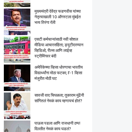
मुख्यमंत्री देवेंद्र फडणवीस यांच्या
नेतृत्वाखाली 10 ऑगस्टला मुंबईत
भव्य तिरंगा रॅली
एसटी कर्मचाऱ्यांसाठी नवी सोशल
मीडिया आचारसंहिता; ड्युटीदरम्यान
व्हिडिओ, रील्स आणि लाईव्ह
स्ट्रीमिंगवर बंदी
अमेरिकेच्या व्हिसा धोरणाचा भारतीय
विद्यार्थ्यांना मोठा फटका; F-1 व्हिसा
मंजुरीत मोठी घट
सावजी वाद चिघळला; तुकाराम मुंढेंनी
सांगितलं नेमकं काय म्हणायचं होतं?
पाऊस पडला आणि राजधानी ठप्प!
दिल्लीत नेमकं काय घडलं?