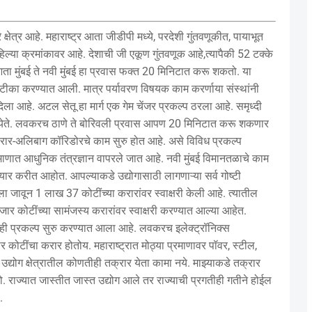
 क्षेत्र आहे. महाराष्ट्र आता जीडीपी मध्ये, परदेशी गुंतवणूकीत, पायाभूत
पहिल्या क्रमांकावर आहे. देशाची जी एकूण गुंतवणूक आहे,त्यापैकी 52 टक्के
ता मुंबई ते नवी मुंबई हा प्रवास फक्त 20 मिनिटात करू शकतो. या
ी टीका करण्यात आली. मात्र पर्यावरण विषयक काम करर्णाया संस्थांनी
ल दिला आहे. अटल सेतू हा मार्ग एक गेम चेंजर प्रकल्प ठरला आहे. समृध्दी
ा येते. लवकरच ठाणे ते बोरिवली प्रवास आपण 20 मिनिटात करू शकणार
 विरार-अलिबाग कॉरिडोरचे काम सुरु होत आहे. असे विविध प्रकल्प
णात आधुनिक तंत्रज्ञान वापरले जात आहे. नवी मुंबई विमानतळाचे काम
र करीत आहोत. आपल्याकडे उद्योगासाठी लागणाऱ्या सर्व गोष्टी
 जावून 1 लाख 37 कोटींच्या करारांवर स्वाक्षरी केली आहे. त्यातील
जार कोटींच्या सामंजस्य करारांवर स्वाक्षरी करण्यात आल्या आहेत.
ाही प्रकल्प सुरु करण्यात आला आहे. लवकरच इलेक्ट्रॉनिक्स
 कोटींचा करार होतोय. महाराष्ट्रात मोठ्या प्रमाणावर पॉवर, स्टील,
 उद्योग क्षेत्रातील कोणतीही तक्रार येता कामा नये. माझ्याकडे तक्रार
राज्यात जास्तीत जास्त उद्योग आले तर राज्याची प्रगतीही गतीने होईल
.