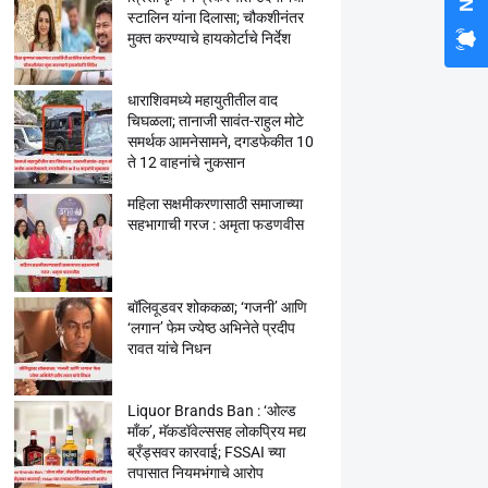
स्टालिन यांना दिलासा; चौकशीनंतर
मुक्त करण्याचे हायकोर्टाचे निर्देश
धाराशिवमध्ये महायुतीतील वाद
चिघळला; तानाजी सावंत-राहुल मोटे
समर्थक आमनेसामने, दगडफेकीत 10
ते 12 वाहनांचे नुकसान
महिला सक्षमीकरणासाठी समाजाच्या
सहभागाची गरज : अमृता फडणवीस
बॉलिवूडवर शोककळा; ‘गजनी’ आणि
‘लगान’ फेम ज्येष्ठ अभिनेते प्रदीप
रावत यांचे निधन
Liquor Brands Ban : ‘ओल्ड
मॉंक’, मॅकडॉवेल्ससह लोकप्रिय मद्य
ब्रँड्सवर कारवाई; FSSAI च्या
तपासात नियमभंगाचे आरोप