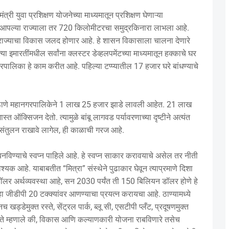
ंत्री युवा प्रशिक्षण योजनेच्या माध्यमातून प्रशिक्षण घेणाऱ्या
 आहे. आपल्या राज्याला तर 720 किलोमीटरचा समुद्रकिनारा लाभला आहे.
 राज्याचा विकास जलद होणार आहे. हे शासन विकासाला चालना देणारे
ा इमारतींमधील सर्वांना क्लस्टर डेव्हलपमेंटच्या माध्यमातून हक्काचे घर
पालिका हे काम करीत आहे. पहिल्या टप्प्यातील 17 हजार घरे बांधण्याचे
ले की, ठाणे महानगरपालिकेने 1 लाख 25 हजार झाडे लावली आहेत. 21 लाख
स्त ऑक्सिजन देतो. त्यामुळे बांबू लागवड पर्यावरणाच्या दृष्टीने अत्यंत
चे संतुलन राखावे लागेल, ही काळाची गरज आहे.
 बनविण्याचे स्वप्न पाहिले आहे. हे स्वप्न साकार करावयाचे असेल तर नीती
क आहे. याबाबतीत “मित्रा” संस्थेने पुढाकार घेवून त्याप्रमाणे दिशा
डॉलर अर्थव्यवस्था आहे, सन 2030 पर्यंत ती 150 बिलियन डॉलर होणे हे
हा जीडीपी 20 टक्क्यांवर आणण्याचा प्रयत्न करायचा आहे. ठाण्यामध्ये
ड्डेमुक्त रस्ते, सेंट्रल पार्क, ब्लू सी, एसटीपी प्लँट, प्रदूषणमुक्त
 ते म्हणाले की, विकास आणि कल्याणकारी योजना राबविणारे तसेच