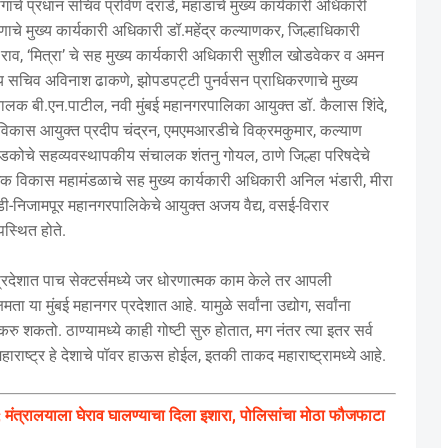
गाचे प्रधान सचिव प्रविण दराडे, महाडाचे मुख्य कार्यकारी अधिकारी
ाचे मुख्य कार्यकारी अधिकारी डॉ.महेंद्र कल्याणकर, जिल्हाधिकारी
ाव, ‘मित्रा’ चे सह मुख्य कार्यकारी अधिकारी सुशील खोडवेकर व अमन
स्य सचिव अविनाश ढाकणे, झोपडपट्टी पुनर्वसन प्राधिकरणाचे मुख्य
चालक बी.एन.पाटील, नवी मुंबई महानगरपालिका आयुक्त डॉ. कैलास शिंदे,
त विकास आयुक्त प्रदीप चंद्रन, एमएमआरडीचे विक्रमकुमार, कल्याण
डकोचे सहव्यवस्थापकीय संचालक शंतनु गोयल, ठाणे जिल्हा परिषदेचे
योगिक विकास महामंडळाचे सह मुख्य कार्यकारी अधिकारी अनिल भंडारी, मीरा
ी-निजामपूर महानगरपालिकेचे आयुक्त अजय वैद्य, वसई-विरार
स्थित होते.
र प्रदेशात पाच सेक्टर्समध्ये जर धोरणात्मक काम केले तर आपली
ता या मुंबई महानगर प्रदेशात आहे. यामुळे सर्वांना उद्योग, सर्वांना
 करु शकतो. ठाण्यामध्ये काही गोष्टी सुरु होतात, मग नंतर त्या इतर सर्व
राष्ट्र हे देशाचे पॉवर हाऊस होईल, इतकी ताकद महाराष्‍ट्रामध्ये आहे.
मंत्रालयाला घेराव घालण्याचा दिला इशारा, पोलिसांचा मोठा फौजफाटा