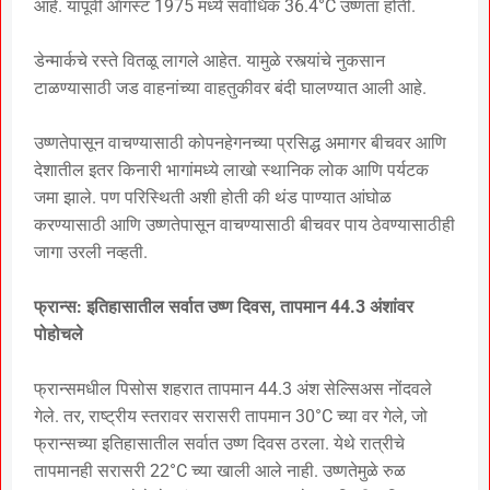
आहे. यापूर्वी ऑगस्ट 1975 मध्ये सर्वाधिक 36.4°C उष्णता होती.
डेन्मार्कचे रस्ते वितळू लागले आहेत. यामुळे रस्त्यांचे नुकसान
टाळण्यासाठी जड वाहनांच्या वाहतुकीवर बंदी घालण्यात आली आहे.
उष्णतेपासून वाचण्यासाठी कोपनहेगनच्या प्रसिद्ध अमागर बीचवर आणि
देशातील इतर किनारी भागांमध्ये लाखो स्थानिक लोक आणि पर्यटक
जमा झाले. पण परिस्थिती अशी होती की थंड पाण्यात आंघोळ
करण्यासाठी आणि उष्णतेपासून वाचण्यासाठी बीचवर पाय ठेवण्यासाठीही
जागा उरली नव्हती.
फ्रान्स: इतिहासातील सर्वात उष्ण दिवस, तापमान 44.3 अंशांवर
पोहोचले
फ्रान्समधील पिसोस शहरात तापमान 44.3 अंश सेल्सिअस नोंदवले
गेले. तर, राष्ट्रीय स्तरावर सरासरी तापमान 30°C च्या वर गेले, जो
फ्रान्सच्या इतिहासातील सर्वात उष्ण दिवस ठरला. येथे रात्रीचे
तापमानही सरासरी 22°C च्या खाली आले नाही. उष्णतेमुळे रुळ