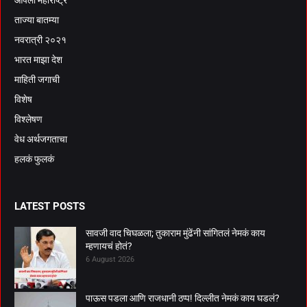
ताज्या बातम्या
नवरात्री २०२१
भारत माझा देश
माहिती जगाची
विशेष
विश्लेषण
वेध अर्थजगताचा
हलकं फुलकं
LATEST POSTS
सावजी वाद चिघळला; तुकाराम मुंढेंनी सांगितलं नेमकं काय
म्हणायचं होतं?
6 August 2026
पाऊस पडला आणि राजधानी ठप्प! दिल्लीत नेमकं काय घडलं?