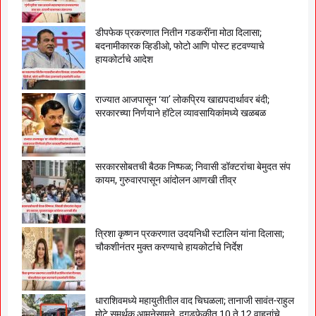
डीपफेक प्रकरणात नितीन गडकरींना मोठा दिलासा;
बदनामीकारक व्हिडीओ, फोटो आणि पोस्ट हटवण्याचे
हायकोर्टाचे आदेश
राज्यात आजपासून ‘या’ लोकप्रिय खाद्यपदार्थावर बंदी;
सरकारच्या निर्णयाने हॉटेल व्यावसायिकांमध्ये खळबळ
सरकारसोबतची बैठक निष्फळ; निवासी डॉक्टरांचा बेमुदत संप
कायम, गुरुवारपासून आंदोलन आणखी तीव्र
त्रिशा कृष्णन प्रकरणात उदयनिधी स्टालिन यांना दिलासा;
चौकशीनंतर मुक्त करण्याचे हायकोर्टाचे निर्देश
धाराशिवमध्ये महायुतीतील वाद चिघळला; तानाजी सावंत-राहुल
मोटे समर्थक आमनेसामने, दगडफेकीत 10 ते 12 वाहनांचे