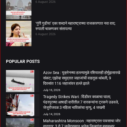
6 August 2026
‘गुंगी गुडीया’ एका शब्दाने महाराष्ट्राच्या राजकारणात नवा वाद;
रुपाली चाकणकर संतापल्या
6 August 2026
POPULAR POSTS
Azov Sea : युक्रेनच्या हल्ल्यामुळे रशियातही होर्मुझसारखे
संकट; एझोव्ह समुद्रात जहाजांची वाहतूक थांबली, 9
दिवसांत 116 जहाजांवर हल्ले झाले
July 16, 2026
Tragedy Strikes Wari : दिंडीवर काळाचा घाला;
पंढरपूरच्या आषाढी वारीतील 7 वारकऱ्यांना ट्रकने उडवले,
जेजुरीजवळ 3 महिला भाविकांचा मृत्यू, 4 जखमी
July 14, 2026
Maharashtra Monsoon : महाराष्ट्रात पावसाचा जोर
वाढणार; 3 ते 7 जुलैदरम्यान अनेक जिल्ह्यांना मुसळधार