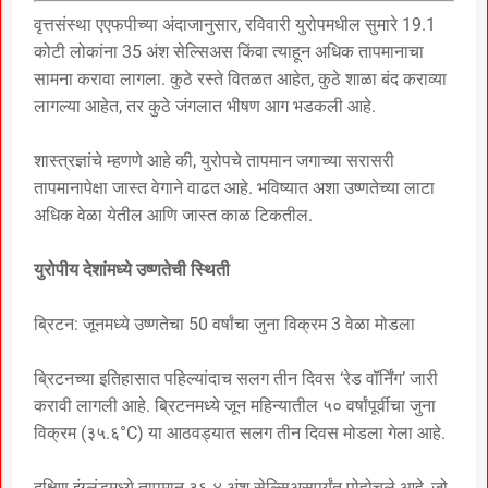
वृत्तसंस्था एएफपीच्या अंदाजानुसार, रविवारी युरोपमधील सुमारे 19.1
कोटी लोकांना 35 अंश सेल्सिअस किंवा त्याहून अधिक तापमानाचा
सामना करावा लागला. कुठे रस्ते वितळत आहेत, कुठे शाळा बंद कराव्या
लागल्या आहेत, तर कुठे जंगलात भीषण आग भडकली आहे.
शास्त्रज्ञांचे म्हणणे आहे की, युरोपचे तापमान जगाच्या सरासरी
तापमानापेक्षा जास्त वेगाने वाढत आहे. भविष्यात अशा उष्णतेच्या लाटा
अधिक वेळा येतील आणि जास्त काळ टिकतील.
युरोपीय देशांमध्ये उष्णतेची स्थिती
ब्रिटन: जूनमध्ये उष्णतेचा 50 वर्षांचा जुना विक्रम 3 वेळा मोडला
ब्रिटनच्या इतिहासात पहिल्यांदाच सलग तीन दिवस ‘रेड वॉर्निंग’ जारी
करावी लागली आहे. ब्रिटनमध्ये जून महिन्यातील ५० वर्षांपूर्वीचा जुना
विक्रम (३५.६°C) या आठवड्यात सलग तीन दिवस मोडला गेला आहे.
दक्षिण इंग्लंडमध्ये तापमान ३६.४ अंश सेल्सिअसपर्यंत पोहोचले आहे, जो