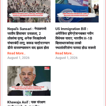
Nepal’s Sunsari : नेपाळमध्ये
US Immigration Bill :
जातीय हिंसाचार उसळला, 2
अमेरिकेत इमिग्रेशनबाबत नवीन
लोकांचा मृत्यू; अनेक जिल्ह्यांमध्ये
विधेयक सादर; भारतीय H-1B
संचारबंदी लागू; कावड यात्रेदरम्यान
व्हिसाधारकांसह लाखो
डीजे वाजवण्यावरून वाद झाला होता
स्थलांतरितांना फायदा होऊ शकतो
Read More..
Read More..
August 1, 2026
August 1, 2026
Khawaja Asif : पाक संरक्षण