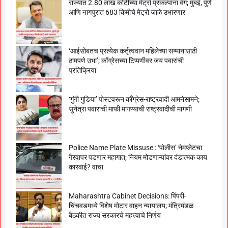
राज्यात 2.80 लाख कोटींच्या मेट्रो प्रकल्पांना वेग; मुंबई, पुणे
आणि नागपुरात 683 किमीचे मेट्रो जाळे उभारणार
‘आईसोबतच प्रत्येक कर्तृत्ववान महिलेच्या सन्मानासाठी
ठामपणे उभा’; काँग्रेसच्या टिप्पणीवर जय पवारांची
प्रतिक्रिया
‘गुंगी गुडिया’ पोस्टवरून काँग्रेस-राष्ट्रवादी आमनेसामने;
सुनेत्रा पवारांची माफी मागण्याची राष्ट्रवादीची मागणी
Police Name Plate Missuse : ‘पोलीस’ नेमप्लेटचा
गैरवापर पडणार महागात; नियम मोडणाऱ्यांवर दंडात्मक काय
कारवाई? वाचा
Maharashtra Cabinet Decisions: पिंपरी-
चिंचवडमध्ये विशेष मोटार वाहन न्यायालय; मंत्रिमंडळ
बैठकीत राज्य सरकारचे महत्त्वाचे निर्णय