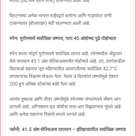
मर्यादा (60 मैल प्रति तास) घालण्यात आली आहे.
ब्रिटनच्या अनेक भागात पाईपद्वारे बागांना आणि गाड्यांवर पाणी
टाकण्यावर (होजपाइप) बंदी घालण्यात आली आहे.
स्पेन: युरोपमध्ये सर्वाधिक उष्णता, पारा 45 अंशांच्या पुढे पोहोचला
स्पेन सध्या संपूर्ण युरोपमध्ये सर्वाधिक तापत आहे. स्पेनमधील अँडुजार
येथे तापमान 45.1 अंश सेल्सिअसपर्यंत पोहोचले आहे. तर, उत्तरेकडील
बिलबाओ शहरात जून महिन्यातील आतापर्यंतचा सर्वाधिक 42.7°C
तापमानाचा विक्रम मोडला गेला. गेल्या 4 दिवसांत उष्णतेमुळे देशात
200 हून अधिक लोकांचा बळी गेला आहे.
अत्यंत दुष्काळ आणि तीव्र उष्णतेमुळे स्पेनच्या जंगलांमध्ये भीषण आग
लागली आहे. अग्निशमन दल चोवीस तास आग विझवण्यात गुंतले आहे
आणि अनेक शहरांना रिकामे करावे लागले आहे.
जर्मनी: 41.5 अंश सेल्सिअस तापमान – इतिहासातील सर्वाधिक उष्णता