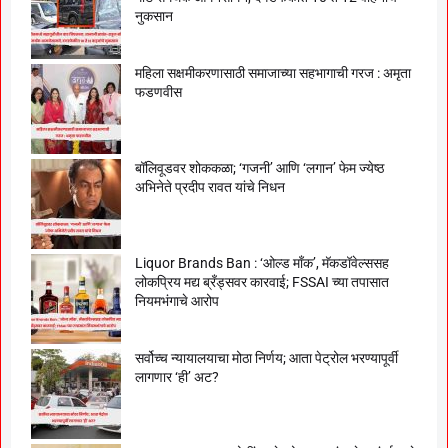
नुकसान
महिला सक्षमीकरणासाठी समाजाच्या सहभागाची गरज : अमृता
फडणवीस
बॉलिवूडवर शोककळा; ‘गजनी’ आणि ‘लगान’ फेम ज्येष्ठ
अभिनेते प्रदीप रावत यांचे निधन
Liquor Brands Ban : ‘ओल्ड मॉंक’, मॅकडॉवेल्ससह
लोकप्रिय मद्य ब्रँड्सवर कारवाई; FSSAI च्या तपासात
नियमभंगाचे आरोप
सर्वोच्च न्यायालयाचा मोठा निर्णय; आता पेट्रोल भरण्यापूर्वी
लागणार ‘ही’ अट?