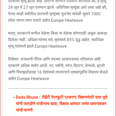
लोकांचा मृत्यू झाला आहे. आरोग्य संस्थेने रविवारी सांगितले की, हे मृत्यू
24 जून ते 27 जून दरम्यान झाले. अतिरिक्त मृत्यूंचा अर्थ असा आहे की,
गेल्या काही वर्षांतील सरासरी मृत्यूंच्या तुलनेत यावेळी सुमारे 1000
लोक जास्त मरण पावले आहेत.Europe Heatwave
मात्र, सरकारने मागील वेळेचा किंवा या वेळेचा कोणताही अचूक आकडा
दिलेला नाही. अधिकाऱ्यांच्या मते, मृतांमध्ये 85% वृद्ध आहेत. सर्वाधिक
मृत्यू घरांमध्ये झाले.Europe Heatwave
विशेषतः राजधानी पॅरिस आणि त्याच्या आसपासच्या परिसरात अशी
प्रकरणे अधिक समोर आली. तर, जर्मनी, स्पेन, ब्रिटन, डेन्मार्क, इटली
आणि स्वित्झर्लंडसह 16 देशांमध्ये तापमानाने दशकांपूर्वीचे विक्रम मोडले
आहेत.Europe Heatwave
Dada Bhuse : टीईटी पेपरफुटी प्रकरण; शिक्षणमंत्री दादा भुसे
यांनी तातडीने राजीनामा द्यावा, शिक्षक आमदार जयंत आसगावकर
यांची मागणी