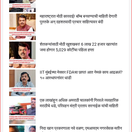
महाराष्ट्रात मोठी कारवाई! बॉम्ब बनवण्याची माहिती देणारी
पुस्तके अन् दहशतवादी प्रचार साहित्यावर बंदी
शेतकऱ्यांसाठी मोठी खुशखबर! 6 लाख 22 हजार खात्यांत
जमा होणार 5,029 कोटींचा पहिला हप्ता
IIT मुंबईच्या मेसवर FDAचा छापा! आत नेमकं काय आढळलं?
१० आस्थापनांवर धाडी
एक लाखांहून अधिक अमराठी चालकांनी गिरवले व्यवहारिक
मराठीचे धडे, परिवहन मंत्री प्रताप सरनाईक यांची माहिती
निदा खान प्रकरणाला नवे वळण; एमआयएम नगरसेवक मतीन