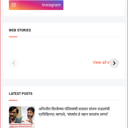
Instagram
WEB STORIES
दगडी चाल फेम अभिनेत्री
श्रीमंत दगडूशेठ गणपती
ब
पूजा सावंत ने गुपचूप
2023
स
View all stories
उरकला साखरपुडा.
म
LATEST POSTS
अभिजीत दिपकेंच्या पोलिसांशी वादावर संजय राऊतांची
प्रतिक्रिया; म्हणाले, ‘संघर्षात हे सहन करावंच लागतं’