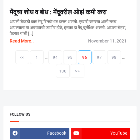
मेंदूचा शोध व बोध : मेंदूवरील ओझं कमी करा
आपली शेकडो कामं मेंदू बिनबोभाट करत असतो. एखादी समस्या आली तरच
आपल्याला या अवयवाची जाणीव होते; इतका हा मेंदू दुर्लक्षित असतो. आपला चेहरा,
पेहराव यांची […]
Read More..
November 11, 2021
P
…
…
o
<<
1
94
95
96
97
98
s
t
130
>>
s
p
a
g
i
n
a
FOLLOW US
t
i
o
Facebook
YouTube
n