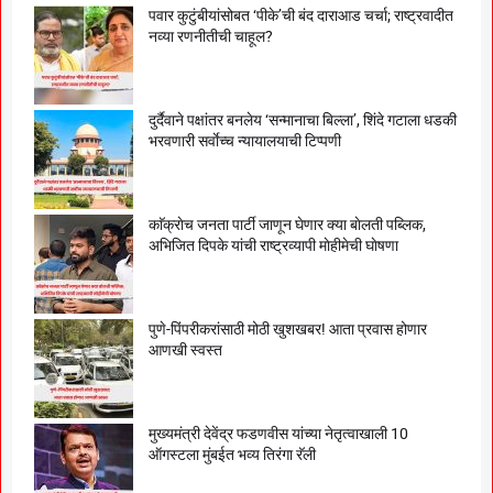
पवार कुटुंबीयांसोबत ‘पीके’ची बंद दाराआड चर्चा; राष्ट्रवादीत
नव्या रणनीतीची चाहूल?
दुर्दैवाने पक्षांतर बनलेय ‘सन्मानाचा बिल्ला’, शिंदे गटाला धडकी
भरवणारी सर्वाेच्च न्यायालयाची टिप्पणी
काॅक्राेच जनता पार्टी जाणून घेणार क्या बाेलती पब्लिक,
अभिजित दिपके यांची राष्ट्रव्यापी माेहीमेची घाेषणा
पुणे-पिंपरीकरांसाठी मोठी खुशखबर! आता प्रवास होणार
आणखी स्वस्त
मुख्यमंत्री देवेंद्र फडणवीस यांच्या नेतृत्वाखाली 10
ऑगस्टला मुंबईत भव्य तिरंगा रॅली