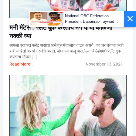
×
National OBC Federation
President Babanrao Taywade
मनी मॅटर्स : फ्लॅट बुक करताय मग याची काळजी
Claims Only 27 Kunbi
Certificates Issued in
नक्की घ्या
Marathwada After September 2
GR; Alarming News for Mano
आपला प्रशस्त फ्लॅट असावा असे प्रत्येकालाच वाटत असते. पण घर घेताना काही
बाबी माहिती असणे गरजेचे असते. बांधकाम चालू असलेल्या बिल्डिंगमधे फ्लॅट बुक
करताना सॅम्पल […]
Read More..
November 13, 2021