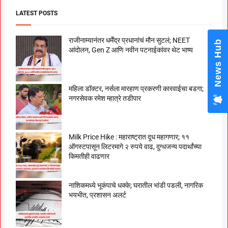
LATEST POSTS
राजीनाम्यानंतर धर्मेंद्र प्रधानांचं मौन सुटलं; NEET
News Hub
आंदोलन, Gen Z आणि नवीन पटनाईकांवर थेट भाष्य
महिला डॉक्टर, नर्सला मारहाण प्रकरणी कारवाईचा बडगा;
नगरसेवक रमेश म्हात्रे तडीपार
Milk Price Hike : महाराष्ट्रात दूध महागणार; ११
ऑगस्टपासून लिटरमागे २ रुपये वाढ, दुग्धजन्य पदार्थांच्या
किमतीही वाढणार
नाशिकमध्ये भूकंपाचे धक्के; घरातील भांडी पडली, नागरिक
भयभीत, प्रशासन अलर्ट