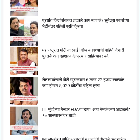
प्रशांत किशोरांबाबत तटकरे काय म्हणाले? सुनेत्रा पवारांच्या
भेटीनंतर पहिली प्रतिक्रिया
महाराष्ट्रात मोठी कारवाई! बॉम्ब बनवण्याची माहिती देणारी
पुस्तके अन् दहशतवादी प्रचार साहित्यावर बंदी
शेतकऱ्यांसाठी मोठी खुशखबर! 6 लाख 22 हजार खात्यांत
जमा होणार 5,029 कोटींचा पहिला हप्ता
IIT मुंबईच्या मेसवर FDAचा छापा! आत नेमकं काय आढळलं?
१० आस्थापनांवर धाडी
एक लाखांहून अधिक अमराठी चालकांनी गिरवले व्यवहारिक