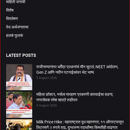
माहिती जगाची
विशेष
विश्लेषण
वेध अर्थजगताचा
हलकं फुलकं
LATEST POSTS
राजीनाम्यानंतर धर्मेंद्र प्रधानांचं मौन सुटलं; NEET आंदोलन,
Gen Z आणि नवीन पटनाईकांवर थेट भाष्य
9 August 2026
महिला डॉक्टर, नर्सला मारहाण प्रकरणी कारवाईचा बडगा;
नगरसेवक रमेश म्हात्रे तडीपार
9 August 2026
Milk Price Hike : महाराष्ट्रात दूध महागणार; ११ ऑगस्टपासून
लिटरमागे २ रुपये वाढ, दुग्धजन्य पदार्थांच्या किमतीही वाढणार