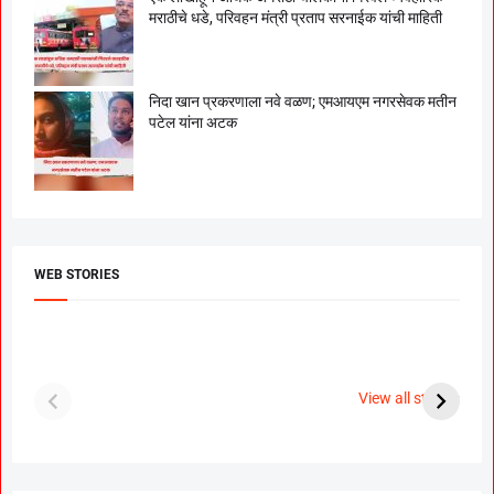
मराठीचे धडे, परिवहन मंत्री प्रताप सरनाईक यांची माहिती
निदा खान प्रकरणाला नवे वळण; एमआयएम नगरसेवक मतीन
पटेल यांना अटक
WEB STORIES
दगडी चाल फेम अभिनेत्री
श्रीमंत दगडूशेठ गणपती
ब
पूजा सावंत ने गुपचूप
2023
स
View all stories
उरकला साखरपुडा.
म