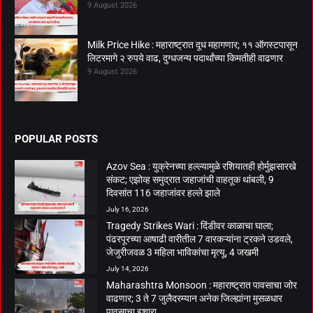
9 August 2026
Milk Price Hike : महाराष्ट्रात दूध महागणार; ११ ऑगस्टपासून
लिटरमागे २ रुपये वाढ, दुग्धजन्य पदार्थांच्या किमतीही वाढणार
9 August 2026
POPULAR POSTS
Azov Sea : युक्रेनच्या हल्ल्यामुळे रशियातही होर्मुझसारखे
संकट; एझोव्ह समुद्रात जहाजांची वाहतूक थांबली, 9
दिवसांत 116 जहाजांवर हल्ले झाले
July 16, 2026
Tragedy Strikes Wari : दिंडीवर काळाचा घाला;
पंढरपूरच्या आषाढी वारीतील 7 वारकऱ्यांना ट्रकने उडवले,
जेजुरीजवळ 3 महिला भाविकांचा मृत्यू, 4 जखमी
July 14, 2026
Maharashtra Monsoon : महाराष्ट्रात पावसाचा जोर
वाढणार; 3 ते 7 जुलैदरम्यान अनेक जिल्ह्यांना मुसळधार
पावसाचा इशारा