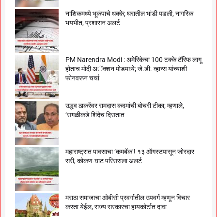
नाशिकमध्ये भूकंपाचे धक्के; घरातील भांडी पडली, नागरिक
भयभीत, प्रशासन अलर्ट
PM Narendra Modi : अमेरिकेचा 100 टक्के टॅरिफ लागू
होताच मोदी अॅक्शन मोडमध्ये; जे.डी. व्हान्स यांच्याशी
फोनवरून चर्चा
उद्धव ठाकरेंवर रामदास कदमांची बोचरी टीका; म्हणाले,
‘सगळीकडे शिंदेच दिसतात
महाराष्ट्रात पावसाचा ‘कमबॅक’! १३ ऑगस्टपासून जोरदार
सरी, कोकण-घाट परिसराला अलर्ट
मराठा समाजाचा ओबीसी प्रवर्गातील उपवर्ग म्हणून विचार
करता येईल, राज्य सरकारचा हायकोर्टात दावा