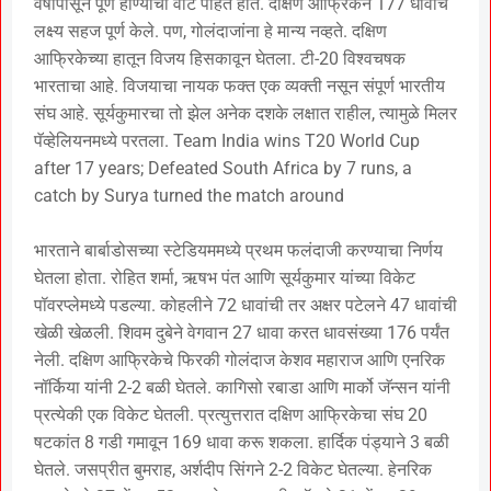
वर्षांपासून पूर्ण होण्याची वाट पाहत होते. दक्षिण आफ्रिकेने 177 धावांचे
लक्ष्य सहज पूर्ण केले. पण, गोलंदाजांना हे मान्य नव्हते. दक्षिण
आफ्रिकेच्या हातून विजय हिसकावून घेतला. टी-20 विश्वचषक
भारताचा आहे. विजयाचा नायक फक्त एक व्यक्ती नसून संपूर्ण भारतीय
संघ आहे. सूर्यकुमारचा तो झेल अनेक दशके लक्षात राहील, त्यामुळे मिलर
पॅव्हेलियनमध्ये परतला. Team India wins T20 World Cup
after 17 years; Defeated South Africa by 7 runs, a
catch by Surya turned the match around
भारताने बार्बाडोसच्या स्टेडियममध्ये प्रथम फलंदाजी करण्याचा निर्णय
घेतला होता. रोहित शर्मा, ऋषभ पंत आणि सूर्यकुमार यांच्या विकेट
पॉवरप्लेमध्ये पडल्या. कोहलीने 72 धावांची तर अक्षर पटेलने 47 धावांची
खेळी खेळली. शिवम दुबेने वेगवान 27 धावा करत धावसंख्या 176 पर्यंत
नेली. दक्षिण आफ्रिकेचे फिरकी गोलंदाज केशव महाराज आणि एनरिक
नॉर्किया यांनी 2-2 बळी घेतले. कागिसो रबाडा आणि मार्को जॅन्सन यांनी
प्रत्येकी एक विकेट घेतली. प्रत्युत्तरात दक्षिण आफ्रिकेचा संघ 20
षटकांत 8 गडी गमावून 169 धावा करू शकला. हार्दिक पंड्याने 3 बळी
घेतले. जसप्रीत बुमराह, अर्शदीप सिंगने 2-2 विकेट घेतल्या. हेनरिक