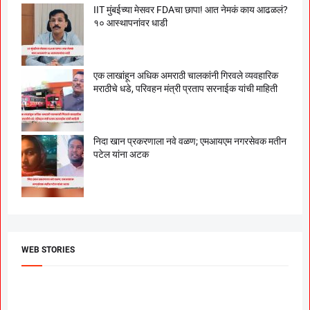
IIT मुंबईच्या मेसवर FDAचा छापा! आत नेमकं काय आढळलं?
१० आस्थापनांवर धाडी
एक लाखांहून अधिक अमराठी चालकांनी गिरवले व्यवहारिक
मराठीचे धडे, परिवहन मंत्री प्रताप सरनाईक यांची माहिती
निदा खान प्रकरणाला नवे वळण; एमआयएम नगरसेवक मतीन
पटेल यांना अटक
WEB STORIES
दगडी चाल फेम अभिनेत्री
श्रीमंत दगडूशेठ गणपती
ब