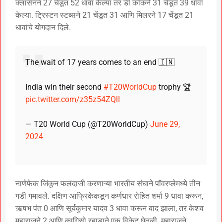
क्लासेनने 27 चेंडूत 52 धावा केल्या तर डी कॉकने 31 चेंडूत 39 धावा
केल्या. ट्रिस्टन स्टब्सने 21 चेंडूत 31 आणि मिलरने 17 चेंडूत 21
धावांचे योगदान दिले.
The wait of 17 years comes to an end 🇮🇳
India win their second
#T20WorldCup
trophy 🏆
pic.twitter.com/z35z54ZQlI
— T20 World Cup (@T20WorldCup)
June 29,
2024
नाणेफेक जिंकून फलंदाजी करणाऱ्या भारतीय संघाने पॉवरप्लेमध्ये तीन
गडी गमावले. दक्षिण आफ्रिकेकडून कर्णधार रोहित शर्मा 9 धावा करून,
ऋषभ पंत 0 आणि सूर्यकुमार यादव 3 धावा करून बाद झाला, तर केशव
महाराजने 2 आणि कागिसो रबाडाने एक विकेट घेतली. महाराजने