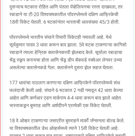
दुसऱ्याच षटकात रोहित आणि पंतला पॅव्हेलियनचा रस्ता दाखवला, तर
रबाडाने या टी-20 विश्वचषकातील पॉवरप्लेमध्ये दक्षिण आफ्रिकेची
18वी विकेट घेतली. 6 षटकांनंतर भारताची धावसंख्या 45/3 होती.
पॉवरप्लेमध्ये भारतीय संघाने तिसरी विकेटही गमावली आहे. येथे
सूर्यकुमार यादव 3 धावा करून बाद झाला. 5वे षटक टाकणाऱ्या कागिसो
रबाडाने त्याला हेन्रिक क्लासेनकरवी झेलबाद केले. सूर्याला रबाडाचा
चेंडू स्कूप करायचा होता आणि चेंडू डीप बॅकवर्ड स्क्वेअर लेगवर उभ्या
असलेल्या क्लासेनकडे गेला. क्लासेनने दुसरा झेल सहज घेतला.
177 धावांचा पाठलाग करणाऱ्या दक्षिण आफ्रिकेने पॉवरप्लेमध्ये संथ
फलंदाजी केली आहे. संघाने 6 षटकात 2 गडी गमावून 42 धावा केल्या
आहेत आणि कर्णधार एडन मार्कराम 4-4 धावा करून बाद झाले आहेत.
भारताकडून बुमराह आणि अर्शदीपने प्रत्येकी एक विकेट घेतली.
18 वे ओव्हर टाकणाऱ्या जसप्रीत बुमराहने मार्को जॅन्सनला बोल्ड केले.
या विश्वचषकातील डेथ ओव्हर्समध्ये त्याने 15वी विकेट घेतली आहे.
यान्सन 2 धावा करून बाद झाला. अशाप्रकारे दक्षिण आफ्रिकेने सहावी