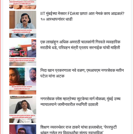
IIT मुंबईच्या मेसवर FDAचा छापा! आत नेमकं काय आढळलं?
१० आस्थापनांवर धाडी
एक लाखांहून अधिक अमराठी चालकांनी गिरवले व्यवहारिक
मराठीचे धडे, परिवहन मंत्री प्रताप सरनाईक यांची माहिती
निदा खान प्रकरणाला नवे वळण; एमआयएम नगरसेवक मतीन
पटेल यांना अटक
नगरसेवक रमेश म्हात्रेच्या सुटकेचा मार्ग मोकळा; मुंबई उच्च
न्यायालयाने जामीनावरील स्थगिती उठवली
शिक्षण व्यवस्थेवर राज ठाकरे यांचा हल्लाबोल; ‘पेपरफुटी
थांबत नसेल तर विद्यार्थ्यांचा संताप स्वाभाविक’