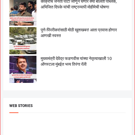
काॅक्राेच जनता पार्टी जाणून घेणार क्या बाेलती पब्लिक,
अभिजित दिपके यांची राष्ट्रव्यापी माेहीमेची घाेषणा
पुणे-पिंपरीकरांसाठी मोठी खुशखबर! आता प्रवास होणार
आणखी स्वस्त
मुख्यमंत्री देवेंद्र फडणवीस यांच्या नेतृत्वाखाली 10
ऑगस्टला मुंबईत भव्य तिरंगा रॅली
WEB STORIES
दगडी चाल फेम अभिनेत्री
श्रीमंत दगडूशेठ गणपती
ब