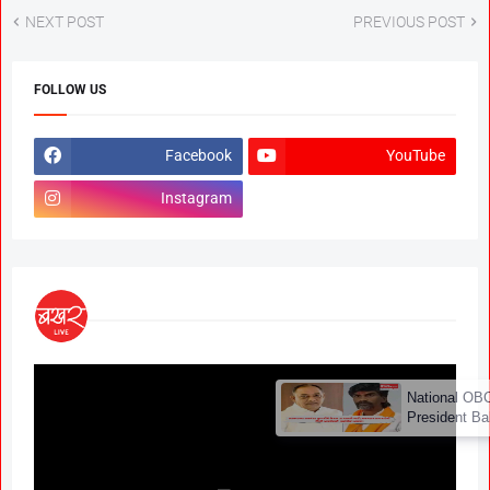
NEXT POST
PREVIOUS POST
FOLLOW US
Facebook
YouTube
Instagram
×
National OBC Federation
President Babanrao Taywade
Claims Only 27 Kunbi
Certificates Issued in
Marathwada After September 2