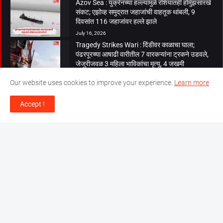
Azov Sea : युक्रेनच्या हल्ल्यामुळे रशियातही होर्मुझसारखे
संकट; एझोव्ह समुद्रात जहाजांची वाहतूक थांबली, 9
दिवसांत 116 जहाजांवर हल्ले झाले
July 16, 2026
Tragedy Strikes Wari : दिंडीवर काळाचा घाला;
पंढरपूरच्या आषाढी वारीतील 7 वारकऱ्यांना ट्रकने उडवले,
जेजुरीजवळ 3 महिला भाविकांचा मृत्यू, 4 जखमी
July 14, 2026
Our website uses cookies to improve your experience.
Learn more
Maharashtra Monsoon : महाराष्ट्रात पावसाचा जोर
वाढणार; 3 ते 7 जुलैदरम्यान अनेक जिल्ह्यांना मुसळधार
Accept !
पावसाचा इशारा
July 4, 2026
‘द फोकस इंडिया’, ज्योतिनगर, औरंगाबाद (महाराष्ट्र)
Email :
thefocusindia123@gmail.com