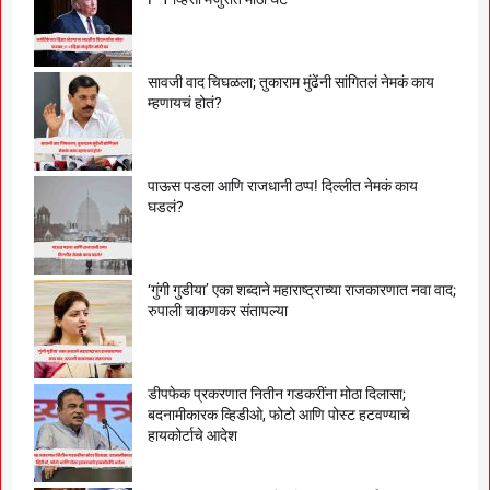
सावजी वाद चिघळला; तुकाराम मुंढेंनी सांगितलं नेमकं काय
म्हणायचं होतं?
पाऊस पडला आणि राजधानी ठप्प! दिल्लीत नेमकं काय
घडलं?
‘गुंगी गुडीया’ एका शब्दाने महाराष्ट्राच्या राजकारणात नवा वाद;
रुपाली चाकणकर संतापल्या
डीपफेक प्रकरणात नितीन गडकरींना मोठा दिलासा;
बदनामीकारक व्हिडीओ, फोटो आणि पोस्ट हटवण्याचे
हायकोर्टाचे आदेश