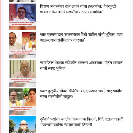
शिक्षण व्यवस्थेवर राज ठाकरे यांचा हल्लाबोल; ‘पेपरफुटी
थांबत नसेल तर विद्यार्थ्यांचा संताप स्वाभाविक’
जात प्रमाणपत्र प्रकरणावर विखे पाटील यांची भूमिका; ‘कट
आढळल्यास संबंधितांवर कारवाई’
सामाजिक भेदभाव संपेपर्यंत आरक्षण आवश्यक’; मोहन भागवत
यांची स्पष्ट भूमिका
पवार कुटुंबीयांसोबत ‘पीके’ची बंद दाराआड चर्चा; राष्ट्रवादीत
नव्या रणनीतीची चाहूल?
दुर्दैवाने पक्षांतर बनलेय ‘सन्मानाचा बिल्ला’, शिंदे गटाला धडकी
भरवणारी सर्वाेच्च न्यायालयाची टिप्पणी