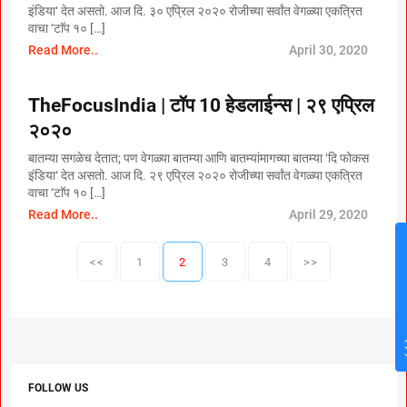
इंडिया‘ देत असतो. आज दि. ३० एप्रिल २०२० रोजीच्या सर्वांत वेगळ्या एकत्रित
वाचा ‘टाॅप १० […]
Read More..
April 30, 2020
TheFocusIndia | टॉप 10 हेडलाईन्स | २९ एप्रिल
२०२०
बातम्या सगळेच देतात; पण वेगळ्या बातम्या आणि बातम्यांमागच्या बातम्या ‘दि फोकस
इंडिया‘ देत असतो. आज दि. २९ एप्रिल २०२० रोजीच्या सर्वांत वेगळ्या एकत्रित
वाचा ‘टाॅप १० […]
Read More..
April 29, 2020
P
o
<<
1
2
3
4
>>
s
t
s
p
a
g
i
FOLLOW US
n