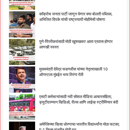
काॅक्राेच जनता पार्टी जाणून घेणार क्या बाेलती पब्लिक,
अभिजित दिपके यांची राष्ट्रव्यापी माेहीमेची घाेषणा
पुणे-पिंपरीकरांसाठी मोठी खुशखबर! आता प्रवास होणार
आणखी स्वस्त
मुख्यमंत्री देवेंद्र फडणवीस यांच्या नेतृत्वाखाली 10
ऑगस्टला मुंबईत भव्य तिरंगा रॅली
एसटी कर्मचाऱ्यांसाठी नवी सोशल मीडिया आचारसंहिता;
ड्युटीदरम्यान व्हिडिओ, रील्स आणि लाईव्ह स्ट्रीमिंगवर बंदी
अमेरिकेच्या व्हिसा धोरणाचा भारतीय विद्यार्थ्यांना मोठा फटका;
F-1 व्हिसा मंजुरीत मोठी घट