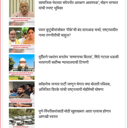
सामाजिक भेदभाव संपेपर्यंत आरक्षण आवश्यक’; मोहन भागवत
यांची स्पष्ट भूमिका
पवार कुटुंबीयांसोबत ‘पीके’ची बंद दाराआड चर्चा; राष्ट्रवादीत
नव्या रणनीतीची चाहूल?
दुर्दैवाने पक्षांतर बनलेय ‘सन्मानाचा बिल्ला’, शिंदे गटाला धडकी
भरवणारी सर्वाेच्च न्यायालयाची टिप्पणी
काॅक्राेच जनता पार्टी जाणून घेणार क्या बाेलती पब्लिक,
अभिजित दिपके यांची राष्ट्रव्यापी माेहीमेची घाेषणा
पुणे-पिंपरीकरांसाठी मोठी खुशखबर! आता प्रवास होणार
आणखी स्वस्त