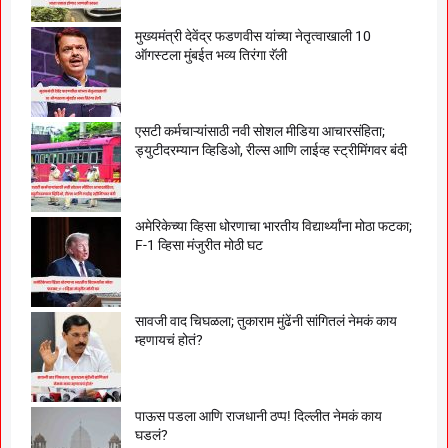
मुख्यमंत्री देवेंद्र फडणवीस यांच्या नेतृत्वाखाली 10
ऑगस्टला मुंबईत भव्य तिरंगा रॅली
एसटी कर्मचाऱ्यांसाठी नवी सोशल मीडिया आचारसंहिता;
ड्युटीदरम्यान व्हिडिओ, रील्स आणि लाईव्ह स्ट्रीमिंगवर बंदी
अमेरिकेच्या व्हिसा धोरणाचा भारतीय विद्यार्थ्यांना मोठा फटका;
F-1 व्हिसा मंजुरीत मोठी घट
सावजी वाद चिघळला; तुकाराम मुंढेंनी सांगितलं नेमकं काय
म्हणायचं होतं?
पाऊस पडला आणि राजधानी ठप्प! दिल्लीत नेमकं काय
घडलं?