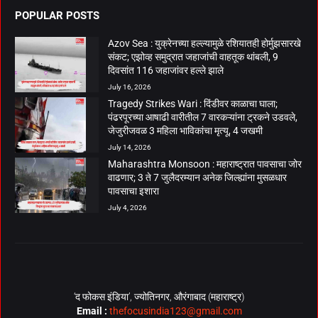
POPULAR POSTS
Azov Sea : युक्रेनच्या हल्ल्यामुळे रशियातही होर्मुझसारखे
संकट; एझोव्ह समुद्रात जहाजांची वाहतूक थांबली, 9
दिवसांत 116 जहाजांवर हल्ले झाले
July 16, 2026
Tragedy Strikes Wari : दिंडीवर काळाचा घाला;
पंढरपूरच्या आषाढी वारीतील 7 वारकऱ्यांना ट्रकने उडवले,
जेजुरीजवळ 3 महिला भाविकांचा मृत्यू, 4 जखमी
July 14, 2026
Maharashtra Monsoon : महाराष्ट्रात पावसाचा जोर
वाढणार; 3 ते 7 जुलैदरम्यान अनेक जिल्ह्यांना मुसळधार
पावसाचा इशारा
July 4, 2026
‘द फोकस इंडिया’, ज्योतिनगर, औरंगाबाद (महाराष्ट्र)
Email :
thefocusindia123@gmail.com