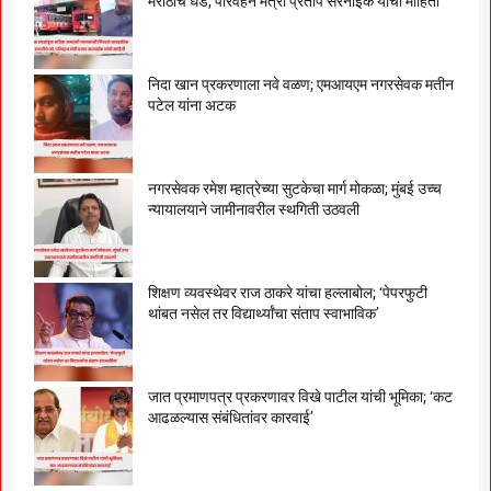
मराठीचे धडे, परिवहन मंत्री प्रताप सरनाईक यांची माहिती
निदा खान प्रकरणाला नवे वळण; एमआयएम नगरसेवक मतीन
पटेल यांना अटक
नगरसेवक रमेश म्हात्रेच्या सुटकेचा मार्ग मोकळा; मुंबई उच्च
न्यायालयाने जामीनावरील स्थगिती उठवली
शिक्षण व्यवस्थेवर राज ठाकरे यांचा हल्लाबोल; ‘पेपरफुटी
थांबत नसेल तर विद्यार्थ्यांचा संताप स्वाभाविक’
जात प्रमाणपत्र प्रकरणावर विखे पाटील यांची भूमिका; ‘कट
आढळल्यास संबंधितांवर कारवाई’