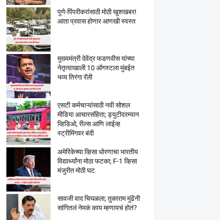
पुणे-पिंपरीकरांसाठी मोठी खुशखबर!
आता प्रवास होणार आणखी स्वस्त
मुख्यमंत्री देवेंद्र फडणवीस यांच्या
नेतृत्वाखाली 10 ऑगस्टला मुंबईत
भव्य तिरंगा रॅली
एसटी कर्मचाऱ्यांसाठी नवी सोशल
मीडिया आचारसंहिता; ड्युटीदरम्यान
व्हिडिओ, रील्स आणि लाईव्ह
स्ट्रीमिंगवर बंदी
अमेरिकेच्या व्हिसा धोरणाचा भारतीय
विद्यार्थ्यांना मोठा फटका; F-1 व्हिसा
मंजुरीत मोठी घट
सावजी वाद चिघळला; तुकाराम मुंढेंनी
सांगितलं नेमकं काय म्हणायचं होतं?