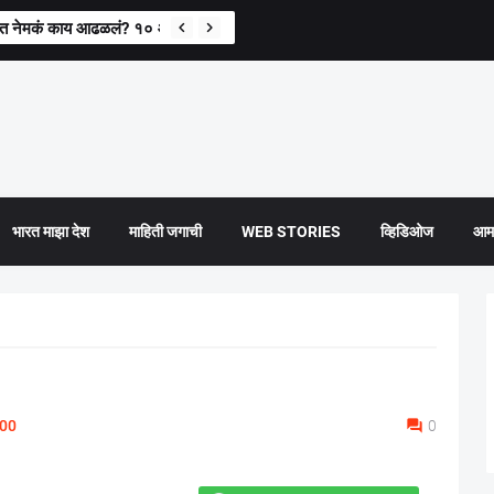
 आत नेमकं काय आढळलं? १० आस्थापनांवर धाडी
भारत माझा देश
माहिती जगाची
WEB STORIES
व्हिडिओज
आमच
:00
0