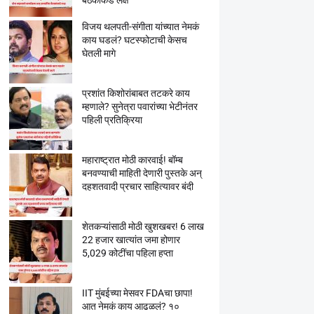
बैठकांकडे लक्ष
विजय थलपती-संगीता यांच्यात नेमकं
काय घडलं? घटस्फोटाची केसच
घेतली मागे
प्रशांत किशोरांबाबत तटकरे काय
म्हणाले? सुनेत्रा पवारांच्या भेटीनंतर
पहिली प्रतिक्रिया
महाराष्ट्रात मोठी कारवाई! बॉम्ब
बनवण्याची माहिती देणारी पुस्तके अन्
दहशतवादी प्रचार साहित्यावर बंदी
शेतकऱ्यांसाठी मोठी खुशखबर! 6 लाख
22 हजार खात्यांत जमा होणार
5,029 कोटींचा पहिला हप्ता
IIT मुंबईच्या मेसवर FDAचा छापा!
आत नेमकं काय आढळलं? १०