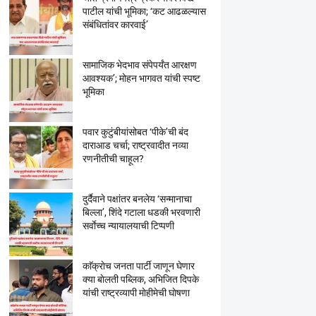
पाटील यांची भूमिका; ‘कट आढळल्यास
संबंधितांवर कारवाई’
सामाजिक भेदभाव संपेपर्यंत आरक्षण
आवश्यक’; मोहन भागवत यांची स्पष्ट
भूमिका
पवार कुटुंबीयांसोबत ‘पीके’ची बंद
दाराआड चर्चा; राष्ट्रवादीत नव्या
रणनीतीची चाहूल?
दुर्दैवाने पक्षांतर बनलेय ‘सन्मानाचा
बिल्ला’, शिंदे गटाला धडकी भरवणारी
सर्वाेच्च न्यायालयाची टिप्पणी
काॅक्राेच जनता पार्टी जाणून घेणार
क्या बाेलती पब्लिक, अभिजित दिपके
यांची राष्ट्रव्यापी माेहीमेची घाेषणा