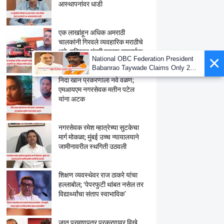
आस्थापनांवर धाडी
एक लाखांहून अधिक अमराठी
चालकांनी गिरवले व्यवहारिक मराठीचे
धडे, परिवहन मंत्री प्रताप सरनाईक
×
National OBC Federation President
यांची माहिती
Babanrao Taywade Claims Only 27
Kunbi Certificates Issued in
निदा खान प्रकरणाला नवे वळण;
Marathwada After September 2 GR;
एमआयएम नगरसेवक मतीन पटेल
Alarming News for Mano
यांना अटक
नगरसेवक रमेश म्हात्रेच्या सुटकेचा
मार्ग मोकळा; मुंबई उच्च न्यायालयाने
जामीनावरील स्थगिती उठवली
शिक्षण व्यवस्थेवर राज ठाकरे यांचा
हल्लाबोल; ‘पेपरफुटी थांबत नसेल तर
विद्यार्थ्यांचा संताप स्वाभाविक’
जात प्रमाणपत्र प्रकरणावर विखे