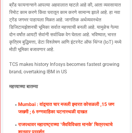
ब्रँड फायनान्सने आपल्या अहवालात म्हटले आहे की, आता व्यवसायात
रिमोट काम करणे किंवा घरातून काम करणे सामान्य झाले आहे. हा नवा
ट्रेंड जगभर पाहायला मिळत आहे. जागतिक अर्थव्यवस्थेत
डिजिटायझेशनची भूमिका सर्वात महत्त्वाची बनली आहे. यामुळेच गेल्या
दोन वर्षांत आयटी सेवांनी सर्वाधिक वेग घेतला आहे. भविष्यात, भारत
कृत्रिम बुद्धिमत्ता, डेटा विश्लेषण आणि इंटरनेट ऑफ थिंग्ज (IoT) मध्ये
मोठी भूमिका बजावणार आहे.
TCS makes history Infosys becomes fastest growing
brand, overtaking IBM in US
महत्त्वाच्या बातम्या
Mumbai : वांद्र्यात चार मजली इमारत कोसळली ,15 जण
जखमी ; 6 रुग्णवाहिका घटनास्थळी दाखल
राजपथावर महाराष्ट्राच्या ‘जैवविविधता मानके’ चित्ररथाचे
शानदार प्रदर्शन