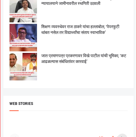
न्यायालयाने जामीनावरील स्थगिती उठवली
शिक्षण व्यवस्थेवर राज ठाकरे यांचा हल्लाबोल; ‘पेपरफुटी
थांबत नसेल तर विद्यार्थ्यांचा संताप स्वाभाविक’
जात प्रमाणपत्र प्रकरणावर विखे पाटील यांची भूमिका; ‘कट
आढळल्यास संबंधितांवर कारवाई’
WEB STORIES
दगडी चाल फेम अभिनेत्री
श्रीमंत दगडूशेठ गणपती
ब
पूजा सावंत ने गुपचूप
2023
स