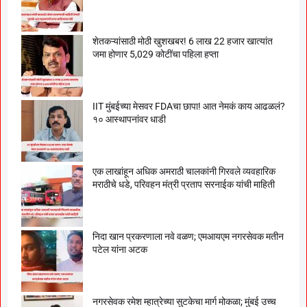
शेतकऱ्यांसाठी मोठी खुशखबर! 6 लाख 22 हजार खात्यांत
जमा होणार 5,029 कोटींचा पहिला हप्ता
IIT मुंबईच्या मेसवर FDAचा छापा! आत नेमकं काय आढळलं?
१० आस्थापनांवर धाडी
एक लाखांहून अधिक अमराठी चालकांनी गिरवले व्यवहारिक
मराठीचे धडे, परिवहन मंत्री प्रताप सरनाईक यांची माहिती
निदा खान प्रकरणाला नवे वळण; एमआयएम नगरसेवक मतीन
पटेल यांना अटक
नगरसेवक रमेश म्हात्रेच्या सुटकेचा मार्ग मोकळा; मुंबई उच्च