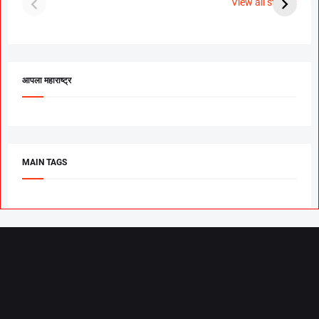
View all stories
उरकला साखरपुडा.
म
आपला महाराष्ट्र
MAIN TAGS