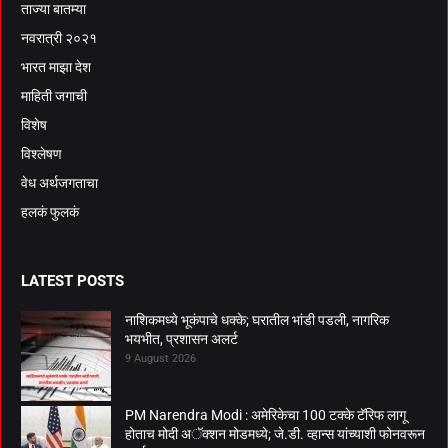
ताज्या बातम्या
नवरात्री २०२१
भारत माझा देश
माहिती जगाची
विशेष
विश्लेषण
वेध अर्थजगताचा
हलकं फुलकं
LATEST POSTS
नाशिकमध्ये भूकंपाचे धक्के; घरातील भांडी पडली, नागरिक
भयभीत, प्रशासन अलर्ट
9 August 2026
PM Narendra Modi : अमेरिकेचा 100 टक्के टॅरिफ लागू
होताच मोदी अॅक्शन मोडमध्ये; जे.डी. व्हान्स यांच्याशी फोनवरून