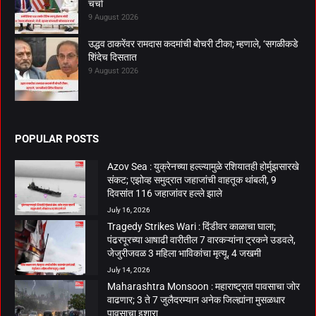
चर्चा
9 August 2026
उद्धव ठाकरेंवर रामदास कदमांची बोचरी टीका; म्हणाले, ‘सगळीकडे
शिंदेच दिसतात
9 August 2026
POPULAR POSTS
Azov Sea : युक्रेनच्या हल्ल्यामुळे रशियातही होर्मुझसारखे
संकट; एझोव्ह समुद्रात जहाजांची वाहतूक थांबली, 9
दिवसांत 116 जहाजांवर हल्ले झाले
July 16, 2026
Tragedy Strikes Wari : दिंडीवर काळाचा घाला;
पंढरपूरच्या आषाढी वारीतील 7 वारकऱ्यांना ट्रकने उडवले,
जेजुरीजवळ 3 महिला भाविकांचा मृत्यू, 4 जखमी
July 14, 2026
Maharashtra Monsoon : महाराष्ट्रात पावसाचा जोर
वाढणार; 3 ते 7 जुलैदरम्यान अनेक जिल्ह्यांना मुसळधार
पावसाचा इशारा