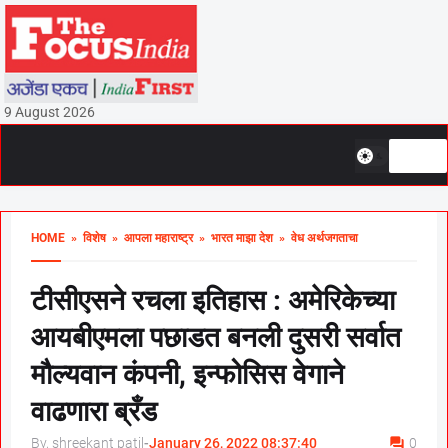
9 August 2026
HOME
» विशेष
» आपला महाराष्ट्र
» भारत माझा देश
» वेध अर्थजगताचा
टीसीएसने रचला इतिहास : अमेरिकेच्या
आयबीएमला पछाडत बनली दुसरी सर्वात
मौल्यवान कंपनी, इन्फोसिस वेगाने
वाढणारा ब्रँड
By, shreekant patil
-
January 26, 2022 08:37:40
0