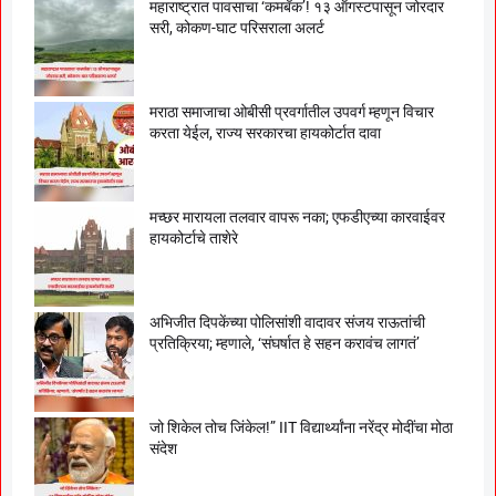
महाराष्ट्रात पावसाचा ‘कमबॅक’! १३ ऑगस्टपासून जोरदार
सरी, कोकण-घाट परिसराला अलर्ट
मराठा समाजाचा ओबीसी प्रवर्गातील उपवर्ग म्हणून विचार
करता येईल, राज्य सरकारचा हायकोर्टात दावा
मच्छर मारायला तलवार वापरू नका; एफडीएच्या कारवाईवर
हायकोर्टाचे ताशेरे
अभिजीत दिपकेंच्या पोलिसांशी वादावर संजय राऊतांची
प्रतिक्रिया; म्हणाले, ‘संघर्षात हे सहन करावंच लागतं’
जो शिकेल तोच जिंकेल!” IIT विद्यार्थ्यांना नरेंद्र मोदींचा मोठा
संदेश