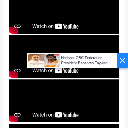
×
National OBC Federation
President Babanrao Taywade
Claims Only 27 Kunbi
Certificates Issued in
Marathwada After September 2
GR; Alarming News for Mano