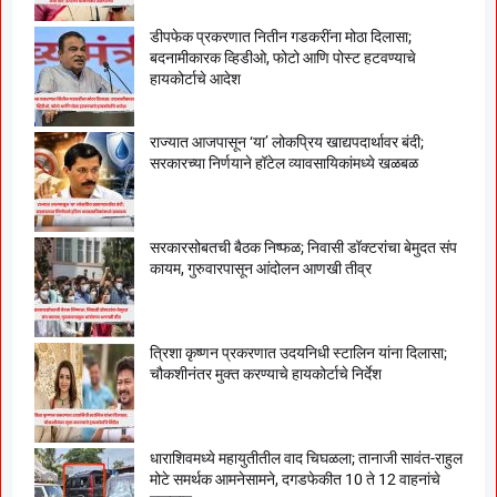
डीपफेक प्रकरणात नितीन गडकरींना मोठा दिलासा;
बदनामीकारक व्हिडीओ, फोटो आणि पोस्ट हटवण्याचे
हायकोर्टाचे आदेश
राज्यात आजपासून ‘या’ लोकप्रिय खाद्यपदार्थावर बंदी;
सरकारच्या निर्णयाने हॉटेल व्यावसायिकांमध्ये खळबळ
सरकारसोबतची बैठक निष्फळ; निवासी डॉक्टरांचा बेमुदत संप
कायम, गुरुवारपासून आंदोलन आणखी तीव्र
त्रिशा कृष्णन प्रकरणात उदयनिधी स्टालिन यांना दिलासा;
चौकशीनंतर मुक्त करण्याचे हायकोर्टाचे निर्देश
धाराशिवमध्ये महायुतीतील वाद चिघळला; तानाजी सावंत-राहुल
मोटे समर्थक आमनेसामने, दगडफेकीत 10 ते 12 वाहनांचे