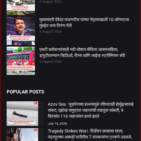
6 August 2026
मुख्यमंत्री देवेंद्र फडणवीस यांच्या नेतृत्वाखाली 10 ऑगस्टला
मुंबईत भव्य तिरंगा रॅली
6 August 2026
एसटी कर्मचाऱ्यांसाठी नवी सोशल मीडिया आचारसंहिता;
ड्युटीदरम्यान व्हिडिओ, रील्स आणि लाईव्ह स्ट्रीमिंगवर बंदी
6 August 2026
POPULAR POSTS
Azov Sea : युक्रेनच्या हल्ल्यामुळे रशियातही होर्मुझसारखे
संकट; एझोव्ह समुद्रात जहाजांची वाहतूक थांबली, 9
दिवसांत 116 जहाजांवर हल्ले झाले
July 16, 2026
Tragedy Strikes Wari : दिंडीवर काळाचा घाला;
पंढरपूरच्या आषाढी वारीतील 7 वारकऱ्यांना ट्रकने उडवले,