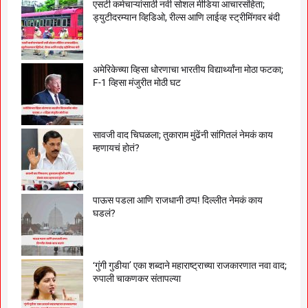
एसटी कर्मचाऱ्यांसाठी नवी सोशल मीडिया आचारसंहिता;
ड्युटीदरम्यान व्हिडिओ, रील्स आणि लाईव्ह स्ट्रीमिंगवर बंदी
अमेरिकेच्या व्हिसा धोरणाचा भारतीय विद्यार्थ्यांना मोठा फटका;
F-1 व्हिसा मंजुरीत मोठी घट
सावजी वाद चिघळला; तुकाराम मुंढेंनी सांगितलं नेमकं काय
म्हणायचं होतं?
पाऊस पडला आणि राजधानी ठप्प! दिल्लीत नेमकं काय
घडलं?
‘गुंगी गुडीया’ एका शब्दाने महाराष्ट्राच्या राजकारणात नवा वाद;
रुपाली चाकणकर संतापल्या