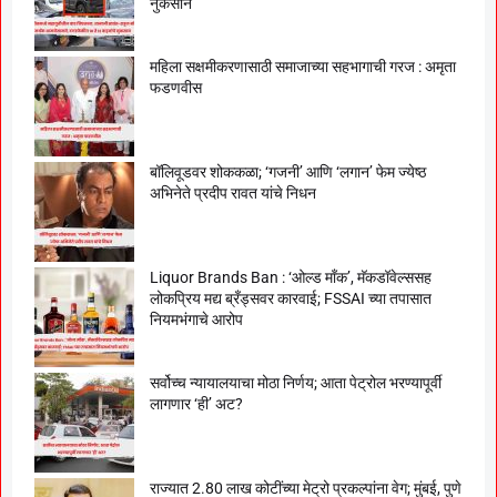
नुकसान
महिला सक्षमीकरणासाठी समाजाच्या सहभागाची गरज : अमृता
फडणवीस
बॉलिवूडवर शोककळा; ‘गजनी’ आणि ‘लगान’ फेम ज्येष्ठ
अभिनेते प्रदीप रावत यांचे निधन
Liquor Brands Ban : ‘ओल्ड मॉंक’, मॅकडॉवेल्ससह
लोकप्रिय मद्य ब्रँड्सवर कारवाई; FSSAI च्या तपासात
नियमभंगाचे आरोप
सर्वोच्च न्यायालयाचा मोठा निर्णय; आता पेट्रोल भरण्यापूर्वी
लागणार ‘ही’ अट?
राज्यात 2.80 लाख कोटींच्या मेट्रो प्रकल्पांना वेग; मुंबई, पुणे