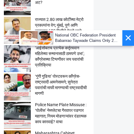
अट?
राज्यात 2.80 लाख कोटींच्या मेट्रो
प्रकल्पांना वेग; मुंबई, पुणे आणि
नागपुरात 683 किमीचे मेट्रो जाळे
उभारणार
‘आईसोबतच प्रत्येक कर्तृत्ववान
महिलेच्या सन्मानासाठी ठामपणे उभा’;
काँग्रेसच्या टिप्पणीवर जय पवारांची
प्रतिक्रिया
‘गुंगी गुडिया’ पोस्टवरून काँग्रेस-
राष्ट्रवादी आमनेसामने; सुनेत्रा
पवारांची माफी मागण्याची राष्ट्रवादीची
मागणी
Police Name Plate Missuse :
‘पोलीस’ नेमप्लेटचा गैरवापर पडणार
महागात; नियम मोडणाऱ्यांवर दंडात्मक
काय कारवाई? वाचा
Maharashtra Cabinet