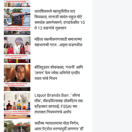
धाराशिवमध्ये महायुतीतील वाद
चिघळला; तानाजी सावंत-राहुल मोटे
समर्थक आमनेसामने, दगडफेकीत 10
ते 12 वाहनांचे नुकसान
महिला सक्षमीकरणासाठी समाजाच्या
सहभागाची गरज : अमृता फडणवीस
बॉलिवूडवर शोककळा; ‘गजनी’ आणि
‘लगान’ फेम ज्येष्ठ अभिनेते प्रदीप
रावत यांचे निधन
Liquor Brands Ban : ‘ओल्ड
मॉंक’, मॅकडॉवेल्ससह लोकप्रिय मद्य
ब्रँड्सवर कारवाई; FSSAI च्या
तपासात नियमभंगाचे आरोप
सर्वोच्च न्यायालयाचा मोठा निर्णय;
आता पेट्रोल भरण्यापूर्वी लागणार ‘ही’