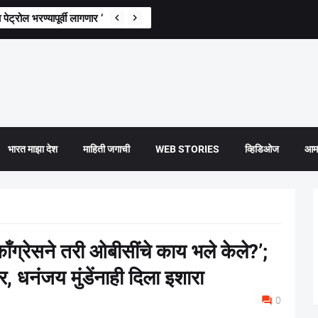
 पेट्रोल भरण्यापूर्वी लागणार ‘ही’ अट?
भारत माझा देश
माहिती जगाची
WEB STORIES
व्हिडिओज
आमच
्रेसने तरी ओबीसींचे काय भले केले?’;
र, धनंजय मुंडेंनाही दिला इशारा
0