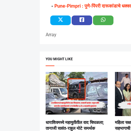
Pune-Pimpri : पुणे-पिंपरी दारूकांडाचे धक्क
Array
YOU MIGHT LIKE
धाराशिवमध्ये महायुतीतील वाद चिघळला;
महिला सक्
तानाजी सावंत-राहुल मोटे समर्थक
सहभागाची