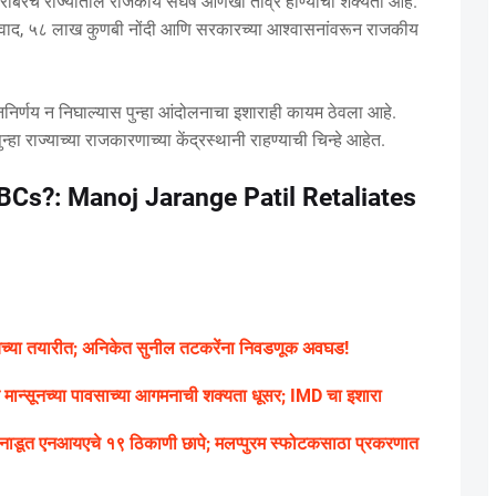
्द्याबरोबरच राज्यातील राजकीय संघर्ष आणखी तीव्र होण्याची शक्यता आहे.
ा वाद, ५८ लाख कुणबी नोंदी आणि सरकारच्या आश्वासनांवरून राजकीय
ननिर्णय न निघाल्यास पुन्हा आंदोलनाचा इशाराही कायम ठेवला आहे.
ुन्हा राज्याच्या राजकारणाच्या केंद्रस्थानी राहण्याची चिन्हे आहेत.
Cs?: Manoj Jarange Patil Retaliates
ायच्या तयारीत; अनिकेत सुनील तटकरेंना निवडणूक अवघड!
ंत मान्सूनच्या पावसाच्या आगमनाची शक्यता धूसर; IMD चा इशारा
डूत एनआयएचे १९ ठिकाणी छापे; मलप्पुरम स्फोटकसाठा प्रकरणात