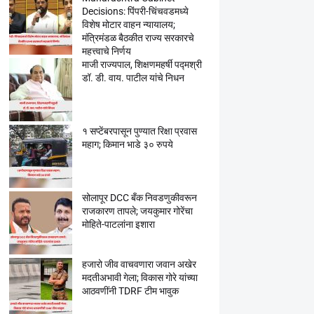
Decisions: पिंपरी-चिंचवडमध्ये
विशेष मोटार वाहन न्यायालय;
मंत्रिमंडळ बैठकीत राज्य सरकारचे
महत्त्वाचे निर्णय
माजी राज्यपाल, शिक्षणमहर्षी पद्मश्री
डॉ. डी. वाय. पाटील यांचे निधन
१ सप्टेंबरपासून पुण्यात रिक्षा प्रवास
महाग; किमान भाडे ३० रुपये
सोलापूर DCC बँक निवडणुकीवरून
राजकारण तापले; जयकुमार गोरेंचा
मोहिते-पाटलांना इशारा
हजारो जीव वाचवणारा जवान अखेर
मदतीअभावी गेला; विकास गोरे यांच्या
आठवणींनी TDRF टीम भावुक