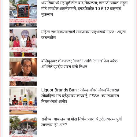
धाराशिवमध्ये महायुतीतील वाद चिघळला; तानाजी सावंत-राहुल
मोटे समर्थक आमनेसामने, दगडफेकीत 10 ते 12 वाहनांचे
नुकसान
महिला सक्षमीकरणासाठी समाजाच्या सहभागाची गरज : अमृता
फडणवीस
बॉलिवूडवर शोककळा; ‘गजनी’ आणि ‘लगान’ फेम ज्येष्ठ
अभिनेते प्रदीप रावत यांचे निधन
Liquor Brands Ban : ‘ओल्ड मॉंक’, मॅकडॉवेल्ससह
लोकप्रिय मद्य ब्रँड्सवर कारवाई; FSSAI च्या तपासात
नियमभंगाचे आरोप
सर्वोच्च न्यायालयाचा मोठा निर्णय; आता पेट्रोल भरण्यापूर्वी
लागणार ‘ही’ अट?