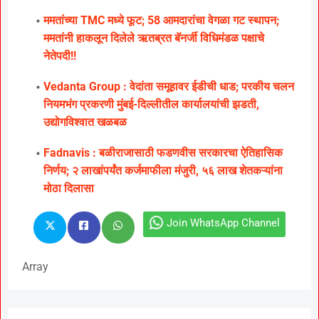
ममतांच्या TMC मध्ये फूट; 58 आमदारांचा वेगळा गट स्थापन;
ममतांनी हाकलून दिलेले ऋतब्रत बॅनर्जी विधिमंडळ पक्षाचे
नेतेपदी!!
Vedanta Group : वेदांता समूहावर ईडीची धाड; परकीय चलन
नियमभंग प्रकरणी मुंबई-दिल्लीतील कार्यालयांची झडती,
उद्योगविश्वात खळबळ
Fadnavis : बळीराजासाठी फडणवीस सरकारचा ऐतिहासिक
निर्णय; २ लाखांपर्यंत कर्जमाफीला मंजुरी, ५६ लाख शेतकऱ्यांना
मोठा दिलासा
Join WhatsApp Channel
Array