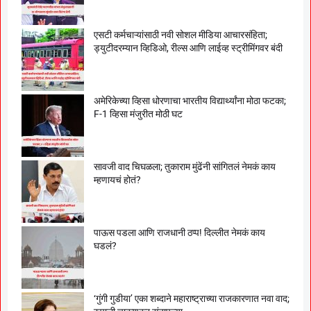
एसटी कर्मचाऱ्यांसाठी नवी सोशल मीडिया आचारसंहिता;
ड्युटीदरम्यान व्हिडिओ, रील्स आणि लाईव्ह स्ट्रीमिंगवर बंदी
अमेरिकेच्या व्हिसा धोरणाचा भारतीय विद्यार्थ्यांना मोठा फटका;
F-1 व्हिसा मंजुरीत मोठी घट
सावजी वाद चिघळला; तुकाराम मुंढेंनी सांगितलं नेमकं काय
म्हणायचं होतं?
पाऊस पडला आणि राजधानी ठप्प! दिल्लीत नेमकं काय
घडलं?
‘गुंगी गुडीया’ एका शब्दाने महाराष्ट्राच्या राजकारणात नवा वाद;