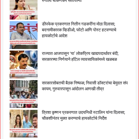
रुपाली चाकणकर संतापल्या
डीपफेक प्रकरणात नितीन गडकरींना मोठा दिलासा;
बदनामीकारक व्हिडीओ, फोटो आणि पोस्ट हटवण्याचे
हायकोर्टाचे आदेश
राज्यात आजपासून ‘या’ लोकप्रिय खाद्यपदार्थावर बंदी;
सरकारच्या निर्णयाने हॉटेल व्यावसायिकांमध्ये खळबळ
सरकारसोबतची बैठक निष्फळ; निवासी डॉक्टरांचा बेमुदत संप
कायम, गुरुवारपासून आंदोलन आणखी तीव्र
त्रिशा कृष्णन प्रकरणात उदयनिधी स्टालिन यांना दिलासा;
चौकशीनंतर मुक्त करण्याचे हायकोर्टाचे निर्देश