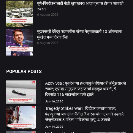
पुणे-पिंपरीकरांसाठी मोठी खुशखबर! आता प्रवास होणार आणखी
स्वस्त
6 August 2026
मुख्यमंत्री देवेंद्र फडणवीस यांच्या नेतृत्वाखाली 10 ऑगस्टला
मुंबईत भव्य तिरंगा रॅली
6 August 2026
POPULAR POSTS
Azov Sea : युक्रेनच्या हल्ल्यामुळे रशियातही होर्मुझसारखे
संकट; एझोव्ह समुद्रात जहाजांची वाहतूक थांबली, 9
दिवसांत 116 जहाजांवर हल्ले झाले
July 16, 2026
Tragedy Strikes Wari : दिंडीवर काळाचा घाला;
पंढरपूरच्या आषाढी वारीतील 7 वारकऱ्यांना ट्रकने उडवले,
जेजुरीजवळ 3 महिला भाविकांचा मृत्यू, 4 जखमी
July 14, 2026