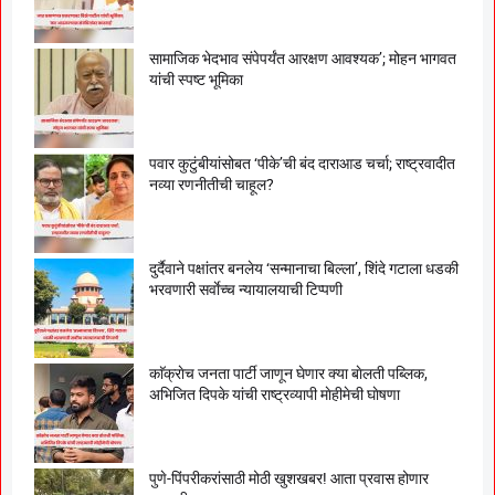
सामाजिक भेदभाव संपेपर्यंत आरक्षण आवश्यक’; मोहन भागवत
यांची स्पष्ट भूमिका
पवार कुटुंबीयांसोबत ‘पीके’ची बंद दाराआड चर्चा; राष्ट्रवादीत
नव्या रणनीतीची चाहूल?
दुर्दैवाने पक्षांतर बनलेय ‘सन्मानाचा बिल्ला’, शिंदे गटाला धडकी
भरवणारी सर्वाेच्च न्यायालयाची टिप्पणी
काॅक्राेच जनता पार्टी जाणून घेणार क्या बाेलती पब्लिक,
अभिजित दिपके यांची राष्ट्रव्यापी माेहीमेची घाेषणा
पुणे-पिंपरीकरांसाठी मोठी खुशखबर! आता प्रवास होणार