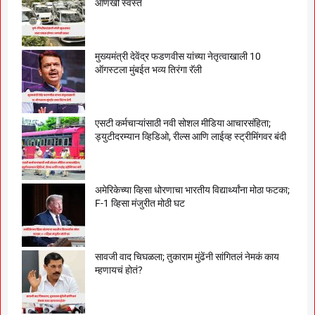
आणखी स्वस्त
मुख्यमंत्री देवेंद्र फडणवीस यांच्या नेतृत्वाखाली 10
ऑगस्टला मुंबईत भव्य तिरंगा रॅली
एसटी कर्मचाऱ्यांसाठी नवी सोशल मीडिया आचारसंहिता;
ड्युटीदरम्यान व्हिडिओ, रील्स आणि लाईव्ह स्ट्रीमिंगवर बंदी
अमेरिकेच्या व्हिसा धोरणाचा भारतीय विद्यार्थ्यांना मोठा फटका;
F-1 व्हिसा मंजुरीत मोठी घट
सावजी वाद चिघळला; तुकाराम मुंढेंनी सांगितलं नेमकं काय
म्हणायचं होतं?