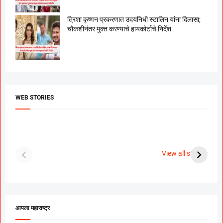
त्रिशा कृष्णन प्रकरणात उदयनिधी स्टालिन यांना दिलासा;
चौकशीनंतर मुक्त करण्याचे हायकोर्टाचे निर्देश
WEB STORIES
दगडी चाल फेम अभिनेत्री
श्रीमंत दगडूशेठ गणपती
ब
पूजा सावंत ने गुपचूप
2023
स
View all stories
उरकला साखरपुडा.
म
आपला महाराष्ट्र