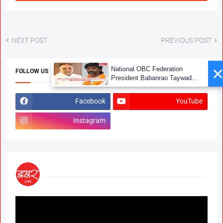
NEXT POST
PREVIOUS POST
×
National OBC Federation
FOLLOW US
President Babanrao Taywade
Claims Only 27 Kunbi
Certificates Issued in
Facebook
YouTube
Marathwada After September 2
GR; Alarming News for Mano
Instagram