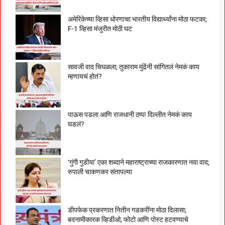
अमेरिकेच्या व्हिसा धोरणाचा भारतीय विद्यार्थ्यांना मोठा फटका;
F-1 व्हिसा मंजुरीत मोठी घट
सावजी वाद चिघळला; तुकाराम मुंढेंनी सांगितलं नेमकं काय
म्हणायचं होतं?
पाऊस पडला आणि राजधानी ठप्प! दिल्लीत नेमकं काय
घडलं?
‘गुंगी गुडीया’ एका शब्दाने महाराष्ट्राच्या राजकारणात नवा वाद;
रुपाली चाकणकर संतापल्या
डीपफेक प्रकरणात नितीन गडकरींना मोठा दिलासा;
बदनामीकारक व्हिडीओ, फोटो आणि पोस्ट हटवण्याचे