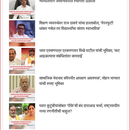
न्यायालयाने जामीनावरील स्थगिती उठवली
शिक्षण व्यवस्थेवर राज ठाकरे यांचा हल्लाबोल; ‘पेपरफुटी
थांबत नसेल तर विद्यार्थ्यांचा संताप स्वाभाविक’
जात प्रमाणपत्र प्रकरणावर विखे पाटील यांची भूमिका; ‘कट
आढळल्यास संबंधितांवर कारवाई’
सामाजिक भेदभाव संपेपर्यंत आरक्षण आवश्यक’; मोहन भागवत
यांची स्पष्ट भूमिका
पवार कुटुंबीयांसोबत ‘पीके’ची बंद दाराआड चर्चा; राष्ट्रवादीत
नव्या रणनीतीची चाहूल?