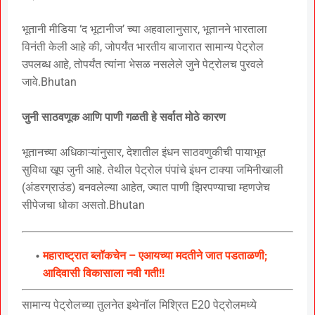
भूतानी मीडिया ‘द भूटानीज’ च्या अहवालानुसार, भूतानने भारताला
विनंती केली आहे की, जोपर्यंत भारतीय बाजारात सामान्य पेट्रोल
उपलब्ध आहे, तोपर्यंत त्यांना भेसळ नसलेले जुने पेट्रोलच पुरवले
जावे.Bhutan
जुनी साठवणूक आणि पाणी गळती हे सर्वात मोठे कारण
भूतानच्या अधिकाऱ्यांनुसार, देशातील इंधन साठवणुकीची पायाभूत
सुविधा खूप जुनी आहे. तेथील पेट्रोल पंपांचे इंधन टाक्या जमिनीखाली
(अंडरग्राउंड) बनवलेल्या आहेत, ज्यात पाणी झिरपण्याचा म्हणजेच
सीपेजचा धोका असतो.Bhutan
महाराष्ट्रात ब्लॉकचेन – एआयच्या मदतीने जात पडताळणी;
आदिवासी विकासाला नवी गती!!
सामान्य पेट्रोलच्या तुलनेत इथेनॉल मिश्रित E20 पेट्रोलमध्ये