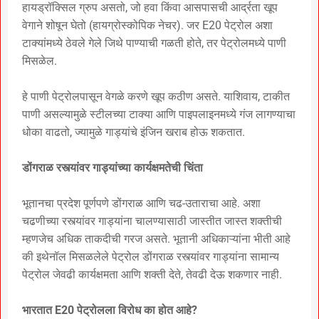
हायड्रॉक्सिल ग्रुप असतो, जो हवा किंवा आसपासची आर्द्रता खूप
वेगाने शोषून घेतो (हायग्रोस्कोपिक नेचर). जर E20 पेट्रोल अशा
टाक्यांमध्ये ठेवले गेले जिथे पाण्याची गळती होते, तर पेट्रोलमध्ये पाणी
मिसळेल.
हे पाणी पेट्रोलपासून वेगळे करणे खूप कठीण असते. याशिवाय, टाकीत
पाणी असल्यामुळे स्टीलच्या टाक्या आणि पाइपलाइनमध्ये गंज लागण्याचा
धोका वाढतो, ज्यामुळे गाड्यांचे इंजिन खराब होऊ शकतात.
डोंगराळ रस्त्यांवर गाड्यांच्या कार्यक्षमतेची चिंता
भूतानचा प्रदेश पूर्णपणे डोंगराळ आणि चढ-उताराचा आहे. अशा
चढणीच्या रस्त्यांवर गाड्यांना चालण्यासाठी जास्तीत जास्त शक्तीची
म्हणजेच अधिक ताकदीची गरज असते. भूतानी अधिकाऱ्यांना भीती आहे
की इथेनॉल मिसळलेले पेट्रोल डोंगराळ रस्त्यांवर गाड्यांना सामान्य
पेट्रोल जेवढी कार्यक्षमता आणि शक्ती देते, तेवढी देऊ शकणार नाही.
भारतात E20 पेट्रोलला विरोध का होत आहे?