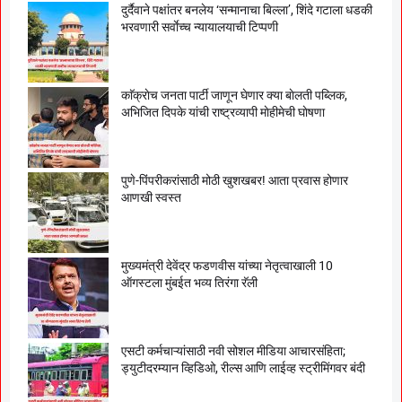
दुर्दैवाने पक्षांतर बनलेय ‘सन्मानाचा बिल्ला’, शिंदे गटाला धडकी
भरवणारी सर्वाेच्च न्यायालयाची टिप्पणी
काॅक्राेच जनता पार्टी जाणून घेणार क्या बाेलती पब्लिक,
अभिजित दिपके यांची राष्ट्रव्यापी माेहीमेची घाेषणा
पुणे-पिंपरीकरांसाठी मोठी खुशखबर! आता प्रवास होणार
आणखी स्वस्त
मुख्यमंत्री देवेंद्र फडणवीस यांच्या नेतृत्वाखाली 10
ऑगस्टला मुंबईत भव्य तिरंगा रॅली
एसटी कर्मचाऱ्यांसाठी नवी सोशल मीडिया आचारसंहिता;
ड्युटीदरम्यान व्हिडिओ, रील्स आणि लाईव्ह स्ट्रीमिंगवर बंदी