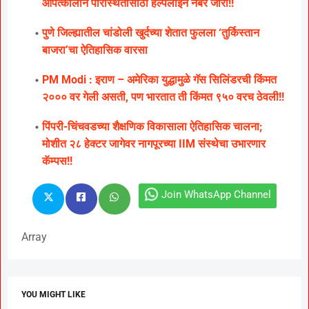
आपत्कालीन परिस्थितीसाठी हेल्पलाइन नंबर जारी!!
पुणे जिल्ह्यातील चांडोली खुर्दच्या शेतात फुलला ‘तुर्किस्तान
बाजरा’चा ऐतिहासिक वारसा
PM Modi : इराण – अमेरिका युद्धामुळे गॅस सिलिंडरची किंमत
२००० वर गेली असती, पण भारतात ती किंमत ९५० वरच ठेवली!!
पिंपरी-चिंचवडच्या शैक्षणिक विकासाला ऐतिहासिक चालना;
मोशीत २८ हेक्टर जागेवर नागपूरच्या IIM संस्थेचा उभारणार
कॅम्पस!!
Join WhatsApp Channel
Array
YOU MIGHT LIKE