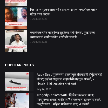
निदा खान प्रकरणाला नवे वळण; एमआयएम नगरसेवक मतीन
पटेल यांना अटक
7 August 2026
नगरसेवक रमेश म्हात्रेच्या सुटकेचा मार्ग मोकळा; मुंबई उच्च
न्यायालयाने जामीनावरील स्थगिती उठवली
7 August 2026
POPULAR POSTS
Azov Sea : युक्रेनच्या हल्ल्यामुळे रशियातही होर्मुझसारखे
संकट; एझोव्ह समुद्रात जहाजांची वाहतूक थांबली, 9
दिवसांत 116 जहाजांवर हल्ले झाले
July 16, 2026
Tragedy Strikes Wari : दिंडीवर काळाचा घाला;
पंढरपूरच्या आषाढी वारीतील 7 वारकऱ्यांना ट्रकने उडवले,
जेजुरीजवळ 3 महिला भाविकांचा मृत्यू, 4 जखमी