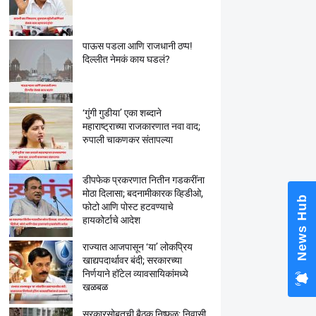
पाऊस पडला आणि राजधानी ठप्प!
दिल्लीत नेमकं काय घडलं?
‘गुंगी गुडीया’ एका शब्दाने
महाराष्ट्राच्या राजकारणात नवा वाद;
रुपाली चाकणकर संतापल्या
डीपफेक प्रकरणात नितीन गडकरींना
मोठा दिलासा; बदनामीकारक व्हिडीओ,
News Hub
फोटो आणि पोस्ट हटवण्याचे
हायकोर्टाचे आदेश
राज्यात आजपासून ‘या’ लोकप्रिय
खाद्यपदार्थावर बंदी; सरकारच्या
निर्णयाने हॉटेल व्यावसायिकांमध्ये
खळबळ
सरकारसोबतची बैठक निष्फळ; निवासी