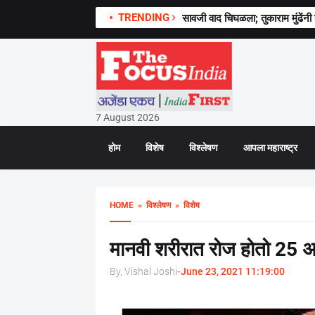
TRENDING
सावजी वाद चिघळला; तुकाराम मुंढेंनी 
7 August 2026
होम
विशेष
विश्लेषण
आपला महाराष्ट्र
HOME
» विश्लेषण
» विशेष
मानवी शरीरात रोज होतो 25 अब
By, Vishal Joshi
-
June 23, 2021 11:19:00