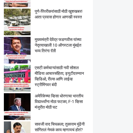
पुणे-पिंपरीकरांसाठी मोठी खुशखबर!
आता प्रवास होणार आणखी स्वस्त
मुख्यमंत्री देवेंद्र फडणवीस यांच्या
नेतृत्वाखाली 10 ऑगस्टला मुंबईत
भव्य तिरंगा रॅली
एसटी कर्मचाऱ्यांसाठी नवी सोशल
मीडिया आचारसंहिता; ड्युटीदरम्यान
व्हिडिओ, रील्स आणि लाईव्ह
स्ट्रीमिंगवर बंदी
अमेरिकेच्या व्हिसा धोरणाचा भारतीय
विद्यार्थ्यांना मोठा फटका; F-1 व्हिसा
मंजुरीत मोठी घट
सावजी वाद चिघळला; तुकाराम मुंढेंनी
सांगितलं नेमकं काय म्हणायचं होतं?