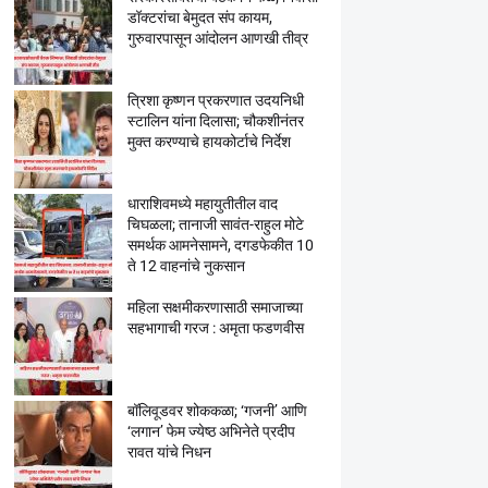
डॉक्टरांचा बेमुदत संप कायम,
गुरुवारपासून आंदोलन आणखी तीव्र
त्रिशा कृष्णन प्रकरणात उदयनिधी
स्टालिन यांना दिलासा; चौकशीनंतर
मुक्त करण्याचे हायकोर्टाचे निर्देश
धाराशिवमध्ये महायुतीतील वाद
चिघळला; तानाजी सावंत-राहुल मोटे
समर्थक आमनेसामने, दगडफेकीत 10
ते 12 वाहनांचे नुकसान
महिला सक्षमीकरणासाठी समाजाच्या
सहभागाची गरज : अमृता फडणवीस
बॉलिवूडवर शोककळा; ‘गजनी’ आणि
‘लगान’ फेम ज्येष्ठ अभिनेते प्रदीप
रावत यांचे निधन