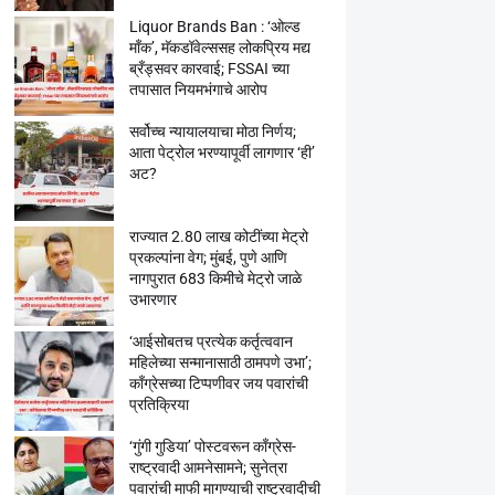
Liquor Brands Ban : ‘ओल्ड
मॉंक’, मॅकडॉवेल्ससह लोकप्रिय मद्य
ब्रँड्सवर कारवाई; FSSAI च्या
तपासात नियमभंगाचे आरोप
सर्वोच्च न्यायालयाचा मोठा निर्णय;
आता पेट्रोल भरण्यापूर्वी लागणार ‘ही’
अट?
राज्यात 2.80 लाख कोटींच्या मेट्रो
प्रकल्पांना वेग; मुंबई, पुणे आणि
नागपुरात 683 किमीचे मेट्रो जाळे
उभारणार
‘आईसोबतच प्रत्येक कर्तृत्ववान
महिलेच्या सन्मानासाठी ठामपणे उभा’;
काँग्रेसच्या टिप्पणीवर जय पवारांची
प्रतिक्रिया
‘गुंगी गुडिया’ पोस्टवरून काँग्रेस-
राष्ट्रवादी आमनेसामने; सुनेत्रा
पवारांची माफी मागण्याची राष्ट्रवादीची