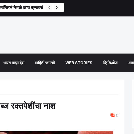
सांगितलं नेमकं काय म्हणायचं होतं?
भारत माझा देश
माहिती जगाची
WEB STORIES
व्हिडिओज
आमच
्ज रक्तपेशींचा नाश
0