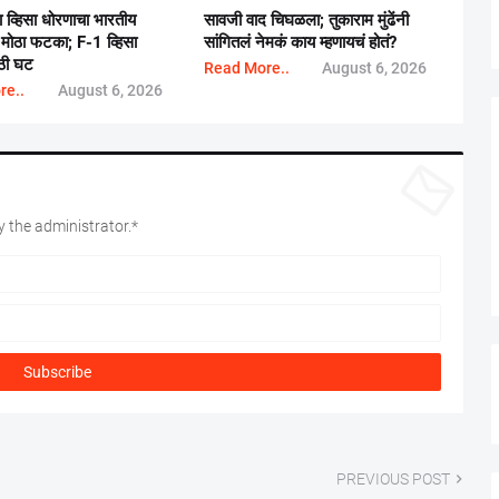
ा व्हिसा धोरणाचा भारतीय
सावजी वाद चिघळला; तुकाराम मुंढेंनी
ांना मोठा फटका; F-1 व्हिसा
सांगितलं नेमकं काय म्हणायचं होतं?
ोठी घट
Read More..
August 6, 2026
re..
August 6, 2026
 the administrator.*
PREVIOUS POST