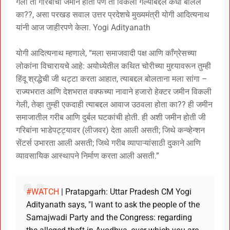
गेली ती गरिबांची जमीन होती पण ती विकली गेल्याबद्दल कधी बोलले
का??, असा परखड सवाल उत्तर प्रदेशचे मुख्यमंत्री योगी आदित्यनाथ
यांनी आज जाहीरपणे केला. Yogi Adityanath
योगी आदित्यनाथ म्हणाले, “मला समाजवादी पक्ष आणि काँग्रेसच्या
लोकांना विचारायचे आहे: अयोध्येतील कथित चोरीच्या मुद्द्यावरून तुम्ही
हिंदू श्रद्धेची जी थट्टा करता आहात, त्याबद्दल बोलताना मला सांगा –
राज्यभरात आणि देशभरात वक्फच्या नावाने हजारो हेक्टर जमीन विकली
गेली, तेव्हा तुम्ही एकदाही त्याबद्दल आवाज उठवला होता का?? ही जमीन
समाजातील गरीब आणि दुर्बल घटकांची होती. ही अशी जमीन होती जी
गरिबांना भाडेपट्ट्यावर (लीजवर) देता आली असती; जिथे कन्व्हेन्शन
सेंटर्स उभारता आली असती; जिथे गरीब व्यापाऱ्यांसाठी दुकाने आणि
व्यावसायिक आस्थापने निर्माण करता आली असती.”
#WATCH
| Pratapgarh: Uttar Pradesh CM Yogi
Adityanath says, "I want to ask the people of the
Samajwadi Party and the Congress: regarding