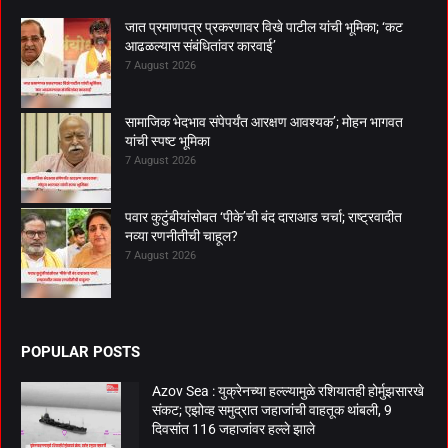
जात प्रमाणपत्र प्रकरणावर विखे पाटील यांची भूमिका; ‘कट
आढळल्यास संबंधितांवर कारवाई’
7 August 2026
सामाजिक भेदभाव संपेपर्यंत आरक्षण आवश्यक’; मोहन भागवत
यांची स्पष्ट भूमिका
7 August 2026
पवार कुटुंबीयांसोबत ‘पीके’ची बंद दाराआड चर्चा; राष्ट्रवादीत
नव्या रणनीतीची चाहूल?
7 August 2026
POPULAR POSTS
Azov Sea : युक्रेनच्या हल्ल्यामुळे रशियातही होर्मुझसारखे
संकट; एझोव्ह समुद्रात जहाजांची वाहतूक थांबली, 9
दिवसांत 116 जहाजांवर हल्ले झाले