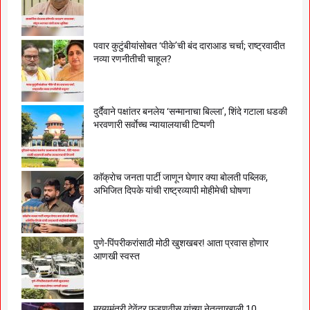
पवार कुटुंबीयांसोबत ‘पीके’ची बंद दाराआड चर्चा; राष्ट्रवादीत
नव्या रणनीतीची चाहूल?
दुर्दैवाने पक्षांतर बनलेय ‘सन्मानाचा बिल्ला’, शिंदे गटाला धडकी
भरवणारी सर्वाेच्च न्यायालयाची टिप्पणी
काॅक्राेच जनता पार्टी जाणून घेणार क्या बाेलती पब्लिक,
अभिजित दिपके यांची राष्ट्रव्यापी माेहीमेची घाेषणा
पुणे-पिंपरीकरांसाठी मोठी खुशखबर! आता प्रवास होणार
आणखी स्वस्त
मुख्यमंत्री देवेंद्र फडणवीस यांच्या नेतृत्वाखाली 10