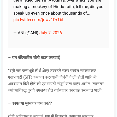
the alleged theft in Ayodhya, over which you are
making a mockery of Hindu faith, tell me, did you
speak up even once about thousands of…
pic.twitter.com/jnwv1DrTbL
— ANI (@ANI)
July 7, 2026
– राम मंदिरातील चोरी बद्दल कारवाई
“श्री राम जन्मभूमी तीर्थ क्षेत्र ट्रस्टने उत्तर प्रदेश सरकारकडे
एसआयटी (SIT) स्थापन करण्याची विनंती केली होती आणि मी
आश्वासन दिले होते की एसआयटी संपूर्ण सत्य बाहेर आणेल. त्यानंतर,
ज्यांच्याविरुद्ध पुरावे उपलब्ध होते त्यांच्यावर कारवाई करण्यात आली.
– वक्फच्या मुद्द्यावर गप्प का??
योगी आदित्यनाथ म्हणाले, पण मी विचारतो, वक्फच्या मुद्द्यावर