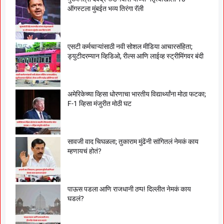
ऑगस्टला मुंबईत भव्य तिरंगा रॅली
एसटी कर्मचाऱ्यांसाठी नवी सोशल मीडिया आचारसंहिता;
ड्युटीदरम्यान व्हिडिओ, रील्स आणि लाईव्ह स्ट्रीमिंगवर बंदी
अमेरिकेच्या व्हिसा धोरणाचा भारतीय विद्यार्थ्यांना मोठा फटका;
F-1 व्हिसा मंजुरीत मोठी घट
सावजी वाद चिघळला; तुकाराम मुंढेंनी सांगितलं नेमकं काय
म्हणायचं होतं?
पाऊस पडला आणि राजधानी ठप्प! दिल्लीत नेमकं काय
घडलं?