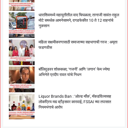
धाराशिवमध्ये महायुतीतील वाद चिघळला; तानाजी सावंत-राहुल
मोटे समर्थक आमनेसामने, दगडफेकीत 10 ते 12 वाहनांचे
नुकसान
महिला सक्षमीकरणासाठी समाजाच्या सहभागाची गरज : अमृता
फडणवीस
बॉलिवूडवर शोककळा; ‘गजनी’ आणि ‘लगान’ फेम ज्येष्ठ
अभिनेते प्रदीप रावत यांचे निधन
Liquor Brands Ban : ‘ओल्ड मॉंक’, मॅकडॉवेल्ससह
लोकप्रिय मद्य ब्रँड्सवर कारवाई; FSSAI च्या तपासात
नियमभंगाचे आरोप