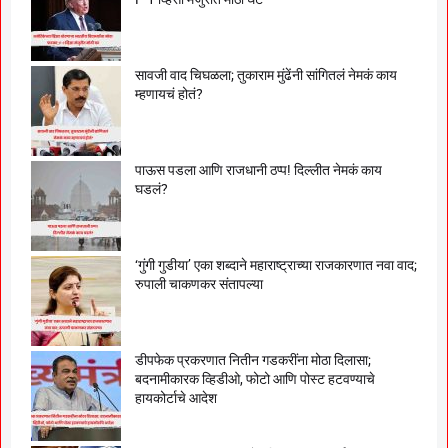
सावजी वाद चिघळला; तुकाराम मुंढेंनी सांगितलं नेमकं काय
म्हणायचं होतं?
पाऊस पडला आणि राजधानी ठप्प! दिल्लीत नेमकं काय
घडलं?
‘गुंगी गुडीया’ एका शब्दाने महाराष्ट्राच्या राजकारणात नवा वाद;
रुपाली चाकणकर संतापल्या
डीपफेक प्रकरणात नितीन गडकरींना मोठा दिलासा;
बदनामीकारक व्हिडीओ, फोटो आणि पोस्ट हटवण्याचे
हायकोर्टाचे आदेश