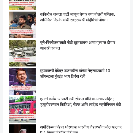
काॅक्राेच जनता पार्टी जाणून घेणार क्या बाेलती पब्लिक,
अभिजित दिपके यांची राष्ट्रव्यापी माेहीमेची घाेषणा
पुणे-पिंपरीकरांसाठी मोठी खुशखबर! आता प्रवास होणार
आणखी स्वस्त
मुख्यमंत्री देवेंद्र फडणवीस यांच्या नेतृत्वाखाली 10
ऑगस्टला मुंबईत भव्य तिरंगा रॅली
एसटी कर्मचाऱ्यांसाठी नवी सोशल मीडिया आचारसंहिता;
ड्युटीदरम्यान व्हिडिओ, रील्स आणि लाईव्ह स्ट्रीमिंगवर बंदी
अमेरिकेच्या व्हिसा धोरणाचा भारतीय विद्यार्थ्यांना मोठा फटका;
F-1 व्हिसा मंजुरीत मोठी घट