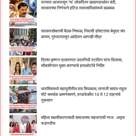
राज्यात आजपासून ‘या’ लोकप्रिय खाद्यपदार्थावर बंदी;
सरकारच्या निर्णयाने हॉटेल व्यावसायिकांमध्ये खळबळ
सरकारसोबतची बैठक निष्फळ; निवासी डॉक्टरांचा बेमुदत संप
कायम, गुरुवारपासून आंदोलन आणखी तीव्र
त्रिशा कृष्णन प्रकरणात उदयनिधी स्टालिन यांना दिलासा;
चौकशीनंतर मुक्त करण्याचे हायकोर्टाचे निर्देश
धाराशिवमध्ये महायुतीतील वाद चिघळला; तानाजी सावंत-राहुल
मोटे समर्थक आमनेसामने, दगडफेकीत 10 ते 12 वाहनांचे
नुकसान
महिला सक्षमीकरणासाठी समाजाच्या सहभागाची गरज : अमृता
फडणवीस