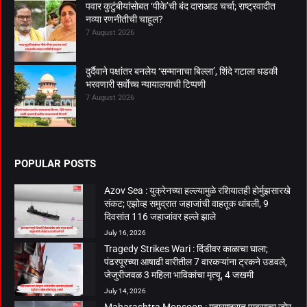
पवार कुटुंबीयांसोबत ‘पीके’ची बंद दाराआड चर्चा; राष्ट्रवादीत
नव्या रणनीतीची चाहूल?
7 August 2026
दुर्दैवाने पक्षांतर बनलेय ‘सन्मानाचा बिल्ला’, शिंदे गटाला धडकी
भरवणारी सर्वाेच्च न्यायालयाची टिप्पणी
7 August 2026
POPULAR POSTS
Azov Sea : युक्रेनच्या हल्ल्यामुळे रशियातही होर्मुझसारखे
संकट; एझोव्ह समुद्रात जहाजांची वाहतूक थांबली, 9
दिवसांत 116 जहाजांवर हल्ले झाले
July 16, 2026
Tragedy Strikes Wari : दिंडीवर काळाचा घाला;
पंढरपूरच्या आषाढी वारीतील 7 वारकऱ्यांना ट्रकने उडवले,
जेजुरीजवळ 3 महिला भाविकांचा मृत्यू, 4 जखमी
July 14, 2026