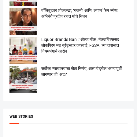
बॉलिवूडवर शोककळा; ‘गजनी’ आणि ‘लगान’ फेम ज्येष्ठ
अभिनेते प्रदीप रावत यांचे निधन
Liquor Brands Ban : ‘ओल्ड मॉंक’, मॅकडॉवेल्ससह
लोकप्रिय मद्य ब्रँड्सवर कारवाई; FSSAI च्या तपासात
नियमभंगाचे आरोप
सर्वोच्च न्यायालयाचा मोठा निर्णय; आता पेट्रोल भरण्यापूर्वी
लागणार ‘ही’ अट?
WEB STORIES