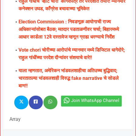
राहुल गांधींचे ‘व्होट चोरी’ कागदपत्र तर परदेशात तयार! म्यानमार
कनेक्शन उघड, काँग्रेस बचावाच्या भूमिकेत
Election Commission : निवडणूक आयोगाची राज्य
अधिकाऱ्यांसोबत बैठक; मतदार पडताळणीवर चर्चा; बिहारमध्ये
आधार कार्डला 12वे दस्तावेज म्हणून ग्राह्य धरण्याचे निर्देश
Vote chori चोरीच्या आरोपांचे म्यानमार मध्ये डिजिटल धागेदोरे;
राहुल गांधींच्या परदेश दौऱ्यांवर संशयाचे वारे!!
याला म्हणतात, अमेरिकन भांडवलशाहीचा अतिउच्च बुद्धिवाद;
भारतातल्या भांडवलशाही विरुद्ध fake narrative चे सोडले
बाण!!
Join WhatsApp Channel
Array