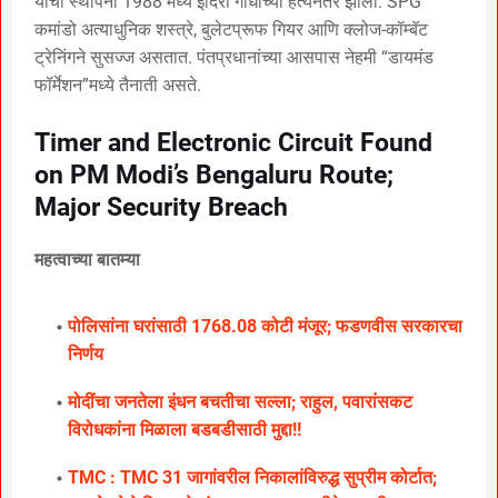
याची स्थापना 1988 मध्ये इंदिरा गांधींच्या हत्येनंतर झाली. SPG
कमांडो अत्याधुनिक शस्त्रे, बुलेटप्रूफ गियर आणि क्लोज-कॉम्बॅट
ट्रेनिंगने सुसज्ज असतात. पंतप्रधानांच्या आसपास नेहमी “डायमंड
फॉर्मेशन”मध्ये तैनाती असते.
Timer and Electronic Circuit Found
on PM Modi’s Bengaluru Route;
Major Security Breach
महत्वाच्या बातम्या
पोलिसांना घरांसाठी 1768.08 कोटी मंजूर; फडणवीस सरकारचा
निर्णय
मोदींचा जनतेला इंधन बचतीचा सल्ला; राहुल, पवारांसकट
विरोधकांना मिळाला बडबडीसाठी मुद्दा!!
TMC : TMC 31 जागांवरील निकालांविरुद्ध सुप्रीम कोर्टात;