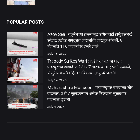
POPULAR POSTS
Azov Sea : युक्रेनच्या हल्ल्यामुळे रशियातही होर्मुझसारखे
संकट; एझोव्ह समुद्रात जहाजांची वाहतूक थांबली, 9
दिवसांत 116 जहाजांवर हल्ले झाले
July 16, 2026
Tragedy Strikes Wari : दिंडीवर काळाचा घाला;
पंढरपूरच्या आषाढी वारीतील 7 वारकऱ्यांना ट्रकने उडवले,
जेजुरीजवळ 3 महिला भाविकांचा मृत्यू, 4 जखमी
July 14, 2026
Maharashtra Monsoon : महाराष्ट्रात पावसाचा जोर
वाढणार; 3 ते 7 जुलैदरम्यान अनेक जिल्ह्यांना मुसळधार
पावसाचा इशारा
July 4, 2026