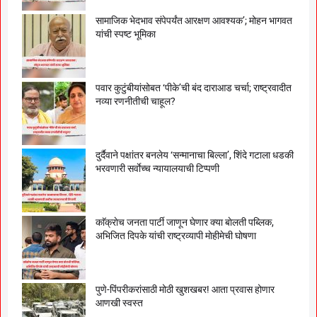
सामाजिक भेदभाव संपेपर्यंत आरक्षण आवश्यक’; मोहन भागवत
यांची स्पष्ट भूमिका
पवार कुटुंबीयांसोबत ‘पीके’ची बंद दाराआड चर्चा; राष्ट्रवादीत
नव्या रणनीतीची चाहूल?
दुर्दैवाने पक्षांतर बनलेय ‘सन्मानाचा बिल्ला’, शिंदे गटाला धडकी
भरवणारी सर्वाेच्च न्यायालयाची टिप्पणी
काॅक्राेच जनता पार्टी जाणून घेणार क्या बाेलती पब्लिक,
अभिजित दिपके यांची राष्ट्रव्यापी माेहीमेची घाेषणा
पुणे-पिंपरीकरांसाठी मोठी खुशखबर! आता प्रवास होणार
आणखी स्वस्त