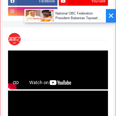
Facebook
YouTube
Instagram
×
National OBC Federation
President Babanrao Taywade
Claims Only 27 Kunbi
Certificates Issued in
Marathwada After September 2
GR; Alarming News for Mano