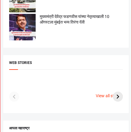
मुख्यमंत्री देवेंद्र फडणवीस यांच्या नेतृत्वाखाली 10
ऑगस्टला मुंबईत भव्य तिरंगा रॅली
WEB STORIES
दगडी चाल फेम अभिनेत्री
श्रीमंत दगडूशेठ गणपती
ब
पूजा सावंत ने गुपचूप
2023
स
View all stories
उरकला साखरपुडा.
म
आपला महाराष्ट्र