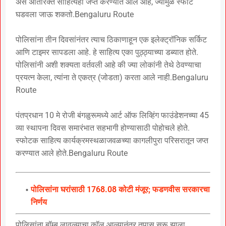
असे अतिरिक्त साहित्यही जप्त करण्यात आले आहे, ज्यामुळे स्फोट
घडवला जाऊ शकतो.Bengaluru Route
पोलिसांना तीन दिवसांनंतर त्याच ठिकाणाहून एक इलेक्ट्रॉनिक सर्किट
आणि टाइमर सापडला आहे. हे साहित्य एका पुठ्ठ्याच्या डब्यात होते.
पोलिसांनी अशी शक्यता वर्तवली आहे की ज्या लोकांनी तेथे ठेवण्याचा
प्रयत्न केला, त्यांना ते एकत्र (जोडता) करता आले नाही.Bengaluru
Route
पंतप्रधान 10 मे रोजी बंगळुरूमध्ये आर्ट ऑफ लिव्हिंग फाउंडेशनच्या 45
व्या स्थापना दिवस समारंभात सहभागी होण्यासाठी पोहोचले होते.
स्फोटक साहित्य कार्यक्रमस्थळाजवळच्या कागलीपुरा परिसरातून जप्त
करण्यात आले होते.Bengaluru Route
पोलिसांना घरांसाठी 1768.08 कोटी मंजूर; फडणवीस सरकारचा
निर्णय
पोलिसांना बॉम्ब लावल्याचा कॉल आल्यानंतर तपास सुरू झाला