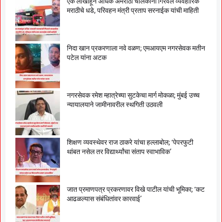
एक लाखांहून अधिक अमराठी चालकांनी गिरवले व्यवहारिक
मराठीचे धडे, परिवहन मंत्री प्रताप सरनाईक यांची माहिती
निदा खान प्रकरणाला नवे वळण; एमआयएम नगरसेवक मतीन
पटेल यांना अटक
नगरसेवक रमेश म्हात्रेच्या सुटकेचा मार्ग मोकळा; मुंबई उच्च
न्यायालयाने जामीनावरील स्थगिती उठवली
शिक्षण व्यवस्थेवर राज ठाकरे यांचा हल्लाबोल; ‘पेपरफुटी
थांबत नसेल तर विद्यार्थ्यांचा संताप स्वाभाविक’
जात प्रमाणपत्र प्रकरणावर विखे पाटील यांची भूमिका; ‘कट
आढळल्यास संबंधितांवर कारवाई’