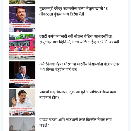
मुख्यमंत्री देवेंद्र फडणवीस यांच्या नेतृत्वाखाली 10
ऑगस्टला मुंबईत भव्य तिरंगा रॅली
एसटी कर्मचाऱ्यांसाठी नवी सोशल मीडिया आचारसंहिता;
ड्युटीदरम्यान व्हिडिओ, रील्स आणि लाईव्ह स्ट्रीमिंगवर बंदी
अमेरिकेच्या व्हिसा धोरणाचा भारतीय विद्यार्थ्यांना मोठा फटका;
F-1 व्हिसा मंजुरीत मोठी घट
सावजी वाद चिघळला; तुकाराम मुंढेंनी सांगितलं नेमकं काय
म्हणायचं होतं?
पाऊस पडला आणि राजधानी ठप्प! दिल्लीत नेमकं काय
घडलं?