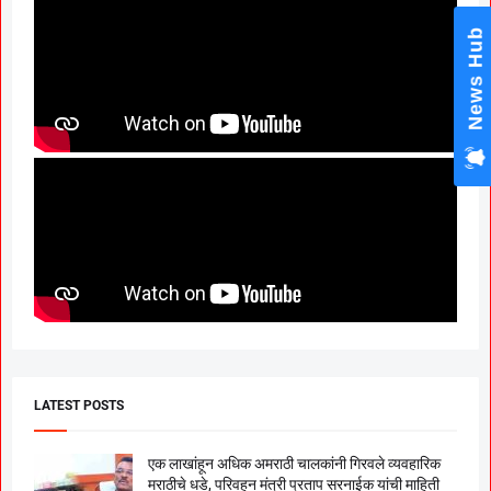
News Hub
LATEST POSTS
एक लाखांहून अधिक अमराठी चालकांनी गिरवले व्यवहारिक
मराठीचे धडे, परिवहन मंत्री प्रताप सरनाईक यांची माहिती