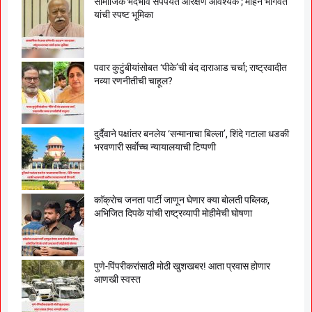
सामाजिक भेदभाव संपेपर्यंत आरक्षण आवश्यक’; मोहन भागवत
यांची स्पष्ट भूमिका
पवार कुटुंबीयांसोबत ‘पीके’ची बंद दाराआड चर्चा; राष्ट्रवादीत
नव्या रणनीतीची चाहूल?
दुर्दैवाने पक्षांतर बनलेय ‘सन्मानाचा बिल्ला’, शिंदे गटाला धडकी
भरवणारी सर्वाेच्च न्यायालयाची टिप्पणी
काॅक्राेच जनता पार्टी जाणून घेणार क्या बाेलती पब्लिक,
अभिजित दिपके यांची राष्ट्रव्यापी माेहीमेची घाेषणा
पुणे-पिंपरीकरांसाठी मोठी खुशखबर! आता प्रवास होणार
आणखी स्वस्त