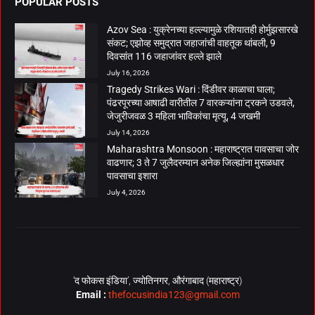
POPULAR POSTS
Azov Sea : युक्रेनच्या हल्ल्यामुळे रशियातही होर्मुझसारखे
संकट; एझोव्ह समुद्रात जहाजांची वाहतूक थांबली, 9
दिवसांत 116 जहाजांवर हल्ले झाले
July 16, 2026
Tragedy Strikes Wari : दिंडीवर काळाचा घाला;
पंढरपूरच्या आषाढी वारीतील 7 वारकऱ्यांना ट्रकने उडवले,
जेजुरीजवळ 3 महिला भाविकांचा मृत्यू, 4 जखमी
July 14, 2026
Maharashtra Monsoon : महाराष्ट्रात पावसाचा जोर
वाढणार; 3 ते 7 जुलैदरम्यान अनेक जिल्ह्यांना मुसळधार
पावसाचा इशारा
July 4, 2026
‘द फोकस इंडिया’, ज्योतिनगर, औरंगाबाद (महाराष्ट्र)
Email :
thefocusindia123@gmail.com