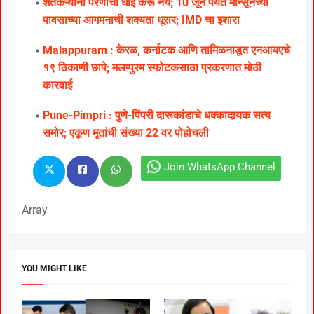
शेतकऱ्यांनी पेरणीची घाई करू नये; 10 जून पर्यंत मान्सूनच्या
पावसाच्या आगमनाची शक्यता धूसर; IMD चा इशारा
Malappuram : केरळ, कर्नाटक आणि तामिळनाडूत एनआयएचे
१९ ठिकाणी छापे; मलप्पुरम स्फोटकसाठा प्रकरणात मोठी
कारवाई
Pune-Pimpri : पुणे-पिंपरी दारूकांडाचे धक्कादायक सत्य
समोर; एकूण मृतांची संख्या 22 वर पोहोचली
Join WhatsApp Channel
Array
YOU MIGHT LIKE