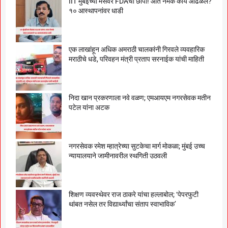
IIT मुंबईच्या मेसवर FDAचा छापा! आत नेमकं काय आढळलं?
१० आस्थापनांवर धाडी
एक लाखांहून अधिक अमराठी चालकांनी गिरवले व्यवहारिक
मराठीचे धडे, परिवहन मंत्री प्रताप सरनाईक यांची माहिती
निदा खान प्रकरणाला नवे वळण; एमआयएम नगरसेवक मतीन
पटेल यांना अटक
नगरसेवक रमेश म्हात्रेच्या सुटकेचा मार्ग मोकळा; मुंबई उच्च
न्यायालयाने जामीनावरील स्थगिती उठवली
शिक्षण व्यवस्थेवर राज ठाकरे यांचा हल्लाबोल; ‘पेपरफुटी
थांबत नसेल तर विद्यार्थ्यांचा संताप स्वाभाविक’