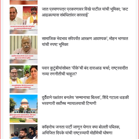
जात प्रमाणपत्र प्रकरणावर विखे पाटील यांची भूमिका; ‘कट
आढळल्यास संबंधितांवर कारवाई’
सामाजिक भेदभाव संपेपर्यंत आरक्षण आवश्यक’; मोहन भागवत
यांची स्पष्ट भूमिका
पवार कुटुंबीयांसोबत ‘पीके’ची बंद दाराआड चर्चा; राष्ट्रवादीत
नव्या रणनीतीची चाहूल?
दुर्दैवाने पक्षांतर बनलेय ‘सन्मानाचा बिल्ला’, शिंदे गटाला धडकी
भरवणारी सर्वाेच्च न्यायालयाची टिप्पणी
काॅक्राेच जनता पार्टी जाणून घेणार क्या बाेलती पब्लिक,
अभिजित दिपके यांची राष्ट्रव्यापी माेहीमेची घाेषणा