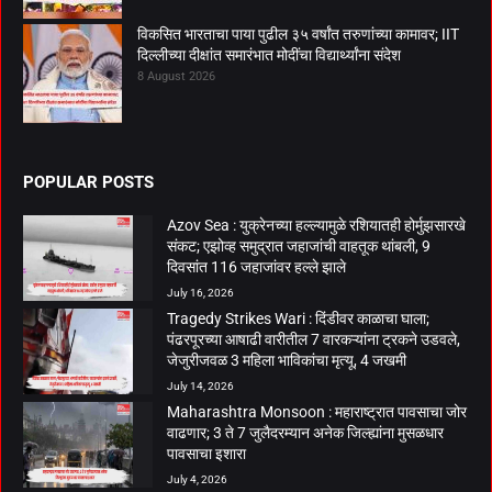
विकसित भारताचा पाया पुढील ३५ वर्षांत तरुणांच्या कामावर; IIT
दिल्लीच्या दीक्षांत समारंभात मोदींचा विद्यार्थ्यांना संदेश
8 August 2026
POPULAR POSTS
Azov Sea : युक्रेनच्या हल्ल्यामुळे रशियातही होर्मुझसारखे
संकट; एझोव्ह समुद्रात जहाजांची वाहतूक थांबली, 9
दिवसांत 116 जहाजांवर हल्ले झाले
July 16, 2026
Tragedy Strikes Wari : दिंडीवर काळाचा घाला;
पंढरपूरच्या आषाढी वारीतील 7 वारकऱ्यांना ट्रकने उडवले,
जेजुरीजवळ 3 महिला भाविकांचा मृत्यू, 4 जखमी
July 14, 2026
Maharashtra Monsoon : महाराष्ट्रात पावसाचा जोर
वाढणार; 3 ते 7 जुलैदरम्यान अनेक जिल्ह्यांना मुसळधार
पावसाचा इशारा
July 4, 2026