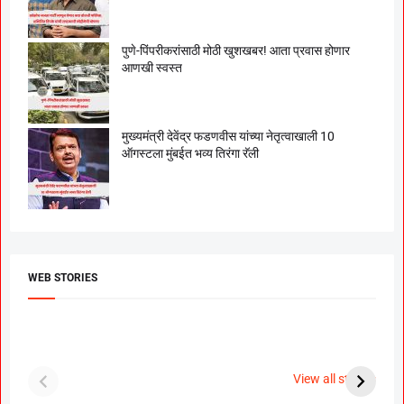
पुणे-पिंपरीकरांसाठी मोठी खुशखबर! आता प्रवास होणार
आणखी स्वस्त
मुख्यमंत्री देवेंद्र फडणवीस यांच्या नेतृत्वाखाली 10
ऑगस्टला मुंबईत भव्य तिरंगा रॅली
WEB STORIES
दगडी चाल फेम अभिनेत्री
श्रीमंत दगडूशेठ गणपती
ब
पूजा सावंत ने गुपचूप
2023
स
View all stories
उरकला साखरपुडा.
म