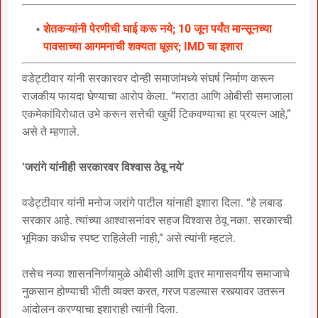
शेतकऱ्यांनी पेरणीची घाई करू नये; 10 जून पर्यंत मान्सूनच्या
पावसाच्या आगमनाची शक्यता धूसर; IMD चा इशारा
वडेट्टीवार यांनी सरकारवर दोन्ही समाजांमध्ये संघर्ष निर्माण करून
राजकीय फायदा घेण्याचा आरोप केला. “मराठा आणि ओबीसी समाजाला
एकमेकांविरोधात उभे करून सत्तेची खुर्ची टिकवण्याचा हा प्रयत्न आहे,”
असे ते म्हणाले.
‘जरांगे यांनीही सरकारवर विश्वास ठेवू नये’
वडेट्टीवार यांनी मनोज जरांगे पाटील यांनाही इशारा दिला. “हे लबाड
सरकार आहे. त्यांच्या आश्वासनांवर सहज विश्वास ठेवू नका. सरकारची
भूमिका कधीच स्पष्ट राहिलेली नाही,” असे त्यांनी म्हटले.
तसेच नव्या शासननिर्णयामुळे ओबीसी आणि इतर मागासवर्गीय समाजाचे
नुकसान होण्याची भीती व्यक्त करत, गरज पडल्यास रस्त्यावर उतरून
आंदोलन करण्याचा इशाराही त्यांनी दिला.