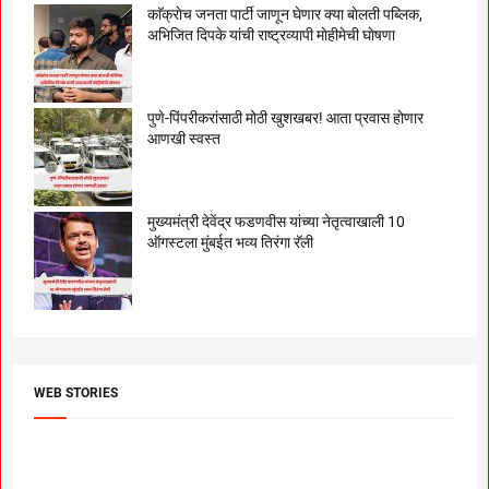
काॅक्राेच जनता पार्टी जाणून घेणार क्या बाेलती पब्लिक,
अभिजित दिपके यांची राष्ट्रव्यापी माेहीमेची घाेषणा
पुणे-पिंपरीकरांसाठी मोठी खुशखबर! आता प्रवास होणार
आणखी स्वस्त
मुख्यमंत्री देवेंद्र फडणवीस यांच्या नेतृत्वाखाली 10
ऑगस्टला मुंबईत भव्य तिरंगा रॅली
WEB STORIES
दगडी चाल फेम अभिनेत्री
श्रीमंत दगडूशेठ गणपती
ब