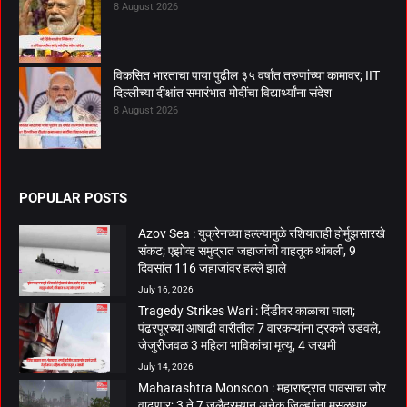
8 August 2026
विकसित भारताचा पाया पुढील ३५ वर्षांत तरुणांच्या कामावर; IIT
दिल्लीच्या दीक्षांत समारंभात मोदींचा विद्यार्थ्यांना संदेश
8 August 2026
POPULAR POSTS
Azov Sea : युक्रेनच्या हल्ल्यामुळे रशियातही होर्मुझसारखे
संकट; एझोव्ह समुद्रात जहाजांची वाहतूक थांबली, 9
दिवसांत 116 जहाजांवर हल्ले झाले
July 16, 2026
Tragedy Strikes Wari : दिंडीवर काळाचा घाला;
पंढरपूरच्या आषाढी वारीतील 7 वारकऱ्यांना ट्रकने उडवले,
जेजुरीजवळ 3 महिला भाविकांचा मृत्यू, 4 जखमी
July 14, 2026
Maharashtra Monsoon : महाराष्ट्रात पावसाचा जोर
वाढणार; 3 ते 7 जुलैदरम्यान अनेक जिल्ह्यांना मुसळधार