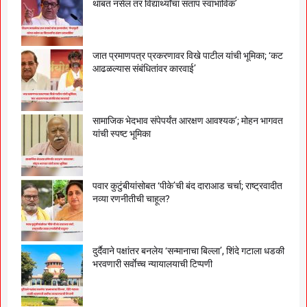
थांबत नसेल तर विद्यार्थ्यांचा संताप स्वाभाविक’
जात प्रमाणपत्र प्रकरणावर विखे पाटील यांची भूमिका; ‘कट
आढळल्यास संबंधितांवर कारवाई’
सामाजिक भेदभाव संपेपर्यंत आरक्षण आवश्यक’; मोहन भागवत
यांची स्पष्ट भूमिका
पवार कुटुंबीयांसोबत ‘पीके’ची बंद दाराआड चर्चा; राष्ट्रवादीत
नव्या रणनीतीची चाहूल?
दुर्दैवाने पक्षांतर बनलेय ‘सन्मानाचा बिल्ला’, शिंदे गटाला धडकी
भरवणारी सर्वाेच्च न्यायालयाची टिप्पणी