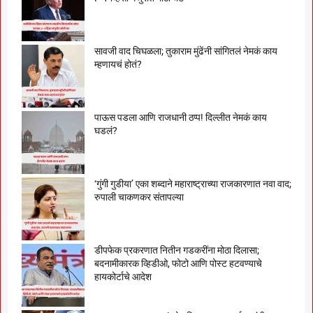
सावजी वाद चिघळला; तुकाराम मुंढेंनी सांगितलं नेमकं काय
म्हणायचं होतं?
पाऊस पडला आणि राजधानी ठप्प! दिल्लीत नेमकं काय
घडलं?
‘गुंगी गुडीया’ एका शब्दाने महाराष्ट्राच्या राजकारणात नवा वाद;
रुपाली चाकणकर संतापल्या
डीपफेक प्रकरणात नितीन गडकरींना मोठा दिलासा;
बदनामीकारक व्हिडीओ, फोटो आणि पोस्ट हटवण्याचे
हायकोर्टाचे आदेश