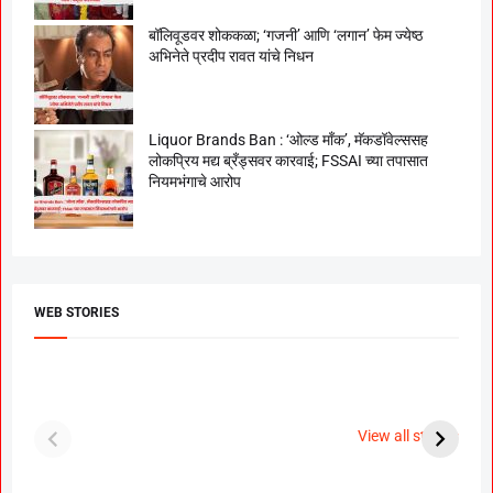
बॉलिवूडवर शोककळा; ‘गजनी’ आणि ‘लगान’ फेम ज्येष्ठ
अभिनेते प्रदीप रावत यांचे निधन
Liquor Brands Ban : ‘ओल्ड मॉंक’, मॅकडॉवेल्ससह
लोकप्रिय मद्य ब्रँड्सवर कारवाई; FSSAI च्या तपासात
नियमभंगाचे आरोप
WEB STORIES
दगडी चाल फेम अभिनेत्री
श्रीमंत दगडूशेठ गणपती
ब
पूजा सावंत ने गुपचूप
2023
स
View all stories
उरकला साखरपुडा.
म