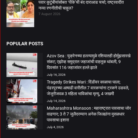
पवार कुटुंबीयांसोबत ‘पीके’ची बंद दाराआड चर्चा; राष्ट्रवादीत
नव्या रणनीतीची चाहूल?
7 August 2026
POPULAR POSTS
Azov Sea : युक्रेनच्या हल्ल्यामुळे रशियातही होर्मुझसारखे
संकट; एझोव्ह समुद्रात जहाजांची वाहतूक थांबली, 9
दिवसांत 116 जहाजांवर हल्ले झाले
July 16, 2026
Tragedy Strikes Wari : दिंडीवर काळाचा घाला;
पंढरपूरच्या आषाढी वारीतील 7 वारकऱ्यांना ट्रकने उडवले,
जेजुरीजवळ 3 महिला भाविकांचा मृत्यू, 4 जखमी
July 14, 2026
Maharashtra Monsoon : महाराष्ट्रात पावसाचा जोर
वाढणार; 3 ते 7 जुलैदरम्यान अनेक जिल्ह्यांना मुसळधार
पावसाचा इशारा
July 4, 2026