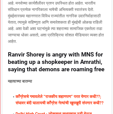
आहे. मनसेच्या कार्यशैलीवर प्रश्न उपस्थित होत आहेत. भारतीय
संविधान प्रत्येक नागरिकाला भाषेची अभिव्यक्ती स्वातंत्र्य देतो.
मुंबईसारख्या महानगरात विविध राज्यांतील नागरिक उदरनिर्वाहासाठी
येतात, त्यामुळे सहिष्णुता आणि समावेशकता ही मुंबईची ओळख राहिली
आहे. अशा वेळी अशा घटनांमुळे त्या शहराच्या सामाजिक एकतेला तडा
जाण्याचा धोका असतो, अशा प्रतिक्रिया सोशल मीडियावर व्यक्त होत
आहेत.
Ranvir Shorey is angry with MNS for
beating up a shopkeeper in Amrathi,
saying that demons are roaming free
महत्वाच्या बातम्या
काँग्रेसचे गमावलेले “राजकीय शहाणपण” परत येणार कधी??;
संघावर बंदी घालायची काँग्रेस नेत्यांची खुमखुमी संपणार कधी??
Delhi High Court : लोकसभा सभागृहात उडी घेऊन