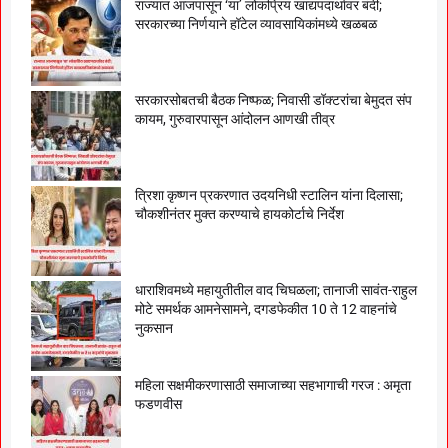
राज्यात आजपासून ‘या’ लोकप्रिय खाद्यपदार्थावर बंदी;
सरकारच्या निर्णयाने हॉटेल व्यावसायिकांमध्ये खळबळ
सरकारसोबतची बैठक निष्फळ; निवासी डॉक्टरांचा बेमुदत संप
कायम, गुरुवारपासून आंदोलन आणखी तीव्र
त्रिशा कृष्णन प्रकरणात उदयनिधी स्टालिन यांना दिलासा;
चौकशीनंतर मुक्त करण्याचे हायकोर्टाचे निर्देश
धाराशिवमध्ये महायुतीतील वाद चिघळला; तानाजी सावंत-राहुल
मोटे समर्थक आमनेसामने, दगडफेकीत 10 ते 12 वाहनांचे
नुकसान
महिला सक्षमीकरणासाठी समाजाच्या सहभागाची गरज : अमृता
फडणवीस