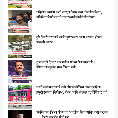
काॅक्राेच जनता पार्टी जाणून घेणार क्या बाेलती पब्लिक,
अभिजित दिपके यांची राष्ट्रव्यापी माेहीमेची घाेषणा
पुणे-पिंपरीकरांसाठी मोठी खुशखबर! आता प्रवास होणार
आणखी स्वस्त
मुख्यमंत्री देवेंद्र फडणवीस यांच्या नेतृत्वाखाली 10
ऑगस्टला मुंबईत भव्य तिरंगा रॅली
एसटी कर्मचाऱ्यांसाठी नवी सोशल मीडिया आचारसंहिता;
ड्युटीदरम्यान व्हिडिओ, रील्स आणि लाईव्ह स्ट्रीमिंगवर बंदी
अमेरिकेच्या व्हिसा धोरणाचा भारतीय विद्यार्थ्यांना मोठा फटका;
F-1 व्हिसा मंजुरीत मोठी घट