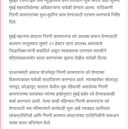
मुंबईत टेक्स्टाईल मिल म्युझियमचे काम तातडीने सुरू करावे अशा सुचना
मुंबई महापालिकेच्या अधिकाऱ्यांना यावेळी देण्यात आल्या. याठिकाणी
गिरणी कामगारांच्या मुला-मुलींना काम देण्यासाठी प्रयत्न करण्याचे निर्देश
दिले.
मुंबई महानगर क्षेत्रात गिरणी कामगारांना घरे उपलब्ध करून देण्यासाठी
कल्याण तालुक्यात सुमारे २१ हेक्टर जागा उपलब्ध असल्याचे
जिल्हाधिकाऱ्यांनी कळविले असून त्याबाबतचा प्रस्ताव तातडीने
मंत्रिमंडळासमोर सादर करण्याच्या सूचना देखील यावेळी दिल्या.
प्रधानमंत्री आवास योजनेतून गिरणी कामगारांना घरे देण्याच्या
विकल्पाबाबत यावेळी सादरीकरण करण्यात आले. त्याचबरोबर सोलापूर,
नागपूर, कोल्हापूर, सातारा येथील मुळ रहिवासी असलेल्या गिरणी
कामगारांच्या घरांबाबत त्यांच्या इच्छेनुसार मुंबई बाहेर घरे देण्याबाबतही
चर्चा करण्यात आली. गेल्या काही महिन्यात गिरणी कामगारांना घरे
देण्यासाठी ज्या गतिमानपणे कार्यवाही सुरू आहे त्याबद्दल उपस्थित
लोकप्रतिनिधी आणि गिरणी कामगार संघटनांच्या प्रतिनिधींनी समाधान
व्यक्त करत अभिनंदन केले.