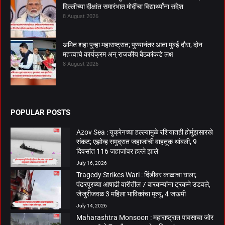
दिल्लीच्या दीक्षांत समारंभात मोदींचा विद्यार्थ्यांना संदेश
8 August 2026
अमित शहा पुन्हा महाराष्ट्रात; पुण्यानंतर आता मुंबई दौरा, दोन
महत्त्वाचे कार्यक्रम अन् राजकीय बैठकांकडे लक्ष
8 August 2026
POPULAR POSTS
Azov Sea : युक्रेनच्या हल्ल्यामुळे रशियातही होर्मुझसारखे
संकट; एझोव्ह समुद्रात जहाजांची वाहतूक थांबली, 9
दिवसांत 116 जहाजांवर हल्ले झाले
July 16, 2026
Tragedy Strikes Wari : दिंडीवर काळाचा घाला;
पंढरपूरच्या आषाढी वारीतील 7 वारकऱ्यांना ट्रकने उडवले,
जेजुरीजवळ 3 महिला भाविकांचा मृत्यू, 4 जखमी
July 14, 2026
Maharashtra Monsoon : महाराष्ट्रात पावसाचा जोर