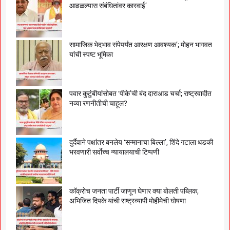
आढळल्यास संबंधितांवर कारवाई’
सामाजिक भेदभाव संपेपर्यंत आरक्षण आवश्यक’; मोहन भागवत
यांची स्पष्ट भूमिका
पवार कुटुंबीयांसोबत ‘पीके’ची बंद दाराआड चर्चा; राष्ट्रवादीत
नव्या रणनीतीची चाहूल?
दुर्दैवाने पक्षांतर बनलेय ‘सन्मानाचा बिल्ला’, शिंदे गटाला धडकी
भरवणारी सर्वाेच्च न्यायालयाची टिप्पणी
काॅक्राेच जनता पार्टी जाणून घेणार क्या बाेलती पब्लिक,
अभिजित दिपके यांची राष्ट्रव्यापी माेहीमेची घाेषणा