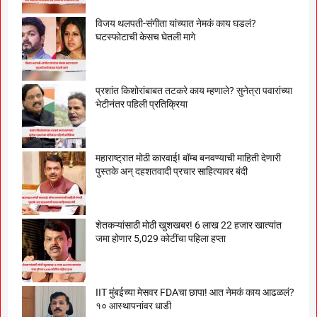
विजय थलपती-संगीता यांच्यात नेमकं काय घडलं?
घटस्फोटाची केसच घेतली मागे
प्रशांत किशोरांबाबत तटकरे काय म्हणाले? सुनेत्रा पवारांच्या
भेटीनंतर पहिली प्रतिक्रिया
महाराष्ट्रात मोठी कारवाई! बॉम्ब बनवण्याची माहिती देणारी
पुस्तके अन् दहशतवादी प्रचार साहित्यावर बंदी
शेतकऱ्यांसाठी मोठी खुशखबर! 6 लाख 22 हजार खात्यांत
जमा होणार 5,029 कोटींचा पहिला हप्ता
IIT मुंबईच्या मेसवर FDAचा छापा! आत नेमकं काय आढळलं?
१० आस्थापनांवर धाडी