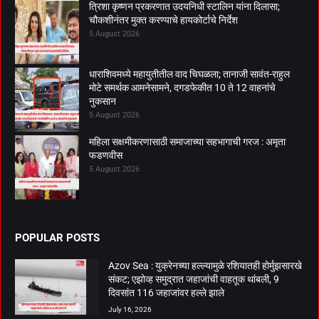
त्रिशा कृष्णन प्रकरणात उदयनिधी स्टालिन यांना दिलासा;
चौकशीनंतर मुक्त करण्याचे हायकोर्टाचे निर्देश
5 August 2026
धाराशिवमध्ये महायुतीतील वाद चिघळला; तानाजी सावंत-राहुल
मोटे समर्थक आमनेसामने, दगडफेकीत 10 ते 12 वाहनांचे
नुकसान
5 August 2026
महिला सक्षमीकरणासाठी समाजाच्या सहभागाची गरज : अमृता
फडणवीस
5 August 2026
POPULAR POSTS
Azov Sea : युक्रेनच्या हल्ल्यामुळे रशियातही होर्मुझसारखे
संकट; एझोव्ह समुद्रात जहाजांची वाहतूक थांबली, 9
दिवसांत 116 जहाजांवर हल्ले झाले
July 16, 2026