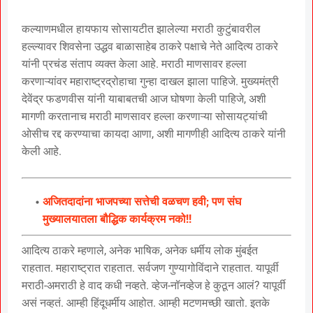
कल्याणमधील हायफाय सोसायटीत झालेल्या मराठी कुटुंबावरील
हल्ल्यावर शिवसेना उद्धव बाळासाहेब ठाकरे पक्षाचे नेते आदित्य ठाकरे
यांनी प्रचंड संताप व्यक्त केला आहे. मराठी माणसावर हल्ला
करणाऱ्यांवर महाराष्ट्रद्रोहाचा गुन्हा दाखल झाला पाहिजे. मुख्यमंत्री
देवेंद्र फडणवीस यांनी याबाबतची आज घोषणा केली पाहिजे, अशी
मागणी करतानाच मराठी माणसावर हल्ला करणाऱ्या सोसायट्यांची
ओसीच रद्द करण्याचा कायदा आणा, अशी मागणीही आदित्य ठाकरे यांनी
केली आहे.
अजितदादांना भाजपच्या सत्तेची वळचण हवी; पण संघ
मुख्यालयातला बौद्धिक कार्यक्रम नको!!
आदित्य ठाकरे म्हणाले, अनेक भाषिक, अनेक धर्मीय लोक मुंबईत
राहतात. महाराष्ट्रात राहतात. सर्वजण गुण्यागोविंदाने राहतात. यापूर्वी
मराठी-अमराठी हे वाद कधी नव्हते. व्हेज-नॉनव्हेज हे कुठून आलं? यापूर्वी
असं नव्हतं. आम्ही हिंदूधर्मीय आहोत. आम्ही मटणमच्छी खातो. इतके