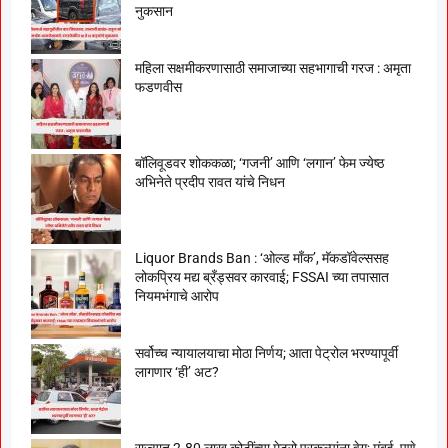
नुकसान
महिला सक्षमीकरणासाठी समाजाच्या सहभागाची गरज : अमृता
फडणवीस
बॉलिवूडवर शोककळा; ‘गजनी’ आणि ‘लगान’ फेम ज्येष्ठ
अभिनेते प्रदीप रावत यांचे निधन
Liquor Brands Ban : ‘ओल्ड मॉंक’, मॅकडॉवेल्ससह
लोकप्रिय मद्य ब्रँड्सवर कारवाई; FSSAI च्या तपासात
नियमभंगाचे आरोप
सर्वोच्च न्यायालयाचा मोठा निर्णय; आता पेट्रोल भरण्यापूर्वी
लागणार ‘ही’ अट?
राज्यात 2.80 लाख कोटींच्या मेट्रो प्रकल्पांना वेग; मुंबई, पुणे