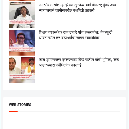
नगरसेवक रमेश म्हात्रेच्या सुटकेचा मार्ग मोकळा; मुंबई उच्च
न्यायालयाने जामीनावरील स्थगिती उठवली
शिक्षण व्यवस्थेवर राज ठाकरे यांचा हल्लाबोल; ‘पेपरफुटी
थांबत नसेल तर विद्यार्थ्यांचा संताप स्वाभाविक’
जात प्रमाणपत्र प्रकरणावर विखे पाटील यांची भूमिका; ‘कट
आढळल्यास संबंधितांवर कारवाई’
WEB STORIES
दगडी चाल फेम अभिनेत्री
श्रीमंत दगडूशेठ गणपती
ब