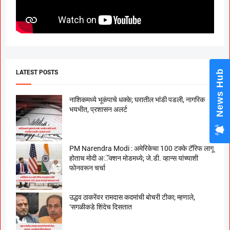
News Hub
LATEST POSTS
नाशिकमध्ये भूकंपाचे धक्के; घरातील भांडी पडली, नागरिक
भयभीत, प्रशासन अलर्ट
PM Narendra Modi : अमेरिकेचा 100 टक्के टॅरिफ लागू
होताच मोदी अॅक्शन मोडमध्ये; जे.डी. व्हान्स यांच्याशी
फोनवरून चर्चा
उद्धव ठाकरेंवर रामदास कदमांची बोचरी टीका; म्हणाले,
‘सगळीकडे शिंदेच दिसतात