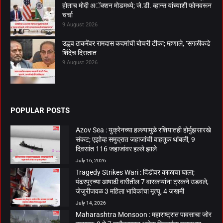
होताच मोदी अॅक्शन मोडमध्ये; जे.डी. व्हान्स यांच्याशी फोनवरून
चर्चा
9 August 2026
उद्धव ठाकरेंवर रामदास कदमांची बोचरी टीका; म्हणाले, ‘सगळीकडे
शिंदेच दिसतात
9 August 2026
POPULAR POSTS
Azov Sea : युक्रेनच्या हल्ल्यामुळे रशियातही होर्मुझसारखे
संकट; एझोव्ह समुद्रात जहाजांची वाहतूक थांबली, 9
दिवसांत 116 जहाजांवर हल्ले झाले
July 16, 2026
Tragedy Strikes Wari : दिंडीवर काळाचा घाला;
पंढरपूरच्या आषाढी वारीतील 7 वारकऱ्यांना ट्रकने उडवले,
जेजुरीजवळ 3 महिला भाविकांचा मृत्यू, 4 जखमी
July 14, 2026
Maharashtra Monsoon : महाराष्ट्रात पावसाचा जोर