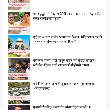
पवार कुटुंबीयांसोबत ‘पीके’ची बंद दाराआड चर्चा; राष्ट्रवादीत
नव्या रणनीतीची चाहूल?
दुर्दैवाने पक्षांतर बनलेय ‘सन्मानाचा बिल्ला’, शिंदे गटाला धडकी
भरवणारी सर्वाेच्च न्यायालयाची टिप्पणी
काॅक्राेच जनता पार्टी जाणून घेणार क्या बाेलती पब्लिक,
अभिजित दिपके यांची राष्ट्रव्यापी माेहीमेची घाेषणा
पुणे-पिंपरीकरांसाठी मोठी खुशखबर! आता प्रवास होणार
आणखी स्वस्त
मुख्यमंत्री देवेंद्र फडणवीस यांच्या नेतृत्वाखाली 10