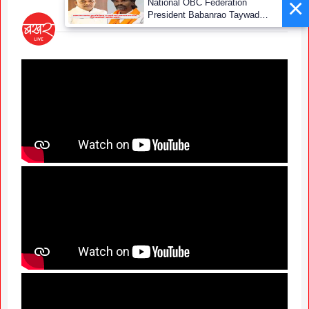
×
National OBC Federation
President Babanrao Taywade
Claims Only 27 Kunbi
Certificates Issued in
Marathwada After September 2
GR; Alarming News for Mano