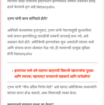
त्यानंतर काही तासांतच इस्रायलने इराणमधील लष्करी लक्ष्यांवर हवाई
हल्ले केल्याचे वृत्त आहे.Netanyahu
ट्रम्प यांनी काय सांगितले होते?
अमेरिकी माध्यमांच्या वृत्तानुसार, ट्रम्प यांनी नेतान्याहूंशी दूरध्वनीवर
चर्चा करून इराणविरुद्ध तातडीची लष्करी कारवाई करू नये, असे
आवाहन केले होते. अमेरिकेची इराणसोबत सुरू असलेली शांतता चर्चा
आणि संभाव्य करार धोक्यात येऊ नये, ही त्यामागची प्रमुख भूमिका
होती.Netanyahu
इजरायल मध्ये उभे राहणार छत्रपती शिवाजी महाराजांचा पुतळा
आणि स्मारक; महाराष्ट्र सरकारचे सहकार्य आणि मार्गदर्शन!!
ट्रम्प यांनी “मीच अंतिम निर्णय घेतो” असे म्हणत अमेरिकेच्या मध्यस्थीने
शांतता करार होऊ शकतो, असा विश्वासही व्यक्त केला.
इस्रायलने इराणवर हल्ला का केला?