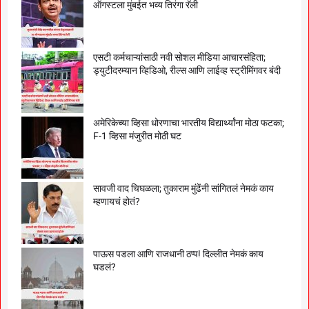
ऑगस्टला मुंबईत भव्य तिरंगा रॅली
एसटी कर्मचाऱ्यांसाठी नवी सोशल मीडिया आचारसंहिता;
ड्युटीदरम्यान व्हिडिओ, रील्स आणि लाईव्ह स्ट्रीमिंगवर बंदी
अमेरिकेच्या व्हिसा धोरणाचा भारतीय विद्यार्थ्यांना मोठा फटका;
F-1 व्हिसा मंजुरीत मोठी घट
सावजी वाद चिघळला; तुकाराम मुंढेंनी सांगितलं नेमकं काय
म्हणायचं होतं?
पाऊस पडला आणि राजधानी ठप्प! दिल्लीत नेमकं काय
घडलं?