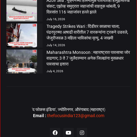
Azov Sea : युक्रेनच्या हल्ल्यामुळे रशियातही होर्मुझसारखे
संकट; एझोव्ह समुद्रात जहाजांची वाहतूक थांबली, 9
दिवसांत 116 जहाजांवर हल्ले झाले
July 16, 2026
Tragedy Strikes Wari : दिंडीवर काळाचा घाला;
पंढरपूरच्या आषाढी वारीतील 7 वारकऱ्यांना ट्रकने उडवले,
जेजुरीजवळ 3 महिला भाविकांचा मृत्यू, 4 जखमी
July 14, 2026
Maharashtra Monsoon : महाराष्ट्रात पावसाचा जोर
वाढणार; 3 ते 7 जुलैदरम्यान अनेक जिल्ह्यांना मुसळधार
पावसाचा इशारा
July 4, 2026
‘द फोकस इंडिया’, ज्योतिनगर, औरंगाबाद (महाराष्ट्र)
Email :
thefocusindia123@gmail.com