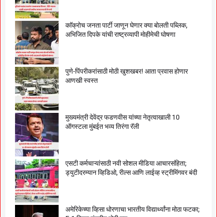
काॅक्राेच जनता पार्टी जाणून घेणार क्या बाेलती पब्लिक,
अभिजित दिपके यांची राष्ट्रव्यापी माेहीमेची घाेषणा
पुणे-पिंपरीकरांसाठी मोठी खुशखबर! आता प्रवास होणार
आणखी स्वस्त
मुख्यमंत्री देवेंद्र फडणवीस यांच्या नेतृत्वाखाली 10
ऑगस्टला मुंबईत भव्य तिरंगा रॅली
एसटी कर्मचाऱ्यांसाठी नवी सोशल मीडिया आचारसंहिता;
ड्युटीदरम्यान व्हिडिओ, रील्स आणि लाईव्ह स्ट्रीमिंगवर बंदी
अमेरिकेच्या व्हिसा धोरणाचा भारतीय विद्यार्थ्यांना मोठा फटका;