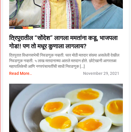
त्रिपुरातील “सोंदेश” लागला ममतांना कडू, भाजपला
गोड!! पण तो मधूर कुणाला लागलाय?
त्रिपुरात विधानसभेची निवडणूक नव्हती. फार मोठी मतदार संख्या असलेली देखील
निवडणूक नव्हती. ५ लाख मतदानाच्या आतले मतदान होते. छोटेखानी आगरतळा
महापालिकेची आणि नगरपंचायतींची साधी निवडणूक […]
Read More..
November 29, 2021