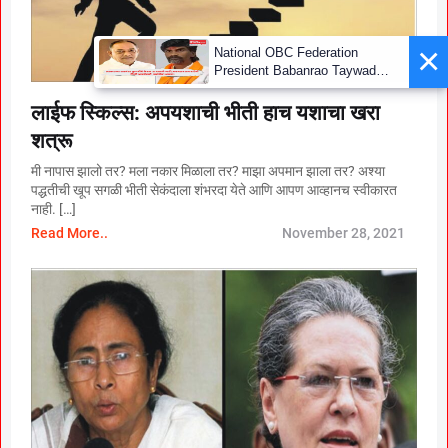
×
National OBC Federation
President Babanrao Taywade
Claims Only 27 Kunbi
Certificates Issued in
लाईफ स्किल्स: अपयशाची भीती हाच यशाचा खरा
Marathwada After September 2
शत्रू
GR; Alarming News for Mano
मी नापास झालो तर? मला नकार मिळाला तर? माझा अपमान झाला तर? अश्या
पद्धतीची खूप सगळी भीती सेकंदाला शंभरदा येते आणि आपण आव्हानच स्वीकारत
नाही. […]
Read More..
November 28, 2021