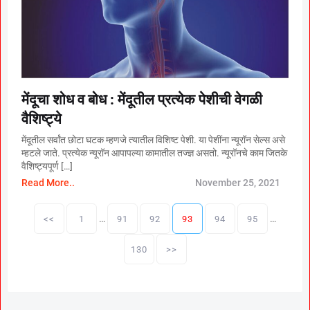
मेंदूचा शोध व बोध : मेंदूतील प्रत्येक पेशीची वेगळी
वैशिष्ट्ये
मेंदूतील सर्वांत छोटा घटक म्हणजे त्यातील विशिष्ट पेशी. या पेशींना न्यूरॉन सेल्स असे
म्हटले जाते. प्रत्येक न्यूरॉन आपापल्या कामातील तज्ज्ञ असतो. न्यूरॉनचे काम जितके
वैशिष्ट्यपूर्ण […]
Read More..
November 25, 2021
P
…
…
o
<<
1
91
92
93
94
95
s
t
130
>>
s
p
a
g