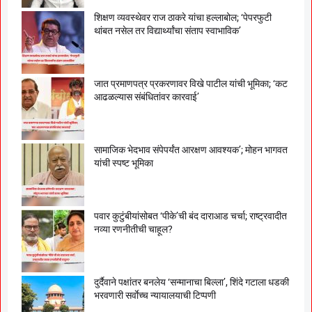
शिक्षण व्यवस्थेवर राज ठाकरे यांचा हल्लाबोल; ‘पेपरफुटी
थांबत नसेल तर विद्यार्थ्यांचा संताप स्वाभाविक’
जात प्रमाणपत्र प्रकरणावर विखे पाटील यांची भूमिका; ‘कट
आढळल्यास संबंधितांवर कारवाई’
सामाजिक भेदभाव संपेपर्यंत आरक्षण आवश्यक’; मोहन भागवत
यांची स्पष्ट भूमिका
पवार कुटुंबीयांसोबत ‘पीके’ची बंद दाराआड चर्चा; राष्ट्रवादीत
नव्या रणनीतीची चाहूल?
दुर्दैवाने पक्षांतर बनलेय ‘सन्मानाचा बिल्ला’, शिंदे गटाला धडकी
भरवणारी सर्वाेच्च न्यायालयाची टिप्पणी