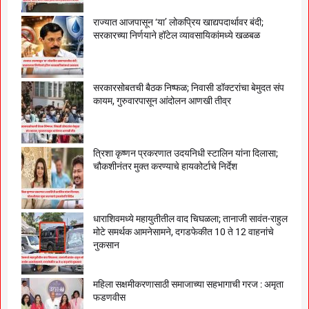
राज्यात आजपासून ‘या’ लोकप्रिय खाद्यपदार्थावर बंदी;
सरकारच्या निर्णयाने हॉटेल व्यावसायिकांमध्ये खळबळ
सरकारसोबतची बैठक निष्फळ; निवासी डॉक्टरांचा बेमुदत संप
कायम, गुरुवारपासून आंदोलन आणखी तीव्र
त्रिशा कृष्णन प्रकरणात उदयनिधी स्टालिन यांना दिलासा;
चौकशीनंतर मुक्त करण्याचे हायकोर्टाचे निर्देश
धाराशिवमध्ये महायुतीतील वाद चिघळला; तानाजी सावंत-राहुल
मोटे समर्थक आमनेसामने, दगडफेकीत 10 ते 12 वाहनांचे
नुकसान
महिला सक्षमीकरणासाठी समाजाच्या सहभागाची गरज : अमृता
फडणवीस