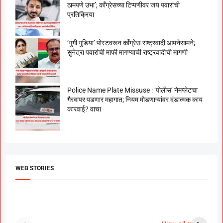
ठामपणे उभा’; काँग्रेसच्या टिप्पणीवर जय पवारांची
प्रतिक्रिया
‘गुंगी गुडिया’ पोस्टवरून काँग्रेस-राष्ट्रवादी आमनेसामने;
सुनेत्रा पवारांची माफी मागण्याची राष्ट्रवादीची मागणी
Police Name Plate Missuse : ‘पोलीस’ नेमप्लेटचा
गैरवापर पडणार महागात; नियम मोडणाऱ्यांवर दंडात्मक काय
कारवाई? वाचा
WEB STORIES
दगडी चाल फेम अभिनेत्री
श्रीमंत दगडूशेठ गणपती
ब
पूजा सावंत ने गुपचूप
2023
स