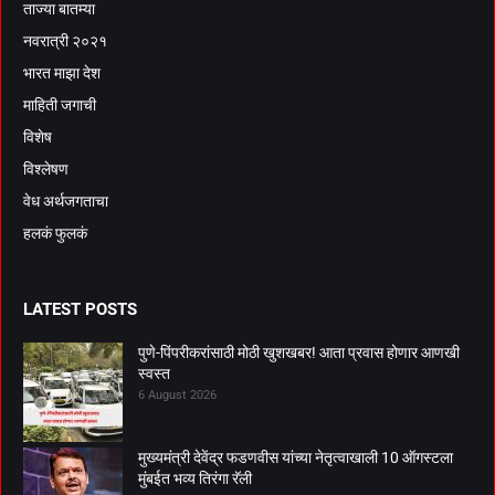
ताज्या बातम्या
नवरात्री २०२१
भारत माझा देश
माहिती जगाची
विशेष
विश्लेषण
वेध अर्थजगताचा
हलकं फुलकं
LATEST POSTS
पुणे-पिंपरीकरांसाठी मोठी खुशखबर! आता प्रवास होणार आणखी
स्वस्त
6 August 2026
मुख्यमंत्री देवेंद्र फडणवीस यांच्या नेतृत्वाखाली 10 ऑगस्टला
मुंबईत भव्य तिरंगा रॅली