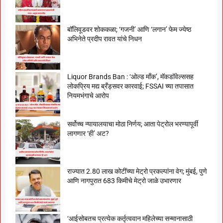
बॉलिवूडवर शोककळा; ‘गजनी’ आणि ‘लगान’ फेम ज्येष्ठ
अभिनेते प्रदीप रावत यांचे निधन
Liquor Brands Ban : ‘ओल्ड मॉंक’, मॅकडॉवेल्ससह
लोकप्रिय मद्य ब्रँड्सवर कारवाई; FSSAI च्या तपासात
नियमभंगाचे आरोप
सर्वोच्च न्यायालयाचा मोठा निर्णय; आता पेट्रोल भरण्यापूर्वी
लागणार ‘ही’ अट?
राज्यात 2.80 लाख कोटींच्या मेट्रो प्रकल्पांना वेग; मुंबई, पुणे
आणि नागपुरात 683 किमीचे मेट्रो जाळे उभारणार
‘आईसोबतच प्रत्येक कर्तृत्ववान महिलेच्या सन्मानासाठी