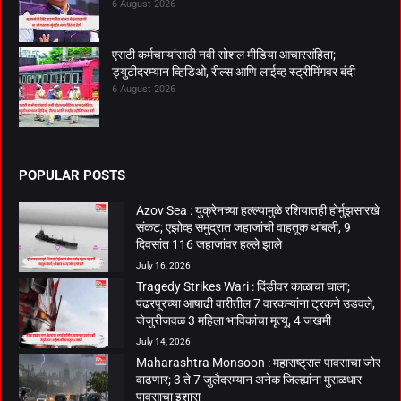
6 August 2026
एसटी कर्मचाऱ्यांसाठी नवी सोशल मीडिया आचारसंहिता;
ड्युटीदरम्यान व्हिडिओ, रील्स आणि लाईव्ह स्ट्रीमिंगवर बंदी
6 August 2026
POPULAR POSTS
Azov Sea : युक्रेनच्या हल्ल्यामुळे रशियातही होर्मुझसारखे
संकट; एझोव्ह समुद्रात जहाजांची वाहतूक थांबली, 9
दिवसांत 116 जहाजांवर हल्ले झाले
July 16, 2026
Tragedy Strikes Wari : दिंडीवर काळाचा घाला;
पंढरपूरच्या आषाढी वारीतील 7 वारकऱ्यांना ट्रकने उडवले,
जेजुरीजवळ 3 महिला भाविकांचा मृत्यू, 4 जखमी
July 14, 2026
Maharashtra Monsoon : महाराष्ट्रात पावसाचा जोर
वाढणार; 3 ते 7 जुलैदरम्यान अनेक जिल्ह्यांना मुसळधार
पावसाचा इशारा