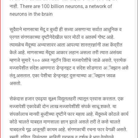
नाही. There are 100 billion neurons, a network of
neurons in the brain
सुदैवाने माणसाचा मेंदू व बुध्दी ही सध्या असणाऱ्या सर्वात आधुनिक व
प्रगत संगणकाच्या दृष्टीनेदेखील फार मोठी व अतर्क्य गोष्ट आहे.
त्यामळेच मेंदूच्या अभ्यासावर आता आपल्या शास्त्रज्ञांनी लक्ष केंद्रीत
केले आहे. माणसाच्या मेंदूचा आकार लहान असला तरी त्यात असंख्य
म्हणजे सुमारे १०० अब्ज न्यूरॉन किंवा मज्जापेशींचे जाळे असते. प्रत्येक
मज्जापेशीत संदेश आणणारा डेन्ड्नइट व संदेश सोडणारा अॅक्झान असे
तंतू असतात. एका पेशीचा डेन्ड्नइट दुसऱ्याच्या अॅक्झान जवळ
असतो.
सेकंदास हजार एवढ्या सूक्ष्म विद्युतलहरी त्यातून प्रवास करतात. एक
मज्जापेशी एकावेळी दोन लाख मज्जापेशींशी संपर्क साधू शकते. या
संपर्कालाच मानवी बुध्दीच्या दृष्टीने फार महत्व आहे. मेंदूमध्ये कोठले कार्य
कोठे चालते याबद्दल माणसाला ज्ञान झाले असले तरी ते कसे चालते
याबद्दलचे गूढ अजूनही कायम आहे. संगणकाची रचना फार वेगळी असते.
स्मृती, गणित, नियंत्रण, माहिती ग्राहक व दर्शक हे भाग वेगवेगळे