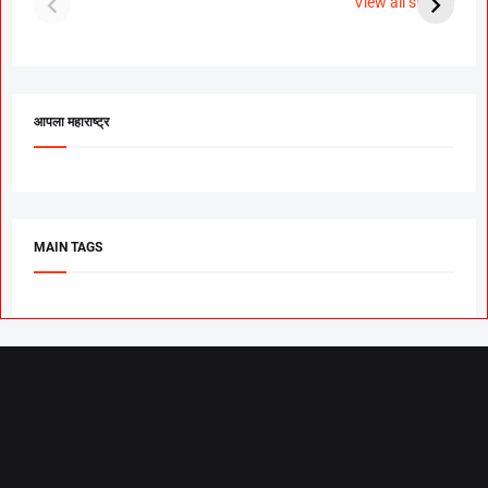
View all stories
उरकला साखरपुडा.
म
आपला महाराष्ट्र
MAIN TAGS