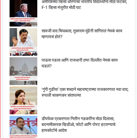
अमेरिकेच्या व्हिसा धोरणाचा भारतीय विद्यार्थ्यांना मोठा फटका;
F-1 व्हिसा मंजुरीत मोठी घट
सावजी वाद चिघळला; तुकाराम मुंढेंनी सांगितलं नेमकं काय
म्हणायचं होतं?
पाऊस पडला आणि राजधानी ठप्प! दिल्लीत नेमकं काय
घडलं?
‘गुंगी गुडीया’ एका शब्दाने महाराष्ट्राच्या राजकारणात नवा वाद;
रुपाली चाकणकर संतापल्या
डीपफेक प्रकरणात नितीन गडकरींना मोठा दिलासा;
बदनामीकारक व्हिडीओ, फोटो आणि पोस्ट हटवण्याचे
हायकोर्टाचे आदेश