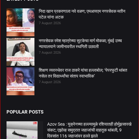
निदा खान प्रकरणाला नवे वळण; एमआयएम नगरसेवक मतीन
पटेल यांना अटक
7 August 2026
नगरसेवक रमेश म्हात्रेच्या सुटकेचा मार्ग मोकळा; मुंबई उच्च
न्यायालयाने जामीनावरील स्थगिती उठवली
7 August 2026
शिक्षण व्यवस्थेवर राज ठाकरे यांचा हल्लाबोल; ‘पेपरफुटी थांबत
नसेल तर विद्यार्थ्यांचा संताप स्वाभाविक’
7 August 2026
POPULAR POSTS
Azov Sea : युक्रेनच्या हल्ल्यामुळे रशियातही होर्मुझसारखे
संकट; एझोव्ह समुद्रात जहाजांची वाहतूक थांबली, 9
दिवसांत 116 जहाजांवर हल्ले झाले