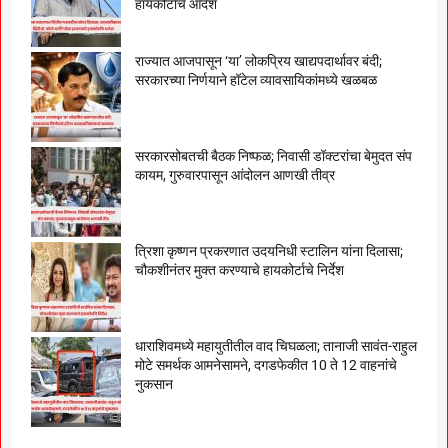
हायकोर्टाचे आदेश
राज्यात आजपासून ‘या’ लोकप्रिय खाद्यपदार्थावर बंदी;
सरकारच्या निर्णयाने हॉटेल व्यावसायिकांमध्ये खळबळ
सरकारसोबतची बैठक निष्फळ; निवासी डॉक्टरांचा बेमुदत संप
कायम, गुरुवारपासून आंदोलन आणखी तीव्र
त्रिशा कृष्णन प्रकरणात उदयनिधी स्टालिन यांना दिलासा;
चौकशीनंतर मुक्त करण्याचे हायकोर्टाचे निर्देश
धाराशिवमध्ये महायुतीतील वाद चिघळला; तानाजी सावंत-राहुल
मोटे समर्थक आमनेसामने, दगडफेकीत 10 ते 12 वाहनांचे
नुकसान