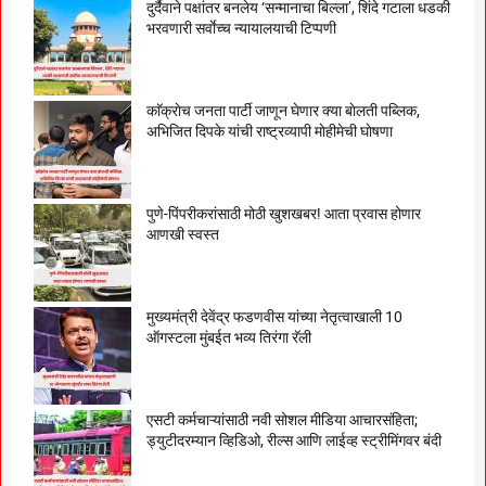
दुर्दैवाने पक्षांतर बनलेय ‘सन्मानाचा बिल्ला’, शिंदे गटाला धडकी
भरवणारी सर्वाेच्च न्यायालयाची टिप्पणी
काॅक्राेच जनता पार्टी जाणून घेणार क्या बाेलती पब्लिक,
अभिजित दिपके यांची राष्ट्रव्यापी माेहीमेची घाेषणा
पुणे-पिंपरीकरांसाठी मोठी खुशखबर! आता प्रवास होणार
आणखी स्वस्त
मुख्यमंत्री देवेंद्र फडणवीस यांच्या नेतृत्वाखाली 10
ऑगस्टला मुंबईत भव्य तिरंगा रॅली
एसटी कर्मचाऱ्यांसाठी नवी सोशल मीडिया आचारसंहिता;
ड्युटीदरम्यान व्हिडिओ, रील्स आणि लाईव्ह स्ट्रीमिंगवर बंदी