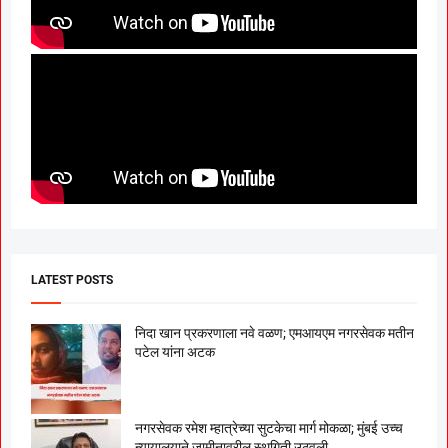
LATEST POSTS
निदा खान प्रकरणाला नवे वळण; एमआयएम नगरसेवक मतीन
पटेल यांना अटक
नगरसेवक रमेश म्हात्रेच्या सुटकेचा मार्ग मोकळा; मुंबई उच्च
न्यायालयाने जामीनावरील स्थगिती उठवली