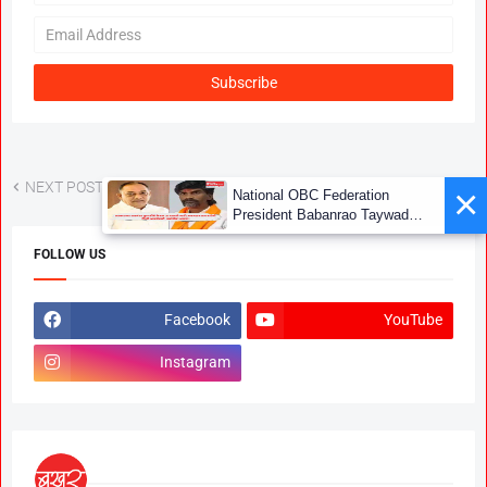
NEXT POST
PREVIOUS POST
×
National OBC Federation
President Babanrao Taywade
Claims Only 27 Kunbi
Certificates Issued in
FOLLOW US
Marathwada After September 2
GR; Alarming News for Mano
Facebook
YouTube
Instagram