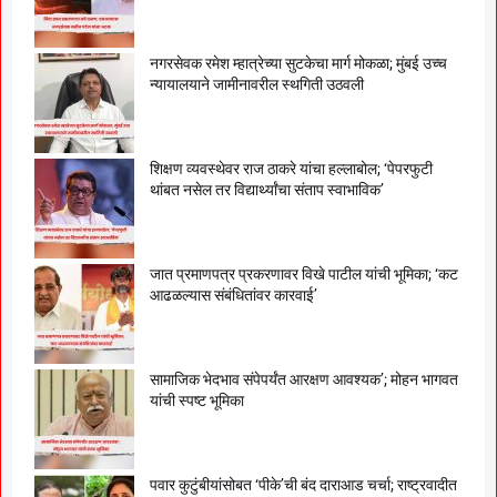
नगरसेवक रमेश म्हात्रेच्या सुटकेचा मार्ग मोकळा; मुंबई उच्च
न्यायालयाने जामीनावरील स्थगिती उठवली
शिक्षण व्यवस्थेवर राज ठाकरे यांचा हल्लाबोल; ‘पेपरफुटी
थांबत नसेल तर विद्यार्थ्यांचा संताप स्वाभाविक’
जात प्रमाणपत्र प्रकरणावर विखे पाटील यांची भूमिका; ‘कट
आढळल्यास संबंधितांवर कारवाई’
सामाजिक भेदभाव संपेपर्यंत आरक्षण आवश्यक’; मोहन भागवत
यांची स्पष्ट भूमिका
पवार कुटुंबीयांसोबत ‘पीके’ची बंद दाराआड चर्चा; राष्ट्रवादीत