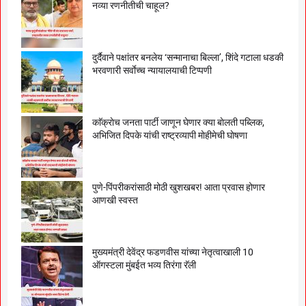
नव्या रणनीतीची चाहूल?
दुर्दैवाने पक्षांतर बनलेय ‘सन्मानाचा बिल्ला’, शिंदे गटाला धडकी
भरवणारी सर्वाेच्च न्यायालयाची टिप्पणी
काॅक्राेच जनता पार्टी जाणून घेणार क्या बाेलती पब्लिक,
अभिजित दिपके यांची राष्ट्रव्यापी माेहीमेची घाेषणा
पुणे-पिंपरीकरांसाठी मोठी खुशखबर! आता प्रवास होणार
आणखी स्वस्त
मुख्यमंत्री देवेंद्र फडणवीस यांच्या नेतृत्वाखाली 10
ऑगस्टला मुंबईत भव्य तिरंगा रॅली