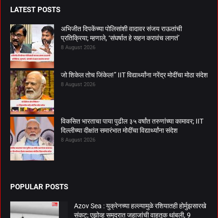
LATEST POSTS
अभिजीत दिपकेंच्या पोलिसांशी वादावर संजय राऊतांची
प्रतिक्रिया; म्हणाले, ‘संघर्षात हे सहन करावंच लागतं’
8 August 2026
जो शिकेल तोच जिंकेल!” IIT विद्यार्थ्यांना नरेंद्र मोदींचा मोठा संदेश
8 August 2026
विकसित भारताचा पाया पुढील ३५ वर्षांत तरुणांच्या कामावर; IIT
दिल्लीच्या दीक्षांत समारंभात मोदींचा विद्यार्थ्यांना संदेश
8 August 2026
POPULAR POSTS
Azov Sea : युक्रेनच्या हल्ल्यामुळे रशियातही होर्मुझसारखे
संकट; एझोव्ह समुद्रात जहाजांची वाहतूक थांबली, 9