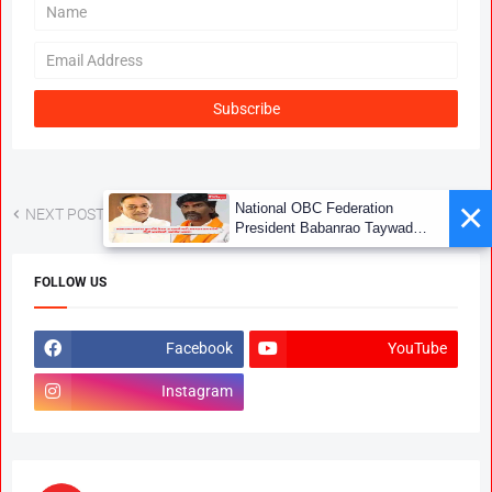
×
National OBC Federation
NEXT POST
PREVIOUS POST
President Babanrao Taywade
Claims Only 27 Kunbi
Certificates Issued in
FOLLOW US
Marathwada After September 2
GR; Alarming News for Mano
Facebook
YouTube
Instagram