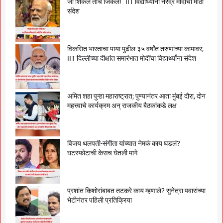
जो शिकेल तोच जिंकेल!” IIT विद्यार्थ्यांना नरेंद्र मोदींचा मोठा
संदेश
विकसित भारताचा पाया पुढील ३५ वर्षांत तरुणांच्या कामावर;
IIT दिल्लीच्या दीक्षांत समारंभात मोदींचा विद्यार्थ्यांना संदेश
अमित शहा पुन्हा महाराष्ट्रात; पुण्यानंतर आता मुंबई दौरा, दोन
महत्त्वाचे कार्यक्रम अन् राजकीय बैठकांकडे लक्ष
विजय थलपती-संगीता यांच्यात नेमकं काय घडलं?
घटस्फोटाची केसच घेतली मागे
प्रशांत किशोरांबाबत तटकरे काय म्हणाले? सुनेत्रा पवारांच्या
भेटीनंतर पहिली प्रतिक्रिया