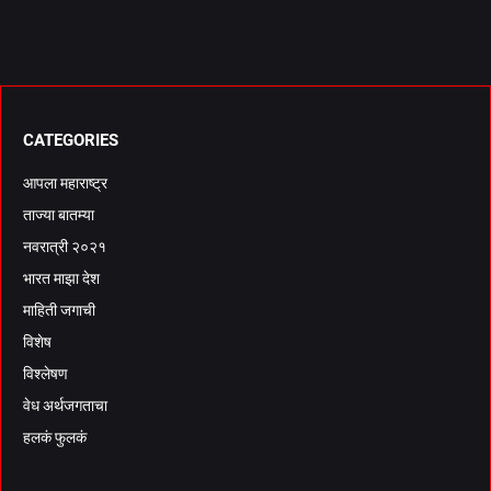
CATEGORIES
आपला महाराष्ट्र
ताज्या बातम्या
नवरात्री २०२१
भारत माझा देश
माहिती जगाची
विशेष
विश्लेषण
वेध अर्थजगताचा
हलकं फुलकं