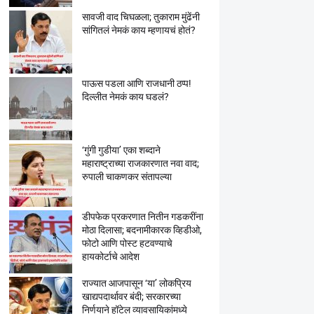
सावजी वाद चिघळला; तुकाराम मुंढेंनी
सांगितलं नेमकं काय म्हणायचं होतं?
पाऊस पडला आणि राजधानी ठप्प!
दिल्लीत नेमकं काय घडलं?
‘गुंगी गुडीया’ एका शब्दाने
महाराष्ट्राच्या राजकारणात नवा वाद;
रुपाली चाकणकर संतापल्या
डीपफेक प्रकरणात नितीन गडकरींना
मोठा दिलासा; बदनामीकारक व्हिडीओ,
फोटो आणि पोस्ट हटवण्याचे
हायकोर्टाचे आदेश
राज्यात आजपासून ‘या’ लोकप्रिय
खाद्यपदार्थावर बंदी; सरकारच्या
निर्णयाने हॉटेल व्यावसायिकांमध्ये