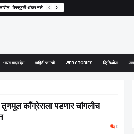
लाबोल; ‘पेपरफुटी थांबत नसेल तर विद्यार्थ्यांचा संताप स्वाभाविक’
भारत माझा देश
माहिती जगाची
WEB STORIES
व्हिडिओज
आमच
े तृणमूल कॉंग्रेसला पडणार चांगलीच
न
0