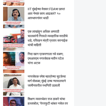
IIT मुंबईच्या मेसवर FDAचा छापा!
आत नेमकं काय आढळलं? १०
आस्थापनांवर धाडी
एक लाखांहून अधिक अमराठी
चालकांनी गिरवले व्यवहारिक मराठीचे
धडे, परिवहन मंत्री प्रताप सरनाईक
यांची माहिती
निदा खान प्रकरणाला नवे वळण;
एमआयएम नगरसेवक मतीन पटेल
यांना अटक
नगरसेवक रमेश म्हात्रेच्या सुटकेचा
मार्ग मोकळा; मुंबई उच्च न्यायालयाने
जामीनावरील स्थगिती उठवली
शिक्षण व्यवस्थेवर राज ठाकरे यांचा
हल्लाबोल; ‘पेपरफुटी थांबत नसेल तर