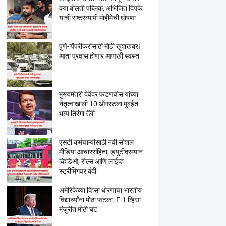
क्या बाेलती पब्लिक, अभिजित दिपके
यांची राष्ट्रव्यापी माेहीमेची घाेषणा
पुणे-पिंपरीकरांसाठी मोठी खुशखबर!
आता प्रवास होणार आणखी स्वस्त
मुख्यमंत्री देवेंद्र फडणवीस यांच्या
नेतृत्वाखाली 10 ऑगस्टला मुंबईत
भव्य तिरंगा रॅली
एसटी कर्मचाऱ्यांसाठी नवी सोशल
मीडिया आचारसंहिता; ड्युटीदरम्यान
व्हिडिओ, रील्स आणि लाईव्ह
स्ट्रीमिंगवर बंदी
अमेरिकेच्या व्हिसा धोरणाचा भारतीय
विद्यार्थ्यांना मोठा फटका; F-1 व्हिसा
मंजुरीत मोठी घट