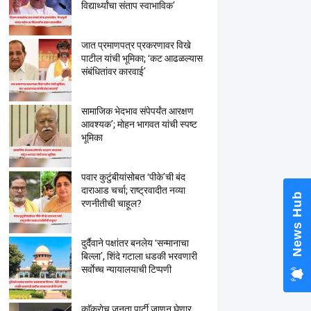
विद्यार्थ्यांचा संताप स्वाभाविक’
जात प्रमाणपत्र प्रकरणावर विखे
पाटील यांची भूमिका; ‘कट आढळल्यास
संबंधितांवर कारवाई’
सामाजिक भेदभाव संपेपर्यंत आरक्षण
आवश्यक’; मोहन भागवत यांची स्पष्ट
भूमिका
पवार कुटुंबीयांसोबत ‘पीके’ची बंद
दाराआड चर्चा; राष्ट्रवादीत नव्या
News Hub
रणनीतीची चाहूल?
दुर्दैवाने पक्षांतर बनलेय ‘सन्मानाचा
बिल्ला’, शिंदे गटाला धडकी भरवणारी
सर्वाेच्च न्यायालयाची टिप्पणी
काॅक्राेच जनता पार्टी जाणून घेणार