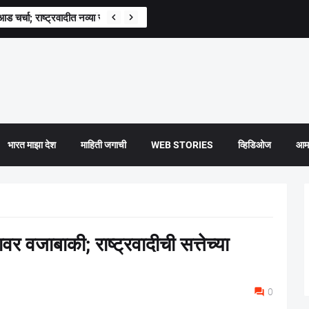
ाआड चर्चा; राष्ट्रवादीत नव्या रणनीतीची चाहूल?
भारत माझा देश
माहिती जगाची
WEB STORIES
व्हिडिओज
आमच
वर वजाबाकी; राष्ट्रवादीची सत्तेच्या
0