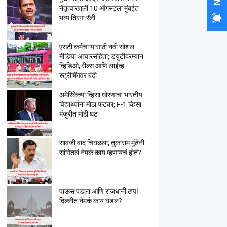
नेतृत्वाखाली 10 ऑगस्टला मुंबईत
भव्य तिरंगा रॅली
एसटी कर्मचाऱ्यांसाठी नवी सोशल
मीडिया आचारसंहिता; ड्युटीदरम्यान
व्हिडिओ, रील्स आणि लाईव्ह
स्ट्रीमिंगवर बंदी
अमेरिकेच्या व्हिसा धोरणाचा भारतीय
विद्यार्थ्यांना मोठा फटका; F-1 व्हिसा
मंजुरीत मोठी घट
सावजी वाद चिघळला; तुकाराम मुंढेंनी
सांगितलं नेमकं काय म्हणायचं होतं?
पाऊस पडला आणि राजधानी ठप्प!
दिल्लीत नेमकं काय घडलं?