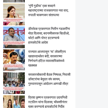
‘गुंगी गुडीया’ एका शब्दाने
महाराष्ट्राच्या राजकारणात नवा वाद;
रुपाली चाकणकर संतापल्या
डीपफेक प्रकरणात नितीन गडकरींना
मोठा दिलासा; बदनामीकारक व्हिडीओ,
फोटो आणि पोस्ट हटवण्याचे
हायकोर्टाचे आदेश
राज्यात आजपासून ‘या’ लोकप्रिय
खाद्यपदार्थावर बंदी; सरकारच्या
निर्णयाने हॉटेल व्यावसायिकांमध्ये
खळबळ
सरकारसोबतची बैठक निष्फळ; निवासी
डॉक्टरांचा बेमुदत संप कायम,
गुरुवारपासून आंदोलन आणखी तीव्र
त्रिशा कृष्णन प्रकरणात उदयनिधी
स्टालिन यांना दिलासा; चौकशीनंतर
मुक्त करण्याचे हायकोर्टाचे निर्देश