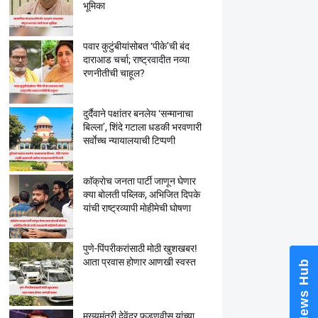
भूमिका
पवार कुटुंबीयांसोबत ‘पीके’ची बंद
दाराआड चर्चा; राष्ट्रवादीत नव्या
रणनीतीची चाहूल?
दुर्दैवाने पक्षांतर बनलेय ‘सन्मानाचा
बिल्ला’, शिंदे गटाला धडकी भरवणारी
सर्वाेच्च न्यायालयाची टिप्पणी
काॅक्राेच जनता पार्टी जाणून घेणार
क्या बाेलती पब्लिक, अभिजित दिपके
यांची राष्ट्रव्यापी माेहीमेची घाेषणा
पुणे-पिंपरीकरांसाठी मोठी खुशखबर!
आता प्रवास होणार आणखी स्वस्त
News Hub
मुख्यमंत्री देवेंद्र फडणवीस यांच्या