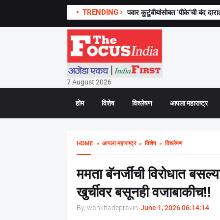
TRENDING
पवार कुटुंबीयांसोबत ‘पीके’ची बंद दार
7 August 2026
होम
विशेष
विश्लेषण
आपला महाराष्ट्र
HOME
» आपला महाराष्ट्र
» विशेष
» विश्लेषण
ममता बॅनर्जींची विरोधात बसल्या
खुर्चीवर बसूनही वजाबाकीच!!
By, wankhadepravin
-
June 1, 2026 06:14:14