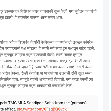
न दूर झाल्यानंतर विरोधात बसून वजाबाकी सुरू केली, पण सुनेत्रा पवारांची
की सुरू झाली. हे राजकीय वास्तव आज समोर आले.
यांच्या अनेक निष्ठावंत नेत्यांनी वेगवेगळ्या कारणांसाठी तृणमूळ काँग्रेस
प्रवक्त्यांनी पक्ष सोडला. हे सगळे नेते स्वतःहून पक्षातून बाहेर पडले.
न तृणमूळ काँग्रेस मधून वजाबाकी केली. त्यांनी चक्क तृणमूल
ा पक्षाच्या बाहेरचा रस्ता दाखविला. आमदार ऋतुबात्रा बॅनर्जी आणि
लंबित केले. दोघांनीही पक्षश्रेष्ठीचा भंग केला. पक्षाशी गद्दारी केली.
आरोप ठेवला. दोन्ही नेत्यांना या आरोपांच्या उत्तराची संधी सुद्धा ममता
तून निलंबित केले. त्यामुळे त्यांची आमदारकी टिकली. पण ममता बॅनर्जी त्या
्वतःहून तृणमूल काँग्रेस मधून आमदारांची वजाबाकी केली.
expels TMC MLA Sandipan Saha from the (primary)
te effect.
pic.twitter.com/0FsgBQOvck