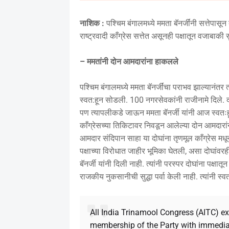
नाशिक :
पश्चिम बंगालमध्ये ममता बॅनर्जींनी सत्तेपासू
राष्ट्रवादी काँग्रेस सत्तेत असूनही पक्षातून वजाबा
– ममतांनी दोन आमदारांना हाकलले
पश्चिम बंगालमध्ये ममता बॅनर्जींचा पराभव झाल्यानंतर त्
स्वत:हून सोडली. 100 नगरसेवकांनी राजीनामे दिले. दोन 
पण त्यापलीकडे जाऊन ममता बॅनर्जी यांनी आज स्वतःहू
काँग्रेसच्या तिकिटावर निवडून आलेल्या दोन आमदारांन
आमदार संदिपान साहा या दोघांना तृणमूल काँग्रेस मधून नि
पक्षाच्या विरोधात जाहीर भूमिका घेतली, असा दोघांवरही 
बॅनर्जी यांनी दिली नाही. त्यांनी परस्पर दोघांना पक्षा
राजकीय नुकसानीची सुद्धा पर्वा केली नाही. त्यांनी स
All India Trinamool Congress (AITC) 
membership of the Party with immedia