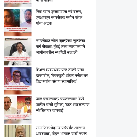
यांची माहिती
निदा खान प्रकरणाला नवे वळण;
एमआयएम नगरसेवक मतीन पटेल
यांना अटक
नगरसेवक रमेश म्हात्रेच्या सुटकेचा
मार्ग मोकळा; मुंबई उच्च न्यायालयाने
जामीनावरील स्थगिती उठवली
शिक्षण व्यवस्थेवर राज ठाकरे यांचा
हल्लाबोल; ‘पेपरफुटी थांबत नसेल तर
विद्यार्थ्यांचा संताप स्वाभाविक’
जात प्रमाणपत्र प्रकरणावर विखे
पाटील यांची भूमिका; ‘कट आढळल्यास
संबंधितांवर कारवाई’
सामाजिक भेदभाव संपेपर्यंत आरक्षण
आवश्यक’; मोहन भागवत यांची स्पष्ट