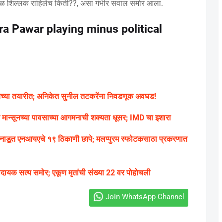
ादीचे बळ शिल्लक राहिलेच किती??, असा गंभीर सवाल समोर आला.
a Pawar playing minus political
ायच्या तयारीत; अनिकेत सुनील तटकरेंना निवडणूक अवघड!
ंत मान्सूनच्या पावसाच्या आगमनाची शक्यता धूसर; IMD चा इशारा
डूत एनआयएचे १९ ठिकाणी छापे; मलप्पुरम स्फोटकसाठा प्रकरणात
ादायक सत्य समोर; एकूण मृतांची संख्या 22 वर पोहोचली
Join WhatsApp Channel