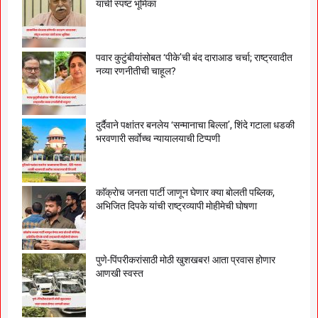
यांची स्पष्ट भूमिका
पवार कुटुंबीयांसोबत ‘पीके’ची बंद दाराआड चर्चा; राष्ट्रवादीत
नव्या रणनीतीची चाहूल?
दुर्दैवाने पक्षांतर बनलेय ‘सन्मानाचा बिल्ला’, शिंदे गटाला धडकी
भरवणारी सर्वाेच्च न्यायालयाची टिप्पणी
काॅक्राेच जनता पार्टी जाणून घेणार क्या बाेलती पब्लिक,
अभिजित दिपके यांची राष्ट्रव्यापी माेहीमेची घाेषणा
पुणे-पिंपरीकरांसाठी मोठी खुशखबर! आता प्रवास होणार
आणखी स्वस्त