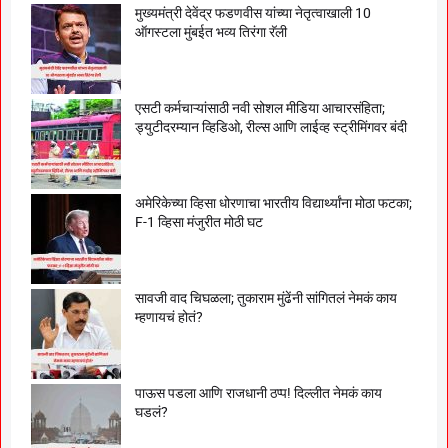
मुख्यमंत्री देवेंद्र फडणवीस यांच्या नेतृत्वाखाली 10
ऑगस्टला मुंबईत भव्य तिरंगा रॅली
एसटी कर्मचाऱ्यांसाठी नवी सोशल मीडिया आचारसंहिता;
ड्युटीदरम्यान व्हिडिओ, रील्स आणि लाईव्ह स्ट्रीमिंगवर बंदी
अमेरिकेच्या व्हिसा धोरणाचा भारतीय विद्यार्थ्यांना मोठा फटका;
F-1 व्हिसा मंजुरीत मोठी घट
सावजी वाद चिघळला; तुकाराम मुंढेंनी सांगितलं नेमकं काय
म्हणायचं होतं?
पाऊस पडला आणि राजधानी ठप्प! दिल्लीत नेमकं काय
घडलं?