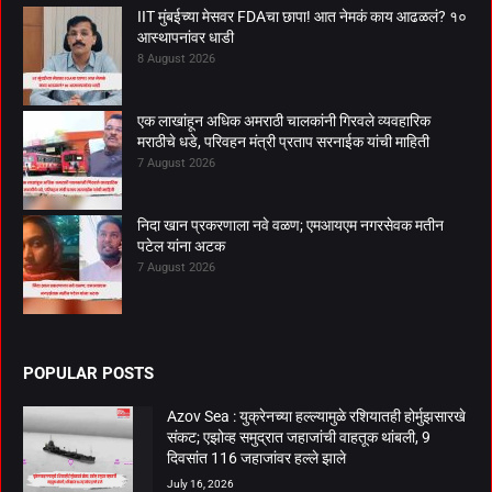
IIT मुंबईच्या मेसवर FDAचा छापा! आत नेमकं काय आढळलं? १०
आस्थापनांवर धाडी
8 August 2026
एक लाखांहून अधिक अमराठी चालकांनी गिरवले व्यवहारिक
मराठीचे धडे, परिवहन मंत्री प्रताप सरनाईक यांची माहिती
7 August 2026
निदा खान प्रकरणाला नवे वळण; एमआयएम नगरसेवक मतीन
पटेल यांना अटक
7 August 2026
POPULAR POSTS
Azov Sea : युक्रेनच्या हल्ल्यामुळे रशियातही होर्मुझसारखे
संकट; एझोव्ह समुद्रात जहाजांची वाहतूक थांबली, 9
दिवसांत 116 जहाजांवर हल्ले झाले
July 16, 2026