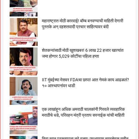
महाराष्ट्रात मोठी कारवाई! बॉम्ब बनवण्याची माहिती देणारी
पुस्तके अन् दहशतवादी प्रचार साहित्यावर बंदी
शेतकऱ्यांसाठी मोठी खुशखबर! 6 लाख 22 हजार खात्यांत
जमा होणार 5,029 कोटींचा पहिला हप्ता
IIT मुंबईच्या मेसवर FDAचा छापा! आत नेमकं काय आढळलं?
१० आस्थापनांवर धाडी
एक लाखांहून अधिक अमराठी चालकांनी गिरवले व्यवहारिक
मराठीचे धडे, परिवहन मंत्री प्रताप सरनाईक यांची माहिती
निदा खान प्रकरणाला नवे वळण; एमआयएम नगरसेवक मतीन