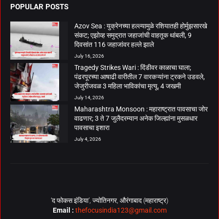
POPULAR POSTS
Azov Sea : युक्रेनच्या हल्ल्यामुळे रशियातही होर्मुझसारखे
संकट; एझोव्ह समुद्रात जहाजांची वाहतूक थांबली, 9
दिवसांत 116 जहाजांवर हल्ले झाले
July 16, 2026
Tragedy Strikes Wari : दिंडीवर काळाचा घाला;
पंढरपूरच्या आषाढी वारीतील 7 वारकऱ्यांना ट्रकने उडवले,
जेजुरीजवळ 3 महिला भाविकांचा मृत्यू, 4 जखमी
July 14, 2026
Maharashtra Monsoon : महाराष्ट्रात पावसाचा जोर
वाढणार; 3 ते 7 जुलैदरम्यान अनेक जिल्ह्यांना मुसळधार
पावसाचा इशारा
July 4, 2026
‘द फोकस इंडिया’, ज्योतिनगर, औरंगाबाद (महाराष्ट्र)
Email :
thefocusindia123@gmail.com