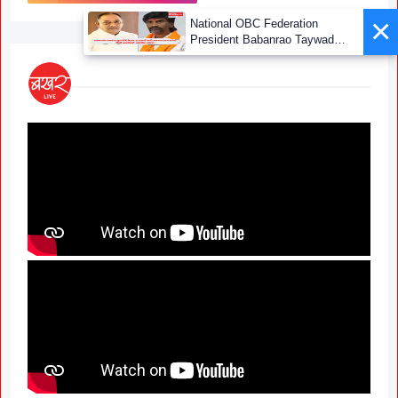
×
National OBC Federation
President Babanrao Taywade
Claims Only 27 Kunbi
Certificates Issued in
Marathwada After September 2
GR; Alarming News for Mano