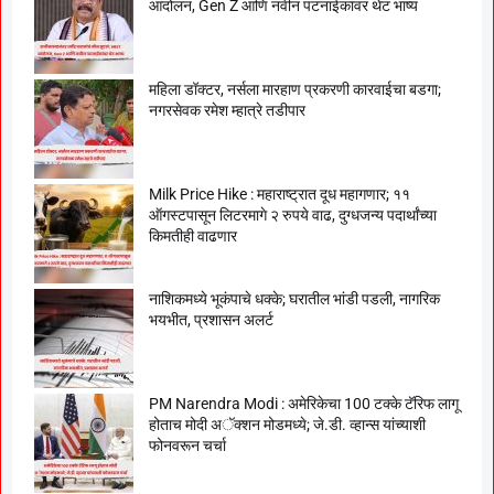
आंदोलन, Gen Z आणि नवीन पटनाईकांवर थेट भाष्य
महिला डॉक्टर, नर्सला मारहाण प्रकरणी कारवाईचा बडगा;
नगरसेवक रमेश म्हात्रे तडीपार
Milk Price Hike : महाराष्ट्रात दूध महागणार; ११
ऑगस्टपासून लिटरमागे २ रुपये वाढ, दुग्धजन्य पदार्थांच्या
किमतीही वाढणार
नाशिकमध्ये भूकंपाचे धक्के; घरातील भांडी पडली, नागरिक
भयभीत, प्रशासन अलर्ट
PM Narendra Modi : अमेरिकेचा 100 टक्के टॅरिफ लागू
होताच मोदी अॅक्शन मोडमध्ये; जे.डी. व्हान्स यांच्याशी
फोनवरून चर्चा