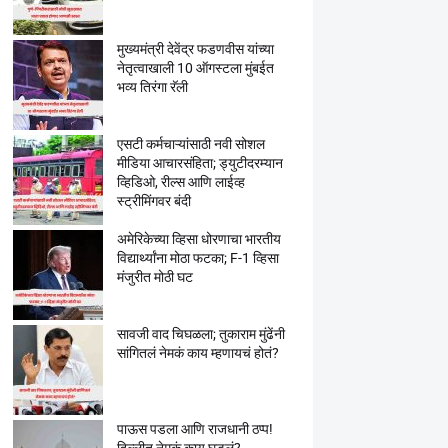
मुख्यमंत्री देवेंद्र फडणवीस यांच्या
नेतृत्वाखाली 10 ऑगस्टला मुंबईत
भव्य तिरंगा रॅली
एसटी कर्मचाऱ्यांसाठी नवी सोशल
मीडिया आचारसंहिता; ड्युटीदरम्यान
व्हिडिओ, रील्स आणि लाईव्ह
स्ट्रीमिंगवर बंदी
अमेरिकेच्या व्हिसा धोरणाचा भारतीय
विद्यार्थ्यांना मोठा फटका; F-1 व्हिसा
मंजुरीत मोठी घट
सावजी वाद चिघळला; तुकाराम मुंढेंनी
सांगितलं नेमकं काय म्हणायचं होतं?
पाऊस पडला आणि राजधानी ठप्प!