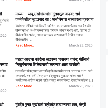
2020
Read More..
March 23, 2020
ली
मध्यम – लघू उद्योगांमधील गुंतवणूक वाढवा; सर्व
कर्जफेडीला मूदतवाढ द्या : असोचेमचा सरकारला प्रस्ताव
र्भावाचे
ा
विशेष प्रतिनिधी नवी दिल्ली : कोरोना व्हायरसच्या फैलावाच्या वैद्यकीय
परिणामापेक्षा अर्थव्यवस्थेवरचा परिणाम अधिक गंभीर आहे. शिवाय तो
दीर्घकालीन असेल, त्याला अटकाव करण्यासाठी देखील तशाच
2020
दीर्घकालीन […]
Read More..
March 23, 2020
पडद्या आडचा कोरोना लढवय्या ‘स्वास्थ’ वर्धन; पोलिओ
स्ताव
निमूर्लनाच्या शिलेदाराची लागणार आता कसोटी!
्यकीय
तत्कालिन पंतप्रधान अटलबिहारी वाजपेयी त्यांना ‘स्वास्थ वर्धन’ असे
य तो
म्हणायचे, तर माजी पंतप्रधान इंद्रकुमार गुजराल यांच्या मते ते
‘सर्वोत्कृष्ठ आरोग्य मंत्री’ होते! तंबाकू सेवनाविरूद्ध देशातील पहिला […]
Read More..
March 23, 2020
2020
लिओ
मुंबईत पुन्हा भूखंडाचे श्रीखंड हडपण्याचा डाव; मंत्री