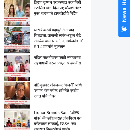
News Hub
त्रिशा कृष्णन प्रकरणात उदयनिधी
स्टालिन यांना दिलासा; चौकशीनंतर
मुक्त करण्याचे हायकोर्टाचे निर्देश
धाराशिवमध्ये महायुतीतील वाद
चिघळला; तानाजी सावंत-राहुल मोटे
समर्थक आमनेसामने, दगडफेकीत 10
ते 12 वाहनांचे नुकसान
महिला सक्षमीकरणासाठी समाजाच्या
सहभागाची गरज : अमृता फडणवीस
बॉलिवूडवर शोककळा; ‘गजनी’ आणि
‘लगान’ फेम ज्येष्ठ अभिनेते प्रदीप
रावत यांचे निधन
Liquor Brands Ban : ‘ओल्ड
मॉंक’, मॅकडॉवेल्ससह लोकप्रिय मद्य
ब्रँड्सवर कारवाई; FSSAI च्या
तपासात नियमभंगाचे आरोप