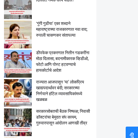
दिल्लीत नेमकं काय घडलं?
‘गुंगी गुडीया’ एका शब्दाने
महाराष्ट्राच्या राजकारणात नवा वाद;
रुपाली चाकणकर संतापल्या
डीपफेक प्रकरणात नितीन गडकरींना
मोठा दिलासा; बदनामीकारक व्हिडीओ,
फोटो आणि पोस्ट हटवण्याचे
हायकोर्टाचे आदेश
राज्यात आजपासून ‘या’ लोकप्रिय
खाद्यपदार्थावर बंदी; सरकारच्या
निर्णयाने हॉटेल व्यावसायिकांमध्ये
खळबळ
सरकारसोबतची बैठक निष्फळ; निवासी
डॉक्टरांचा बेमुदत संप कायम,
गुरुवारपासून आंदोलन आणखी तीव्र