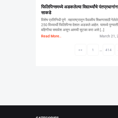
फिलिपिन्समध्ये अडकलेल्या विद्यार्थ्यांचे पंतप्रधानांन
साकडे
विशेष प्रतिनिधी पुणे : महाराष्ट्रातून वैद्यकीय शिक्षणासाठी गेलेले 
250 विध्यार्थी फिलिपिन्स देशात अडकले आहेत. यामध्ये पुण्यात
बहिणीचा समावेश असून आमची सुटका करा असे […]
Read More..
March 21, 
P
…
o
<<
1
414
s
t
s
p
a
g
i
n
a
t
i
o
n