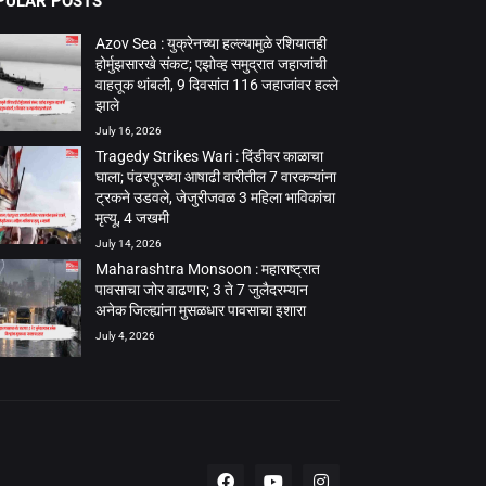
PULAR POSTS
Azov Sea : युक्रेनच्या हल्ल्यामुळे रशियातही
होर्मुझसारखे संकट; एझोव्ह समुद्रात जहाजांची
वाहतूक थांबली, 9 दिवसांत 116 जहाजांवर हल्ले
झाले
July 16, 2026
Tragedy Strikes Wari : दिंडीवर काळाचा
घाला; पंढरपूरच्या आषाढी वारीतील 7 वारकऱ्यांना
ट्रकने उडवले, जेजुरीजवळ 3 महिला भाविकांचा
मृत्यू, 4 जखमी
July 14, 2026
Maharashtra Monsoon : महाराष्ट्रात
पावसाचा जोर वाढणार; 3 ते 7 जुलैदरम्यान
अनेक जिल्ह्यांना मुसळधार पावसाचा इशारा
July 4, 2026