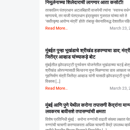
निमूर्लनाच्या शिलेदाराची लागणार आता कसोटी!
तत्कालिन पंतप्रधान अटलबिहारी वाजपेयी त्यांना ‘स्वास्थ वर्ध
म्हणायचे, तर माजी पंतप्रधान इंद्रकुमार गुजराल यांच्या मते ते
‘सर्वोत्कृष्ठ आरोग्य मंत्री’ होते! तंबाकू सेवनाविरूद्ध देशातील पह
Read More..
March 23, 
मुंबईत पुन्हा भूखंडाचे श्रीखंड हडपण्याचा डाव; मंत्र
जितेंद्र आव्हाड यांच्याकड़े बोट
मुंबईतील झोपडपट्टी पुनर्वसन योजनेतील भूखंडाच्या चटई क्षेत्
श्रीखंड ओरपन्यासाठी बिल्डरना मुभा मिळण्याचा डाव आखला ज
गृहनिर्माण मंत्री जितेंद्र आव्हाड यांनी यासाठी झोपडपट्टी पुनर
विकास […]
Read More..
March 23, 
मुंबई आणि पुणे येथील करोना तपासणी केंद्रांना मान्
लवकरच बावीसशे तपासण्यांची क्षमता
विशेष प्रतिनिधी मुंबई : करोना रुग्णांची वाढती संख्या लक्षात घे
रुग्णांची चाचणी करण्याकरता अधिक चाचणी केंद्रे उपलब्ध व्हाव