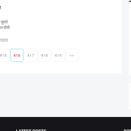
ा
सुमारे
ील दोघी
2020
415
416
417
418
419
>>