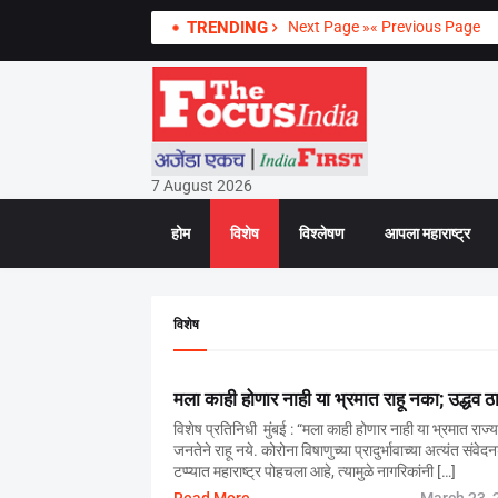
TRENDING
Next Page »
« Previous Page
7 August 2026
होम
विशेष
विश्लेषण
आपला महाराष्ट्र
विशेष
मला काही होणार नाही या भ्रमात राहू नका; उद्धव ठ
विशेष प्रतिनिधी मुंबई : “मला काही होणार नाही या भ्रमात राज्
जनतेने राहू नये. कोरोना विषाणुच्या प्रादुर्भावाच्या अत्यंत संवे
टप्प्यात महाराष्ट्र पोहचला आहे, त्यामुळे नागरिकांनी […]