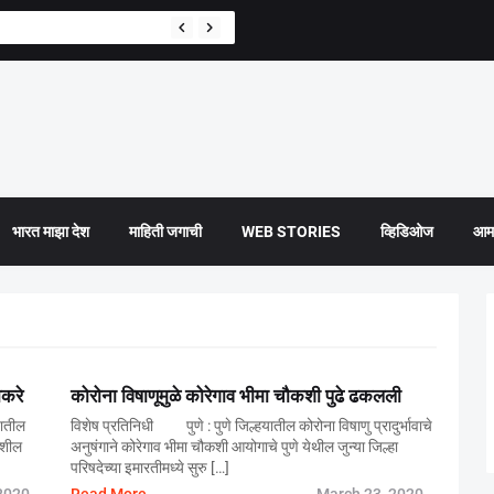
भारत माझा देश
माहिती जगाची
WEB STORIES
व्हिडिओज
आमच
ाकरे
कोरोना विषाणूमुळे कोरेगाव भीमा चौकशी पुढे ढकलली
यातील
विशेष प्रतिनिधी पुणे : पुणे जिल्हयातील कोरोना विषाणु प्रादुर्भावाचे
दनशील
अनुषंगाने कोरेगाव भीमा चौकशी आयोगाचे पुणे येथील जुन्या जिल्हा
परिषदेच्या इमारतीमध्ये सुरु […]