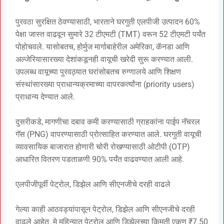
पुरवठा सुरक्षित ठेवण्यासाठी, भारताने घरगुती एलपीजी उत्पादन 60%
पेक्षा जास्त वाढवून सुमारे 32 टीएमटी (TMT) वरून 52 टीएमटी पर्यंत
पोहोचवले. यासोबतच, होर्मुज मार्गाबाहेरील अमेरिका, कॅनडा आणि
अल्जेरियासारख्या देशांकडूनही वायूची खरेदी सुरू करण्यात आली.
उपलब्ध वायूच्या पुरवठ्यात घरांसोबतच रुग्णालये आणि शिक्षण
संस्थांसारख्या प्राधान्यक्रमाच्या वापरकर्त्यांना (priority users)
प्राधान्य देण्यात आले.
दुसरीकडे, मागणीचा दबाव कमी करण्यासाठी ग्राहकांना पाईप नॅचरल
गॅस (PNG) वापरण्यासाठी प्रोत्साहित करण्यात आले. घरगुती वायूची
व्यावसायिक बाजारात होणारी चोरी रोखण्यासाठी ओटीपी (OTP)
आधारित वितरण पडताळणी 90% पर्यंत वाढवण्यात आली आहे.
एलपीजीपूर्वी पेट्रोल, डिझेल आणि सीएनजीचे दरही वाढले
गेल्या काही आठवड्यांपासून पेट्रोल, डिझेल आणि सीएनजीचे दरही
वाढले आहेत. मे महिन्यात पेट्रोल आणि डिझेलच्या किमती एकूण ₹7.50