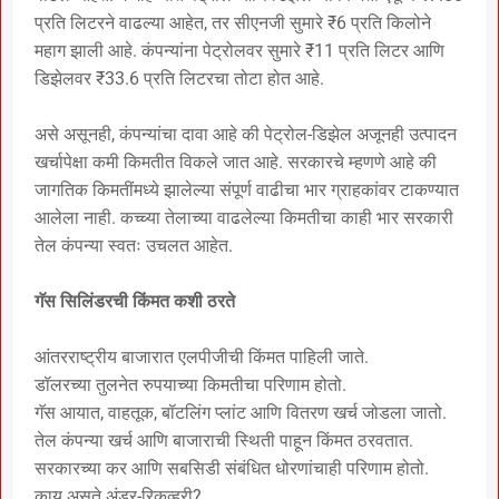
प्रति लिटरने वाढल्या आहेत, तर सीएनजी सुमारे ₹6 प्रति किलोने
महाग झाली आहे. कंपन्यांना पेट्रोलवर सुमारे ₹11 प्रति लिटर आणि
डिझेलवर ₹33.6 प्रति लिटरचा तोटा होत आहे.
असे असूनही, कंपन्यांचा दावा आहे की पेट्रोल-डिझेल अजूनही उत्पादन
खर्चापेक्षा कमी किमतीत विकले जात आहे. सरकारचे म्हणणे आहे की
जागतिक किमतींमध्ये झालेल्या संपूर्ण वाढीचा भार ग्राहकांवर टाकण्यात
आलेला नाही. कच्च्या तेलाच्या वाढलेल्या किमतीचा काही भार सरकारी
तेल कंपन्या स्वतः उचलत आहेत.
गॅस सिलिंडरची किंमत कशी ठरते
आंतरराष्ट्रीय बाजारात एलपीजीची किंमत पाहिली जाते.
डॉलरच्या तुलनेत रुपयाच्या किमतीचा परिणाम होतो.
गॅस आयात, वाहतूक, बॉटलिंग प्लांट आणि वितरण खर्च जोडला जातो.
तेल कंपन्या खर्च आणि बाजाराची स्थिती पाहून किंमत ठरवतात.
सरकारच्या कर आणि सबसिडी संबंधित धोरणांचाही परिणाम होतो.
काय असते अंडर-रिकव्हरी?