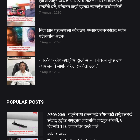
एक लाखांहून अधिक अमराठी चालकांनी गिरवले व्यवहारिक
मराठीचे धडे, परिवहन मंत्री प्रताप सरनाईक यांची माहिती
7 August 2026
निदा खान प्रकरणाला नवे वळण; एमआयएम नगरसेवक मतीन
पटेल यांना अटक
7 August 2026
नगरसेवक रमेश म्हात्रेच्या सुटकेचा मार्ग मोकळा; मुंबई उच्च
न्यायालयाने जामीनावरील स्थगिती उठवली
7 August 2026
POPULAR POSTS
Azov Sea : युक्रेनच्या हल्ल्यामुळे रशियातही होर्मुझसारखे
संकट; एझोव्ह समुद्रात जहाजांची वाहतूक थांबली, 9
दिवसांत 116 जहाजांवर हल्ले झाले
July 16, 2026