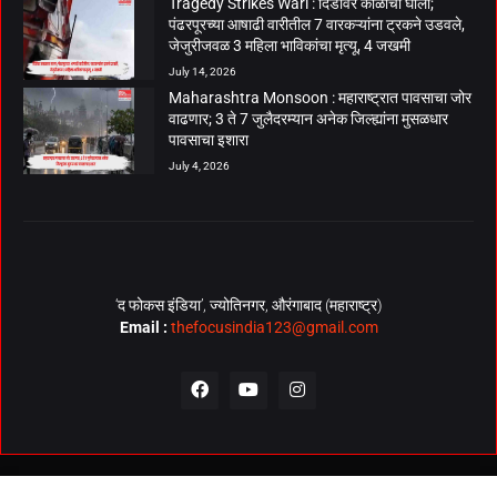
Tragedy Strikes Wari : दिंडीवर काळाचा घाला;
पंढरपूरच्या आषाढी वारीतील 7 वारकऱ्यांना ट्रकने उडवले,
जेजुरीजवळ 3 महिला भाविकांचा मृत्यू, 4 जखमी
July 14, 2026
Maharashtra Monsoon : महाराष्ट्रात पावसाचा जोर
वाढणार; 3 ते 7 जुलैदरम्यान अनेक जिल्ह्यांना मुसळधार
पावसाचा इशारा
July 4, 2026
‘द फोकस इंडिया’, ज्योतिनगर, औरंगाबाद (महाराष्ट्र)
Email :
thefocusindia123@gmail.com