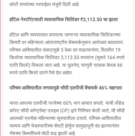
कोटी रुपयांच्या भरपाईला मंजुरी दिली आहे.
हॉटेल-रेस्टॉरंटसाठी व्यावसायिक सिलिंडर ₹3,113.50 चा झाला
हॉटेल आणि व्यवसायात वापरल्या जाणाऱ्या व्यावसायिक सिलिंडरच्या
किमती दर महिन्याला आंतरराष्ट्रीय बेंचमार्कनुसार आपोआप बदलतात.
पश्चिम आशियातील संकटामुळे 5 वेळा दर वाढल्यानंतर, दिल्लीत 19
किलोचा व्यावसायिक सिलिंडर 3,113.50 रुपयांना (सुमारे 164 रुपये
प्रति किलो) विकला जात आहे. या तुलनेत, घरगुती ग्राहक केवळ 66
रुपये प्रति किलो दराने पैसे देत आहेत.
पश्चिम आशियातील तणावामुळे सौदी एलपीजी बेंचमार्क 46% महागला
भारत आपल्या एलपीजी गरजेच्या 60% भाग आयात करतो. याची लँडेड
कॉस्ट सौदी कॉन्ट्रॅक्ट प्राइस (CP) द्वारे निश्चित केली जाते, जी सौदी
अरामको प्रत्येक महिन्याच्या सुरुवातीला ठरवते. पश्चिम आशियातील
व्यत्यय आणि फेब्रुवारीच्या शेवटी होर्मुज सामुद्रधुनी बंद झाल्यानंतर
गॅसच्या किमतींमध्ये मोठी वाढ झाली आहे.