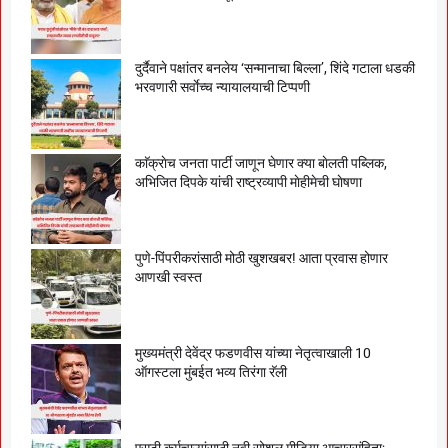
दुर्दैवाने पक्षांतर बनलेय ‘सन्मानाचा बिल्ला’, शिंदे गटाला धडकी
भरवणारी सर्वाेच्च न्यायालयाची टिप्पणी
काॅक्राेच जनता पार्टी जाणून घेणार क्या बाेलती पब्लिक,
अभिजित दिपके यांची राष्ट्रव्यापी माेहीमेची घाेषणा
पुणे-पिंपरीकरांसाठी मोठी खुशखबर! आता प्रवास होणार
आणखी स्वस्त
मुख्यमंत्री देवेंद्र फडणवीस यांच्या नेतृत्वाखाली 10
ऑगस्टला मुंबईत भव्य तिरंगा रॅली
एसटी कर्मचाऱ्यांसाठी नवी सोशल मीडिया आचारसंहिता;