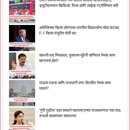
ड्युटीदरम्यान व्हिडिओ, रील्स आणि लाईव्ह स्ट्रीमिंगवर बंदी
अमेरिकेच्या व्हिसा धोरणाचा भारतीय विद्यार्थ्यांना मोठा फटका;
F-1 व्हिसा मंजुरीत मोठी घट
सावजी वाद चिघळला; तुकाराम मुंढेंनी सांगितलं नेमकं काय
म्हणायचं होतं?
पाऊस पडला आणि राजधानी ठप्प! दिल्लीत नेमकं काय
घडलं?
‘गुंगी गुडीया’ एका शब्दाने महाराष्ट्राच्या राजकारणात नवा वाद;
रुपाली चाकणकर संतापल्या